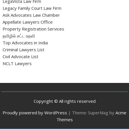
LegaVista Law Firm
Legacy Family Court Law Firm
Ask Advocates Law Chamber
Appellate Lawyers Office
Property Registration Services
தமிழில் சட்ட உதவி
Top Advocates in India
Criminal Lawyers List
Civil Advocate List
NCLT Lawyers
Copyright © All rights reserved
Proudly powered by WordPress
|
Theme: SuperMag by
Acme
Themes