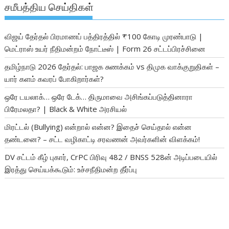
சமீபத்திய செய்திகள்
விஜய் தேர்தல் பிரமாணப் பத்திரத்தில் ₹100 கோடி முரண்பாடு |
மெட்ராஸ் உயர் நீதிமன்றம் நோட்டீஸ் | Form 26 சட்டப்பிரச்சினை
தமிழ்நாடு 2026 தேர்தல்: பாஜக சுணக்கம் vs திமுக வாக்குறுதிகள் –
யார் களம் கவரப் போகிறார்கள்?
ஒரே டயலாக்… ஒரே டேக்… திருமாவை அசிங்கப்படுத்தினாரா
பிரேமலதா? | Black & White அரசியல்
மிரட்டல் (Bullying) என்றால் என்ன? இதைச் செய்தால் என்ன
தண்டனை? – சட்ட வழிகாட்டி சரவணன் அவர்களின் விளக்கம்!
DV சட்டம் கீழ் புகார், CrPC பிரிவு 482 / BNSS 528ன் அடிப்படையில்
இரத்து செய்யக்கூடும்: உச்சநீதிமன்ற தீர்ப்பு