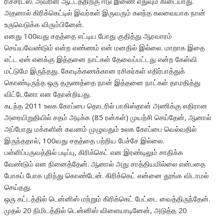
ரிச்சர்ட்ஸ். அவரின் ஆட்டத்திற்கு ஈடு இணை எதுவும் கிடையாது.
அதனால் கிரிக்கெட்டில் இவர்கள் இருவரும் கலந்த கலவையாக நான்
உருவெடுக்க விரும்பினேன்.
எனது 100வது சதத்தை எட்டிய போது குதித்து ஆரவாரம்
செய்யவேண்டும் என்ற எண்ணம் என் மனதில் இல்லை. மாறாக இதை
எட்ட ஏன் எனக்கு இத்தனை நாட்கள் தேவைப்பட்டது என்ற கேள்வி
மட்டுமே இருந்தது. கோடிக்கணக்கான ரசிகர்கள் எதிர்பாத்துக்
கொண்டிருந்த ஒரு தருணத்தை நான் இத்தனை நாட்கள் தாமதித்து
விட்டேனோ என தோன்றியது.
கடந்த 2011 உலக கோப்பை தொடரில் பாகிஸ்தான் அணிக்கு எதிரான
அரையிறுதியில் சதம் அடிக்க (85 ரன்கள்) முயற்சி செய்தேன், ஆனால்
அப்போது மக்களின் கவனம் முழுவதும் உலக கோப்பை வெல்வதில்
இருந்ததால், 100வது சதத்தை பற்றிய பேச்சே இல்லை.
பள்ளிப்பருவத்தில் படிப்பு, கிரிக்கெட் என இரண்டிலும் சாதிக்க
வேண்டும் என நினைத்தேன். ஆனால் அது சாத்தியமில்லை என்பதை
போகப் போக புரிந்து கொண்டேன். கிரிக்கெட் என்னை தூங்க விடாமல்
செய்தது.
ஒரு கட்டத்தில் டென்னிஸ் மற்றும் கிரிக்கெட் பேட்டை வைத்திருந்தேன்.
முதல் 20 நிமிடத்தில் டென்னிஸ் விளையாடினேன், அடுத்த 20