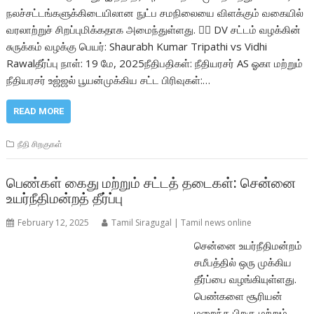
நலச்சட்டங்களுக்கிடையிலான நுட்ப சமநிலையை விளக்கும் வகையில்
வரலாற்றுச் சிறப்புமிக்கதாக அமைந்துள்ளது. 🧑‍⚖️ DV சட்டம் வழக்கின்
சுருக்கம் வழக்கு பெயர்: Shaurabh Kumar Tripathi vs Vidhi
Rawalதீர்ப்பு நாள்: 19 மே, 2025நீதிபதிகள்: நீதியரசர் AS ஓகா மற்றும்
நீதியரசர் உஜ்ஜல் பூயன்முக்கிய சட்ட பிரிவுகள்:…
READ MORE
நீதி சிறகுகள்
பெண்கள் கைது மற்றும் சட்டத் தடைகள்: சென்னை
உயர்நீதிமன்றத் தீர்ப்பு
February 12, 2025
Tamil Siragugal | Tamil news online
சென்னை உயர்நீதிமன்றம்
சமீபத்தில் ஒரு முக்கிய
தீர்ப்பை வழங்கியுள்ளது.
பெண்களை சூரியன்
மறைந்த பிறகு மற்றும்