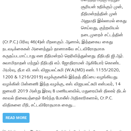
சூரியன் உதிக்கும் முன்,
நீதிமன்றத்தின் முன்
அனுமதி இல்லாமல் கைது
செய்வது, குற்றவியல்
நடைமுறைச் சட்டத்தின்
(Cr.P.C.) பிரிவு 46(4)ன் மீறலாகும். ஆனால், இத்தகைய கைது
நடவடிக்கைகள் அனைத்தும் தானாகவே சட்டவிரோதமாக
கருதப்படமாட்டாது என நீதிமன்றம் தெரிவித்துள்ளது. நீதிபதி ஜி.ஆர்.
சுவாமிநாதன் மற்றும் நீதிபதி எம். ஜோதிராமன் ஆகியோர் கொண்ட
அமர்வு, தீபா வி. எஸ். விஜயலட்சுமி (W.A.(MD) எண். 1155/2020,
1200 & 1216/2019) வழக்குகளில் இந்தத் தீர்ப்பை வழங்கியது.
வழக்கின் பின்னணி இந்த வழக்கு, எஸ். விஜயலட்சுமி என்பவர், 14
ஜனவரி 2019 அன்று இரவு 8 மணியளவில், மதுரையின் திலகர் திடல்
காவல் நிலையத்தைச் சேர்ந்த போலீஸ் அதிகாரிகளால், Cr.P.C.
விதிகளை மீறி, சட்டவிரோதமாக கைது…
READ MORE
,
,
,
,
,