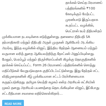
தாக்கல் செய்த பிரமாணப்
பத்திரங்களில் ₹100
கோடிக்கும் மேற்பட்ட
முரண்பாடு இருப்பதாக
கூறப்பட்ட வழக்கில்,
மெட்ராஸ் உயர் நீதிமன்றம்
முக்கியமான நடவடிக்கை எடுத்துள்ளது. தலைமை நீதிபதி SA
தர்மாதிகாரி மற்றும் நீதிபதி அருள் முருகன் ஆகியோர் அடங்கிய
அமர்வு, இந்த வழக்கில் விஜய், இந்திய தேர்தல் ஆணையம் மற்றும்
வருமான வரித் துறை ஆகியவற்றிற்கு நோட்டீஸ் அனுப்பியுள்ளது.
மேலும், பெரம்பூர் மற்றும் திருச்சிராப்பள்ளி கிழக்கு தொகுதிகளில்
தாக்கல் செய்யப்பட்ட Form 26 பிரமாணப் பத்திரங்களில் சொத்து
மதிப்பீடுகள் வேறுபடுவதாக குறிப்பிடப்பட்டுள்ளது. இது தேர்தல் சட்ட
விதிமுறைகளின் கீழ் முக்கியமான சட்டப் பிரச்சினையாக
கருதப்படுகிறது. தமிழக வெற்றி கழகம் என்ற அரசியல் கட்சியின்
மூலம் தனது அரசியல் பயணத்தை தொடங்கியுள்ள விஜய், இப்போது
சட்டரீதியான சவாலை எதிர்கொள்கிறார்.…
READ MORE