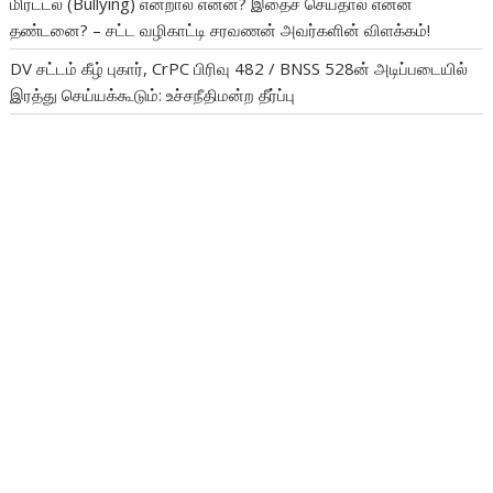
மிரட்டல் (Bullying) என்றால் என்ன? இதைச் செய்தால் என்ன
தண்டனை? – சட்ட வழிகாட்டி சரவணன் அவர்களின் விளக்கம்!
DV சட்டம் கீழ் புகார், CrPC பிரிவு 482 / BNSS 528ன் அடிப்படையில்
இரத்து செய்யக்கூடும்: உச்சநீதிமன்ற தீர்ப்பு