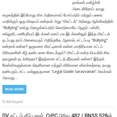
நாங்கள் மகிழ்ச்சி
அடைகிறோம். நமது
சமூகத்தில் இப்போது மிக அதிகமாகப் பேசப்படும் மற்றும் பலரை
பாதிக்கும் ஒரு விஷயம் என்றால் அது “மிரட்டல்” அல்லது ஆங்கிலத்தில்
“Bullying” என்று அழைக்கப்படும் கொடுமையே ஆகும். பள்ளி,
கல்லூரி, பணிபுரியும் இடங்கள் எனப் பல இடங்களிலும் இந்த மிரட்டல்
நடப்பது நாம் அனைவரும் அறிந்ததே. ஆனால், சட்டப்படி “Bullying”
என்றால் என்ன? ஒருவரை மிரட்டினால் என்ன மாதிரியான சட்டப்
பிரிவுகளின் கீழ் தண்டனை கிடைக்கும்? மிரட்டல் என்ற பெயரில் சில
தவறுகள் நடக்கிறதா? இதற்கான சட்டத் தீர்வுகள் என்ன? இந்தக்
கேள்விகளுக்கான தெளிவான மற்றும் விரிவான விளக்கத்தை, நமது
நண்பரும், சட்ட வல்லுநருமான “Legal Guide Saravvanan” அவர்கள்
அவரது…
READ MORE
நீதி சிறகுகள்
DV சட்டம் கீழ் புகார், CrPC பிரிவு 482 / BNSS 528ன்