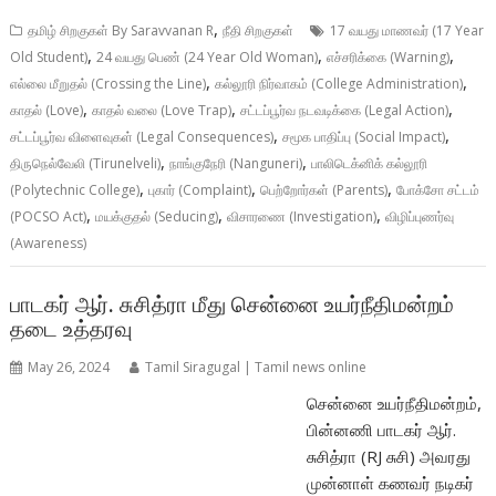
,
தமிழ் சிறகுகள் By Saravvanan R
நீதி சிறகுகள்
17 வயது மாணவர் (17 Year
,
,
,
Old Student)
24 வயது பெண் (24 Year Old Woman)
எச்சரிக்கை (Warning)
,
,
எல்லை மீறுதல் (Crossing the Line)
கல்லூரி நிர்வாகம் (College Administration)
,
,
,
காதல் (Love)
காதல் வலை (Love Trap)
சட்டப்பூர்வ நடவடிக்கை (Legal Action)
,
,
சட்டப்பூர்வ விளைவுகள் (Legal Consequences)
சமூக பாதிப்பு (Social Impact)
,
,
திருநெல்வேலி (Tirunelveli)
நாங்குநேரி (Nanguneri)
பாலிடெக்னிக் கல்லூரி
,
,
,
(Polytechnic College)
புகார் (Complaint)
பெற்றோர்கள் (Parents)
போக்சோ சட்டம்
,
,
,
(POCSO Act)
மயக்குதல் (Seducing)
விசாரணை (Investigation)
விழிப்புணர்வு
(Awareness)
பாடகர் ஆர். சுசித்ரா மீது சென்னை உயர்நீதிமன்றம்
தடை உத்தரவு
May 26, 2024
Tamil Siragugal | Tamil news online
சென்னை உயர்நீதிமன்றம்,
பின்னணி பாடகர் ஆர்.
சுசித்ரா (RJ சுசி) அவரது
முன்னாள் கணவர் நடிகர்