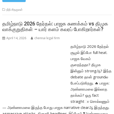
நீதி சிறகுகள்
தமிழ்நாடு 2026 தேர்தல்: பாஜக சுணக்கம் vs திமுக
வாக்குறுதிகள் – யார் களம் கவரப் போகிறார்கள்?
April 14, 2026
chennai legal firm
தமிழ்நாடு 2026 தேர்தல்
சூழல் இப்போ full heat.
பாஜக வேகம்
குறைந்ததா? திமுக
இன்னும் strongஆ? இந்த
debate தான் groundல
பேசப்படுகிறது. 🔥 பாஜக:
அண்ணாமலை இல்லாத
தாக்கம்? ஒரு fact
straightா சொல்லணும்
— அண்ணாமலை இருந்த போது பாஜக narrative clearஆ இருந்தது.
aggressive attacks, தினசரி headlines. இப்போ? ❓அண்ணாமலை