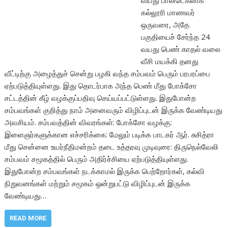
வயது பாலிடெக்னிக்
கல்லூரி மாணவர்
ஒருவரை, அதே
பகுதியைச் சேர்ந்த 24
வயது பெண் காதல் வலை
வீசி மயக்கி தனது
வீட்டிற்கு அழைத்துச் சென்று பழகி வந்த சம்பவம் பெரும் பரபரப்பை
ஏற்படுத்தியுள்ளது. இது தொடர்பாக அந்த பெண் மீது போக்சோ
சட்டத்தின் கீழ் வழக்குப்பதிவு செய்யப்பட்டுள்ளது. இதுபோன்ற
சம்பவங்கள் குறித்து நாம் அனைவரும் விழிப்புடன் இருக்க வேண்டியது
அவசியம். சம்பவத்தின் விவரங்கள்: போக்சோ வழக்கு:
இளைஞர்களுக்கான எச்சரிக்கை: மேலும் படிக்க பாடகர் ஆர். சுசித்ரா
மீது சென்னை உயர்நீதிமன்றம் தடை உத்தரவு முடிவுரை: திருநெல்வேலி
சம்பவம் சமூகத்தில் பெரும் அதிர்ச்சியை ஏற்படுத்தியுள்ளது.
இதுபோன்ற சம்பவங்கள் நடக்காமல் இருக்க பெற்றோர்கள், கல்வி
நிறுவனங்கள் மற்றும் சமூகம் ஒன்றுபட்டு விழிப்புடன் இருக்க
வேண்டியது…
READ MORE