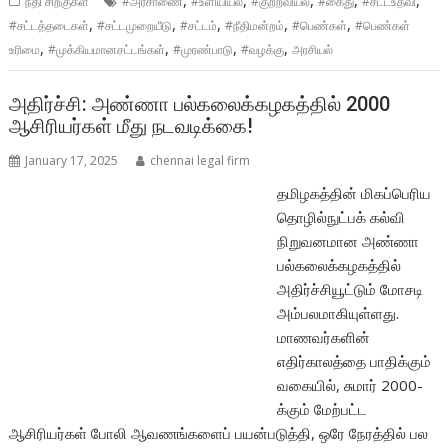
நீதி சிறகுகள்
#அரசாணை
#உளியியல்
#குற்றவியல்
#கைது
#சட்டஉதவி
,
,
,
,
,
#சட்டத்தடைகள்
#சட்டமுறையீடு
#சட்டம்
#நீதிமன்றம்
#பெண்கள்
#பெண்கள்
,
,
,
,
உரிமை
#முக்கியமானசட்டங்கள்
#முரண்பாடு
#வழக்கு
அரசியல்
அதிர்ச்சி: அண்ணா பல்கலைக்கழகத்தில் 2000
ஆசிரியர்கள் மீது நடவடிக்கை!
January 17, 2025
chennai legal firm
தமிழகத்தின் மிகப்பெரிய
தொழில்நுட்பக் கல்வி
நிறுவனமான அண்ணா
பல்கலைக்கழகத்தில்
அதிர்ச்சியூட்டும் மோசடி
அம்பலமாகியுள்ளது.
மாணவர்களின்
எதிர்காலத்தை பாதிக்கும்
வகையில், சுமார் 2000-
க்கும் மேற்பட்ட
ஆசிரியர்கள் போலி ஆவணங்களைப் பயன்படுத்தி, ஒரே நேரத்தில் பல