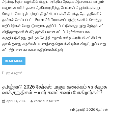
அமர்வு, இந்த வழக்கில் விஜய், இந்திய தேர்தல் ஆணையம் மற்றும்
வருமான வரித் துறை ஆகியவற்றிற்கு நோட்டீஸ் அனுப்பியுள்ளது.
மேலும், பெரம்பூர் மற்றும் திருச்சிராப்பள்ளி கிழக்கு தொகுதிகளில்
தாக்கல் செய்யப்பட்ட Form 26 பிரமாணப் பத்திரங்களில் சொத்து
மதிப்பீடுகள் வேறுபடுவதாக குறிப்பிடப்பட்டுள்ளது. இது தேர்தல் சட்ட
விதிமுறைகளின் கீழ் முக்கியமான சட்டப் பிரச்சினையாக
கருதப்படுகிறது. தமிழக வெற்றி கழகம் என்ற அரசியல் கட்சியின்
மூலம் தனது அரசியல் பயணத்தை தொடங்கியுள்ள விஜய், இப்போது
சட்டரீதியான சவாலை எதிர்கொள்கிறார்.…
READ MORE
நீதி சிறகுகள்
தமிழ்நாடு 2026 தேர்தல்: பாஜக சுணக்கம் vs திமுக
வாக்குறுதிகள் – யார் களம் கவரப் போகிறார்கள்?
April 14, 2026
chennai legal firm
தமிழ்நாடு 2026 தேர்தல்