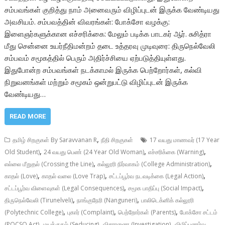
சம்பவங்கள் குறித்து நாம் அனைவரும் விழிப்புடன் இருக்க வேண்டியது
அவசியம். சம்பவத்தின் விவரங்கள்: போக்சோ வழக்கு:
இளைஞர்களுக்கான எச்சரிக்கை: மேலும் படிக்க பாடகர் ஆர். சுசித்ரா
மீது சென்னை உயர்நீதிமன்றம் தடை உத்தரவு முடிவுரை: திருநெல்வேலி
சம்பவம் சமூகத்தில் பெரும் அதிர்ச்சியை ஏற்படுத்தியுள்ளது.
இதுபோன்ற சம்பவங்கள் நடக்காமல் இருக்க பெற்றோர்கள், கல்வி
நிறுவனங்கள் மற்றும் சமூகம் ஒன்றுபட்டு விழிப்புடன் இருக்க
வேண்டியது…
READ MORE
,
தமிழ் சிறகுகள் By Saravvanan R
நீதி சிறகுகள்
17 வயது மாணவர் (17 Year
,
,
,
Old Student)
24 வயது பெண் (24 Year Old Woman)
எச்சரிக்கை (Warning)
,
,
எல்லை மீறுதல் (Crossing the Line)
கல்லூரி நிர்வாகம் (College Administration)
,
,
,
காதல் (Love)
காதல் வலை (Love Trap)
சட்டப்பூர்வ நடவடிக்கை (Legal Action)
,
,
சட்டப்பூர்வ விளைவுகள் (Legal Consequences)
சமூக பாதிப்பு (Social Impact)
,
,
திருநெல்வேலி (Tirunelveli)
நாங்குநேரி (Nanguneri)
பாலிடெக்னிக் கல்லூரி
,
,
,
(Polytechnic College)
புகார் (Complaint)
பெற்றோர்கள் (Parents)
போக்சோ சட்டம்
,
,
,
(POCSO Act)
மயக்குதல் (Seducing)
விசாரணை (Investigation)
விழிப்புணர்வு