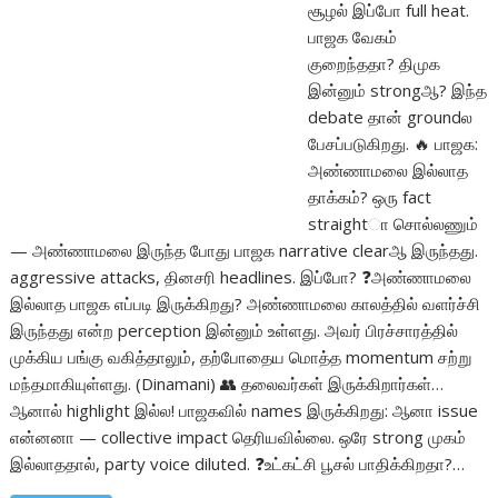
சூழல் இப்போ full heat.
பாஜக வேகம்
குறைந்ததா? திமுக
இன்னும் strongஆ? இந்த
debate தான் groundல
பேசப்படுகிறது. 🔥 பாஜக:
அண்ணாமலை இல்லாத
தாக்கம்? ஒரு fact
straightா சொல்லணும்
— அண்ணாமலை இருந்த போது பாஜக narrative clearஆ இருந்தது.
aggressive attacks, தினசரி headlines. இப்போ? ❓அண்ணாமலை
இல்லாத பாஜக எப்படி இருக்கிறது? அண்ணாமலை காலத்தில் வளர்ச்சி
இருந்தது என்ற perception இன்னும் உள்ளது. அவர் பிரச்சாரத்தில்
முக்கிய பங்கு வகித்தாலும், தற்போதைய மொத்த momentum சற்று
மந்தமாகியுள்ளது. (Dinamani) 👥 தலைவர்கள் இருக்கிறார்கள்…
ஆனால் highlight இல்ல! பாஜகவில் names இருக்கிறது: ஆனா issue
என்னனா — collective impact தெரியவில்லை. ஒரே strong முகம்
இல்லாததால், party voice diluted. ❓உட்கட்சி பூசல் பாதிக்கிறதா?…