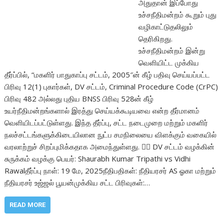
அதுதான் இப்போது
உச்சநீதிமன்றம் கூறும் புது
வழிகாட்டுதலிலும்
தெரிகிறது.
உச்சநீதிமன்றம் இன்று
வெளியிட்ட முக்கிய
தீர்ப்பில், “மகளிர் பாதுகாப்பு சட்டம், 2005″ன் கீழ் பதிவு செய்யப்பட்ட
பிரிவு 12(1) புகார்கள், DV சட்டம், Criminal Procedure Code (CrPC)
பிரிவு 482 அல்லது புதிய BNSS பிரிவு 528ன் கீழ்
உயர்நீதிமன்றங்களால் இரத்து செய்யக்கூடியவை என்ற தீர்மானம்
வெளியிடப்பட்டுள்ளது. இந்த தீர்ப்பு, சட்ட நடைமுறை மற்றும் மகளிர்
நலச்சட்டங்களுக்கிடையிலான நுட்ப சமநிலையை விளக்கும் வகையில்
வரலாற்றுச் சிறப்புமிக்கதாக அமைந்துள்ளது. 🧑‍⚖️ DV சட்டம் வழக்கின்
சுருக்கம் வழக்கு பெயர்: Shaurabh Kumar Tripathi vs Vidhi
Rawalதீர்ப்பு நாள்: 19 மே, 2025நீதிபதிகள்: நீதியரசர் AS ஓகா மற்றும்
நீதியரசர் உஜ்ஜல் பூயன்முக்கிய சட்ட பிரிவுகள்:…
READ MORE