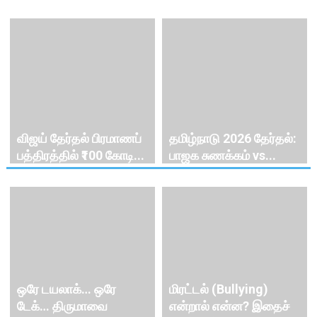
விஜய் தேர்தல் பிரமாணப்
தமிழ்நாடு 2026 தேர்தல்:
பத்திரத்தில் ₹100 கோடி...
பாஜக சுணக்கம் vs...
ஒரே டயலாக்… ஒரே
மிரட்டல் (Bullying)
டேக்… திருமாவை
என்றால் என்ன? இதைச்