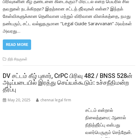
பிரிவுகளின் கீழ் தண்டனை கிடைக்கும்? மிரட்டல் என்ற பெயரில் சில
தவறுகள் நடக்கிறதா? இதற்கான சட்டத் தீர்வுகள் என்ன? இந்தக்
கேள்விகளுக்கான தெளிவான மற்றும் விரிவான விளக்கத்தை, நமது
நண்பரும், சட்ட வல்லுநருமான “Legal Guide Saravvanan” அவர்கள்
அவரது…
READ MORE
நீதி சிறகுகள்
DV சட்டம் கீழ் புகார், CrPC பிரிவு 482 / BNSS 528ன்
அடிப்படையில் இரத்து செய்யக்கூடும்: உச்சநீதிமன்ற
தீர்ப்பு
May 20, 2025
chennai legal firm
சட்டம் என்றால்
நிலைத்தமை; ஆனால்
நீதித்தீர்ப்பு என்பது
வளர்பெருகும் செந்தேன்.