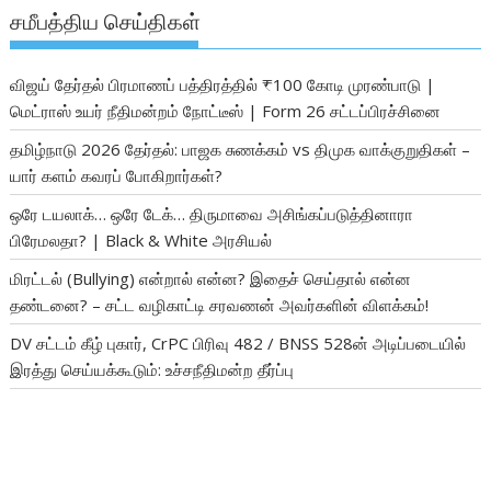
சமீபத்திய செய்திகள்
விஜய் தேர்தல் பிரமாணப் பத்திரத்தில் ₹100 கோடி முரண்பாடு |
மெட்ராஸ் உயர் நீதிமன்றம் நோட்டீஸ் | Form 26 சட்டப்பிரச்சினை
தமிழ்நாடு 2026 தேர்தல்: பாஜக சுணக்கம் vs திமுக வாக்குறுதிகள் –
யார் களம் கவரப் போகிறார்கள்?
ஒரே டயலாக்… ஒரே டேக்… திருமாவை அசிங்கப்படுத்தினாரா
பிரேமலதா? | Black & White அரசியல்
மிரட்டல் (Bullying) என்றால் என்ன? இதைச் செய்தால் என்ன
தண்டனை? – சட்ட வழிகாட்டி சரவணன் அவர்களின் விளக்கம்!
DV சட்டம் கீழ் புகார், CrPC பிரிவு 482 / BNSS 528ன் அடிப்படையில்
இரத்து செய்யக்கூடும்: உச்சநீதிமன்ற தீர்ப்பு