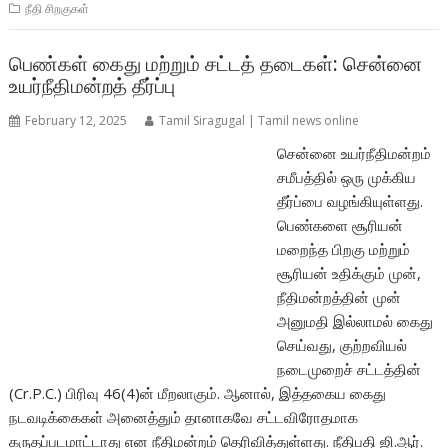
நீதி சிறகுகள்
பெண்கள் கைது மற்றும் சட்டத் தடைகள்: சென்னை
உயர்நீதிமன்றத் தீர்ப்பு
February 12, 2025
Tamil Siragugal | Tamil news online
சென்னை உயர்நீதிமன்றம்
சமீபத்தில் ஒரு முக்கிய
தீர்ப்பை வழங்கியுள்ளது.
பெண்களை சூரியன்
மறைந்த பிறகு மற்றும்
சூரியன் உதிக்கும் முன்,
நீதிமன்றத்தின் முன்
அனுமதி இல்லாமல் கைது
செய்வது, குற்றவியல்
நடைமுறைச் சட்டத்தின்
(Cr.P.C.) பிரிவு 46(4)ன் மீறலாகும். ஆனால், இத்தகைய கைது
நடவடிக்கைகள் அனைத்தும் தானாகவே சட்டவிரோதமாக
கருதப்படமாட்டாது என நீதிமன்றம் தெரிவித்துள்ளது. நீதிபதி ஜி.ஆர்.