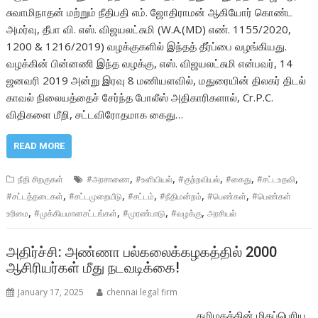
சுவாமிநாதன் மற்றும் நீதிபதி எம். ஜோதிராமன் ஆகியோர் கொண்ட
அமர்வு, தீபா வி. எஸ். விஜயலட்சுமி (W.A.(MD) எண். 1155/2020,
1200 & 1216/2019) வழக்குகளில் இந்தத் தீர்ப்பை வழங்கியது.
வழக்கின் பின்னணி இந்த வழக்கு, எஸ். விஜயலட்சுமி என்பவர், 14
ஜனவரி 2019 அன்று இரவு 8 மணியளவில், மதுரையின் திலகர் திடல்
காவல் நிலையத்தைச் சேர்ந்த போலீஸ் அதிகாரிகளால், Cr.P.C.
விதிகளை மீறி, சட்டவிரோதமாக கைது…
READ MORE
,
,
,
,
,
நீதி சிறகுகள்
#அரசாணை
#உளியியல்
#குற்றவியல்
#கைது
#சட்டஉதவி
,
,
,
,
,
#சட்டத்தடைகள்
#சட்டமுறையீடு
#சட்டம்
#நீதிமன்றம்
#பெண்கள்
#பெண்கள்
,
,
,
,
உரிமை
#முக்கியமானசட்டங்கள்
#முரண்பாடு
#வழக்கு
அரசியல்
அதிர்ச்சி: அண்ணா பல்கலைக்கழகத்தில் 2000
ஆசிரியர்கள் மீது நடவடிக்கை!
January 17, 2025
chennai legal firm
தமிழகத்தின் மிகப்பெரிய