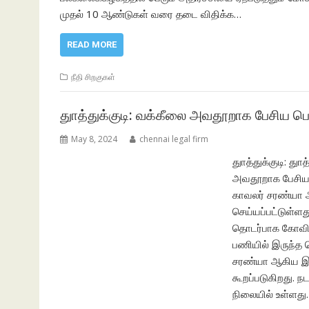
முதல் 10 ஆண்டுகள் வரை தடை விதிக்க…
READ MORE
நீதி சிறகுகள்
துாத்துக்குடி: வக்கீலை அவதூறாக பேசிய பெண
May 8, 2024
chennai legal firm
துாத்துக்குடி: து
அவதூறாக பேசியத
காவலர் சரண்யா ஆக
செய்யப்பட்டுள்ளது
தொடர்பாக கோவில்
பணியில் இருந்த 
சரண்யா ஆகிய இர
கூறப்படுகிறது. 
நிலையில் உள்ளது. க