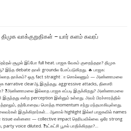
 திமுக வாக்குறுதிகள் – யார் களம் கவரப்
ேர்தல் சூழல் இப்போ full heat. பாஜக வேகம் குறைந்ததா? திமுக
? இந்த debate தான் groundல பேசப்படுகிறது. 🔥 பாஜக:
ாத தாக்கம்? ஒரு fact straightா சொல்லணும் — அண்ணாமலை
க narrative clearஆ இருந்தது. aggressive attacks, தினசரி
்போ? ❓அண்ணாமலை இல்லாத பாஜக எப்படி இருக்கிறது? அண்ணாமலை
சி இருந்தது என்ற perception இன்னும் உள்ளது. அவர் பிரச்சாரத்தில்
கித்தாலும், தற்போதைய மொத்த momentum சற்று மந்தமாகியுள்ளது.
லைவர்கள் இருக்கிறார்கள்… ஆனால் highlight இல்ல! பாஜகவில் names
 issue என்னனா — collective impact தெரியவில்லை. ஒரே strong
, party voice diluted. ❓உட்கட்சி பூசல் பாதிக்கிறதா?…