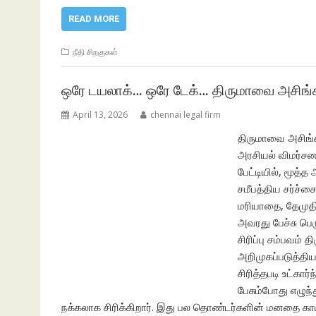
READ MORE
நீதி சிறகுகள்
ஒரே டயலாக்… ஒரே டேக்… திருமாவை அசிங்கப
April 13, 2026
chennai legal firm
திருமாவை அசிங்க
அரசியல் விமர்சன
பேட்டியில், மூத்
சமீபத்திய சர்ச்
மரியாதை, தேமுத
அவரது பேச்சு பெ
சிரிப்பு சம்பவம
அறிமுகப்படுத்தி
சிரித்தபடி உட்கா
பேசும்போது எழுந்த
நக்கலாக சிரிக்கிறார். இது பல தொண்டர்களின் மனதை காய