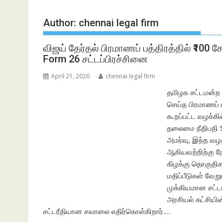
Author:
chennai legal firm
விஜய் தேர்தல் பிரமாணப் பத்திரத்தில் ₹100 க
Form 26 சட்டப்பிரச்சினை
April 21, 2026
chennai legal firm
தமிழக சட்டமன்ற த
செய்த பிரமாணப் ப
கூறப்பட்ட வழக்கி
தலைமை நீதிபதி S
அமர்வு, இந்த வழ
ஆகியவற்றிற்கு நோட
கிழக்கு தொகுதிக
மதிப்பீடுகள் வேற
முக்கியமான சட்ட
அரசியல் கட்சியி
சட்டரீதியான சவாலை எதிர்கொள்கிறார்.…