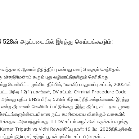
NSS 528ன் அடிப்படையில் இரத்து செய்யக்கூடும்:
ிலைத்தமை; ஆனால் நீதித்தீர்ப்பு என்பது வளர்பெருகும் செந்தேன்.
உச்சநீதிமன்றம் கூறும் புது வழிகாட்டுதலிலும் தெரிகிறது.
்று வெளியிட்ட முக்கிய தீர்ப்பில், “மகளிர் பாதுகாப்பு சட்டம், 2005″ன்
்பட்ட பிரிவு 12(1) புகார்கள், DV சட்டம், Criminal Procedure Code
2 அல்லது புதிய BNSS பிரிவு 528ன் கீழ் உயர்நீதிமன்றங்களால் இரத்து
ன்ற தீர்மானம் வெளியிடப்பட்டுள்ளது. இந்த தீர்ப்பு, சட்ட நடைமுறை
நலச்சட்டங்களுக்கிடையிலான நுட்ப சமநிலையை விளக்கும் வகையில்
ுமிக்கதாக அமைந்துள்ளது. 🧑‍⚖️ DV சட்டம் வழக்கின் சுருக்கம் வழக்கு
Kumar Tripathi vs Vidhi Rawalதீர்ப்பு நாள்: 19 மே, 2025நீதிபதிகள்:
மற்றும் நீதியரசர் உஜ்ஜல் பூயன்முக்கிய சட்ட பிரிவுகள்:…