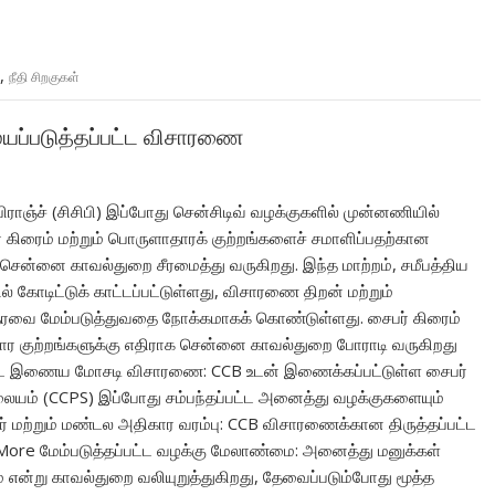
,
நீதி சிறகுகள்
ையப்படுத்தப்பட்ட விசாரணை
 பிராஞ்ச் (சிசிபி) இப்போது சென்சிடிவ் வழக்குகளில் முன்னணியில்
ர் கிரைம் மற்றும் பொருளாதாரக் குற்றங்களைச் சமாளிப்பதற்கான
ன்னை காவல்துறை சீரமைத்து வருகிறது. இந்த மாற்றம், சமீபத்திய
ில் கோடிட்டுக் காட்டப்பட்டுள்ளது, விசாரணை திறன் மற்றும்
ஆதரவை மேம்படுத்துவதை நோக்கமாகக் கொண்டுள்ளது. சைபர் கிரைம்
ார குற்றங்களுக்கு எதிராக சென்னை காவல்துறை போராடி வருகிறது
ட்ட இணைய மோசடி விசாரணை: CCB உடன் இணைக்கப்பட்டுள்ள சைபர்
லையம் (CCPS) இப்போது சம்பந்தப்பட்ட அனைத்து வழக்குகளையும்
ர் மற்றும் மண்டல அதிகார வரம்பு: CCB விசாரணைக்கான திருத்தப்பட்ட
 More மேம்படுத்தப்பட்ட வழக்கு மேலாண்மை: அனைத்து மனுக்கள்
என்று காவல்துறை வலியுறுத்துகிறது, தேவைப்படும்போது மூத்த