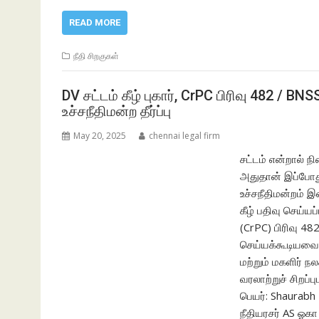
READ MORE
நீதி சிறகுகள்
DV சட்டம் கீழ் புகார், CrPC பிரிவு 482 / B
உச்சநீதிமன்ற தீர்ப்பு
May 20, 2025
chennai legal firm
சட்டம் என்றால் ந
அதுதான் இப்போது 
உச்சநீதிமன்றம் இன
கீழ் பதிவு செய்யப
(CrPC) பிரிவு 48
செய்யக்கூடியவை எ
மற்றும் மகளிர் 
வரலாற்றுச் சிறப்ப
பெயர்: Shaurabh 
நீதியரசர் AS ஓகா 