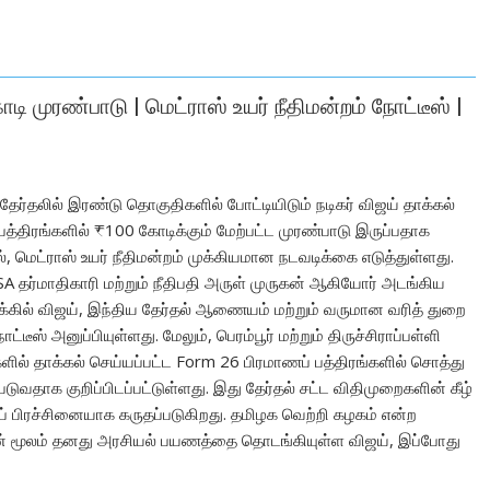
ோடி முரண்பாடு | மெட்ராஸ் உயர் நீதிமன்றம் நோட்டீஸ் |
ேர்தலில் இரண்டு தொகுதிகளில் போட்டியிடும் நடிகர் விஜய் தாக்கல்
த்திரங்களில் ₹100 கோடிக்கும் மேற்பட்ட முரண்பாடு இருப்பதாக
ல், மெட்ராஸ் உயர் நீதிமன்றம் முக்கியமான நடவடிக்கை எடுத்துள்ளது.
A தர்மாதிகாரி மற்றும் நீதிபதி அருள் முருகன் ஆகியோர் அடங்கிய
க்கில் விஜய், இந்திய தேர்தல் ஆணையம் மற்றும் வருமான வரித் துறை
்டீஸ் அனுப்பியுள்ளது. மேலும், பெரம்பூர் மற்றும் திருச்சிராப்பள்ளி
ளில் தாக்கல் செய்யப்பட்ட Form 26 பிரமாணப் பத்திரங்களில் சொத்து
ுபடுவதாக குறிப்பிடப்பட்டுள்ளது. இது தேர்தல் சட்ட விதிமுறைகளின் கீழ்
ப் பிரச்சினையாக கருதப்படுகிறது. தமிழக வெற்றி கழகம் என்ற
ன் மூலம் தனது அரசியல் பயணத்தை தொடங்கியுள்ள விஜய், இப்போது