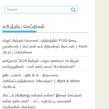
சமீபத்திய செய்திகள்
விஜய் தேர்தல் பிரமாணப் பத்திரத்தில் ₹100 கோடி
முரண்பாடு | மெட்ராஸ் உயர் நீதிமன்றம் நோட்டீஸ் | Form
26 சட்டப்பிரச்சினை
தமிழ்நாடு 2026 தேர்தல்: பாஜக சுணக்கம் vs திமுக
வாக்குறுதிகள் – யார் களம் கவரப் போகிறார்கள்?
ஒரே டயலாக்… ஒரே டேக்… திருமாவை
அசிங்கப்படுத்தினாரா பிரேமலதா? | Black & White
அரசியல்
மிரட்டல் (Bullying) என்றால் என்ன? இதைச் செய்தால்
என்ன தண்டனை? – சட்ட வழிகாட்டி சரவணன்
அவர்களின் விளக்கம்!