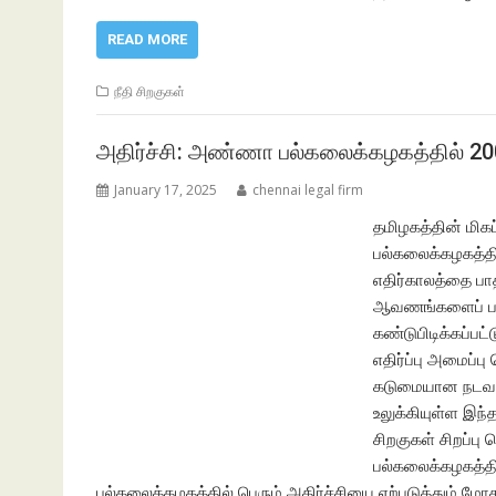
READ MORE
நீதி சிறகுகள்
அதிர்ச்சி: அண்ணா பல்கலைக்கழகத்தில் 200
January 17, 2025
chennai legal firm
தமிழகத்தின் மி
பல்கலைக்கழகத்தி
எதிர்காலத்தை பாத
ஆவணங்களைப் பயன்
கண்டுபிடிக்கப்ப
எதிர்ப்பு அமைப்
கடுமையான நடவடி
உலுக்கியுள்ள இந
சிறகுகள் சிறப்ப
பல்கலைக்கழகத்தி
பல்கலைக்கழகத்தில் பெரும் அதிர்ச்சியை ஏற்படுத்தும் மோசடி