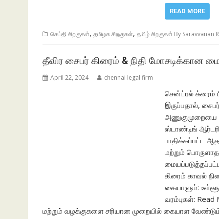
READ MORE
,
,
செய்தி சிறகுகள்
தமிழக சிறகுகள்
தமிழ் சிறகுகள் By Saravvanan R
தீவிர சைபர் கிரைம் & நிதி மோசடிக்கான ம
April 22, 2024
chennai legal firm
சென்ட்ரல் க்ரைம்
இருப்பதால், சைப
அணுகுமுறையை செ
ஸ்டாண்டிங் ஆர்டர
பாதிக்கப்பட்ட 
மற்றும் பொருளாத
மையப்படுத்தப்ப
கிரைம் காவல் நி
கையாளும்: உள்ளூ
வரம்புகள்: Read
மற்றும் வழக்குகளை சரியான முறையில் கையாள வேண்டும் 