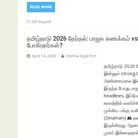
READ MORE
நீதி சிறகுகள்
தமிழ்நாடு 2026 தேர்தல்: பாஜக சுணக்கம் vs
போகிறார்கள்?
April 14, 2026
chennai legal firm
தமிழ்நாடு 2026 த
இன்னும் strongஆ
அண்ணாமலை இல்ல
இருந்த போது பாஜ
headlines. இப
காலத்தில் வளர்ச்
முக்கிய பங்கு வ
(Dinamani) 👥 த
இருக்கிறது: ஆனா
முகம் இல்லாததால்