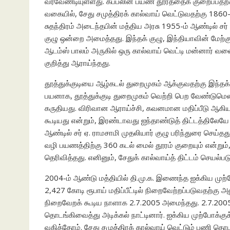
வரவேண்டியுள்ளது. கப்பலின் பயண தூரத்தைக் குறைப்பதற்கா
வகையில், சேது சமுத்திரக் கால்வாய் வெட்டுவதற்கு 1860-ம
சுதந்திரம் அடைந்தபின் மத்திய அரசு 1955-ம் ஆண்டில் ச
குழு ஒன்றை அமைத்தது. இந்தக் குழு, இந்தியாவின் மேற்குக
ஆடம்ஸ் பாலம் அருகில் ஒரு கால்வாய் வெட்டி மன்னார் வ
குறித்து ஆராய்ந்தது.
தூத்துக்குடியை ஆழ்கடல் துறைமுகம் ஆக்குவதற்கு இந்தக் 
பயனாக, தூத்துக்குடி துறைமுகம் வெற்றி பெற வேண்டுமென்
கருதியது. விரிவான ஆராய்ச்சி, கவனமான மதிப்பீடு ஆகியவ
கூடியது என்றும், இரண்டாவது ஐந்தாண்டுத் திட்டத்திலேயே
ஆண்டில் சர் ஏ. ராமசாமி முதலியார் குழு பரிந்துரை செய்த
வழி பயணத்திற்கு 360 கடல் மைல் தூரம் குறையும் என்றும்
தெரிவித்தது. எனினும், சேதுக் கால்வாய்த் திட்டம் செயல்ப
2004-ம் ஆண்டு மத்தியில் தி.மு.க. இணைந்த ஐக்கிய முற்ப
2,427 கோடி ரூபாய் மதிப்பீட்டில் நிறைவேற்றப்படுவதற்க
நிறைவேறக் கூடிய நாளாக 2.7.2005 அமைந்தது. 2.7.2005 
தொடங்கிவைத்து அடிக்கல் நாட்டினார். ஐக்கிய முற்போக்க
வகித்தோம். சேது சமுத்திரக் கால்வாய் வெட்டும் பணி த