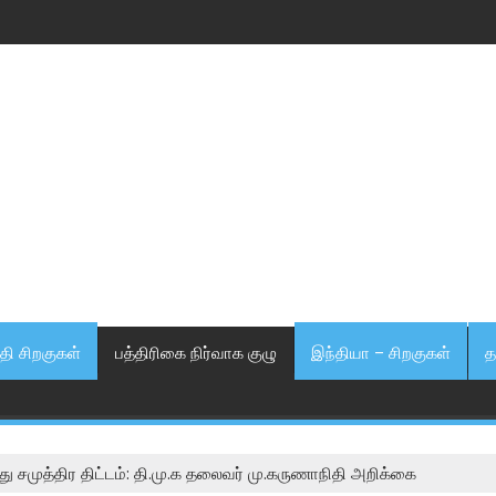
தி சிறகுகள்
பத்திரிகை நிர்வாக குழு
இந்தியா – சிறகுகள்
த
ேது சமுத்திர திட்டம்: தி.மு.க தலைவர் மு.கருணாநிதி அறிக்கை