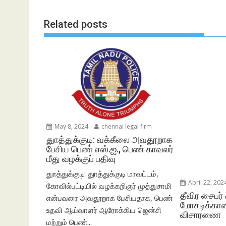
Related posts
May 8, 2024
chennai legal firm
துாத்துக்குடி: வக்கீலை அவதூறாக
பேசிய பெண் எஸ்.ஐ., பெண் காவலர்
மீது வழக்குப் பதிவு
துாத்துக்குடி: துாத்துக்குடி மாவட்டம்,
April 22, 202
கோவில்பட்டியில் வழக்கறிஞர் முத்துசாமி
தீவிர சைபர் 
என்பவரை அவதூறாக பேசியதாக, பெண்
மோசடிக்கான
உதவி ஆய்வாளர் ஆரோக்கிய ஜென்சி
விசாரணை
மற்றும் பெண்...