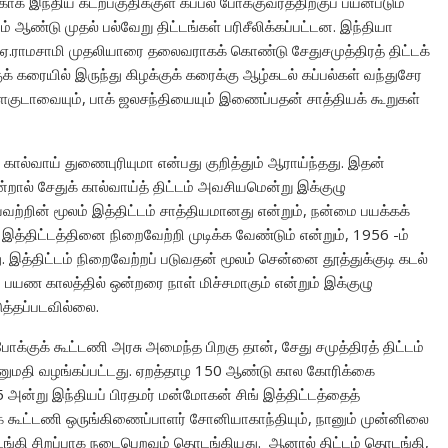
க இந்திய கடற்பகுதிக்குள் கப்பல் போக்குவரத்திற்குப் பயன்படும்
் ஆண்டு முதல் பல்வேறு திட்டங்கள் பரிசீலிக்கப்பட்டன. இந்தியா
ர் ஏ.ராமசாமி முதலியாரை தலைவராகக் கொண்டு சேதுசமுத்திரத் திட்டக்
் கரையில் இருந்து கிழக்குக் கரைக்கு ஆழ்கடல் கப்பல்கள் வந்துசேர
ளைகுடாவையும், பாக் ஜலசந்தியையும் இணைப்பதன் சாத்தியக் கூறுகள்
கால்வாய் துணைபுரியுமா என்பது குறித்தும் ஆராய்ந்தது. இதன்
றால் சேதுக் கால்வாய்த் திட்டம் அவசியமென்று இக்குழு
ற்றின் மூலம் இத்திட்டம் சாத்தியமானது என்றும், நன்மை பயக்கக்
 இத்திட்டத்தினை நிறைவேற்றி முடிக்க வேண்டும் என்றும், 1956 -ம்
து. இத்திட்டம் நிறைவேற்றப் படுவதன் மூலம் சென்னை தூத்துக்குடி கடல்
, பயண காலத்தில் ஒன்றரை நாள் மிச்சமாகும் என்றும் இக்குழு
டுத்தப்படவில்லை.
ோக்குக் கூட்டணி அரசு அமைந்த பிறகு தான், சேது சமுத்திரத் திட்டம்
ு அனுமதி வழங்கப்பட்டது. ஏறத்தாழ 150 ஆண்டு கால கோரிக்கை
அன்று இந்தியப் பிரதமர் மன்மோகன் சிங் இத்திட்டத்தைத்
ுக் கூட்டணி ஒருங்கிணைப்பாளர் சோனியாகாந்தியும், நானும் முன்னிலை
ொடங்கி சிறப்பாக நடைபெறவும் தொடங்கியது. ஆனால் திட்டம் தொடங்கி,