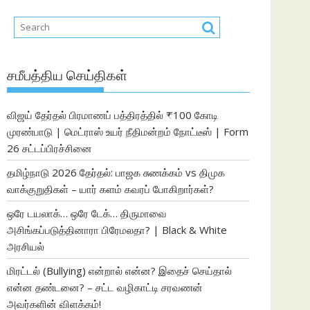
சமீபத்திய செய்திகள்
விஜய் தேர்தல் பிரமாணப் பத்திரத்தில் ₹100 கோடி
முரண்பாடு | மெட்ராஸ் உயர் நீதிமன்றம் நோட்டீஸ் | Form
26 சட்டப்பிரச்சினை
தமிழ்நாடு 2026 தேர்தல்: பாஜக சுணக்கம் vs திமுக
வாக்குறுதிகள் – யார் களம் கவரப் போகிறார்கள்?
ஒரே டயலாக்… ஒரே டேக்… திருமாவை
அசிங்கப்படுத்தினாரா பிரேமலதா? | Black & White
அரசியல்
மிரட்டல் (Bullying) என்றால் என்ன? இதைச் செய்தால்
என்ன தண்டனை? – சட்ட வழிகாட்டி சரவணன்
அவர்களின் விளக்கம்!