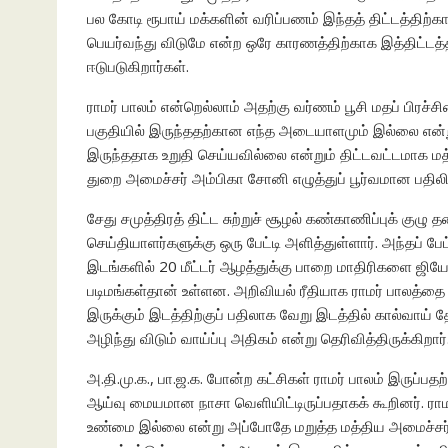
பல கோடி ரூபாய் மக்களின் வரிப்பணம் இந்தத் திட்டத்திற்காக
பெயர்வந்து விடுமே என்ற ஒரே காரணத்திற்காக இத்திட்டத்
ஈடுபடுகிறார்கள்.
ராமர் பாலம் என்றெல்லாம் அதற்கு வர்ணம் பூசி மதப் பிரச்ச
பகுதியில் இருந்ததற்கான எந்த அடையாளமும் இல்லை என்றும
இருந்ததாக உறுதி செய்யவில்லை என்றும் திட்டவட்டமாக மத்
துறை அமைச்சர் அம்பிகா சோனி எழுத்துப் பூர்வமான பதிலி
சேது சமுத்திரத் திட்ட சுற்றுச் சூழல் கண்காணிப்புக் க
செய்தியாளர்களுக்கு ஒரு பேட்டி அளித்துள்ளார். அந்தப் பேட
இடங்களில் 20 மீட்டர் ஆழத்துக்கு பாறை மாதிரிகளை ஜி
படிமங்கள்தான் உள்ளன. அறிவியல் ரீதியாக ராமர் பாலத்
இருக்கும் இடத்திற்குப் பதிலாக வேறு இடத்தில் கால்வாய்
அழிந்து விடும் வாய்ப்பு அதிகம் என்று தெரிவித்திருக்கிறார்
அ.தி.மு.க., பா.ஜ.க. போன்ற கட்சிகள் ராமர் பாலம் இர
ஆய்வு மையமான நாசா வெளியிட்டிருப்பதாகக் கூறினர். ரா
உண்மை இல்லை என்று அப்போதே மறுத்த மத்திய அமைச்சர் டி.