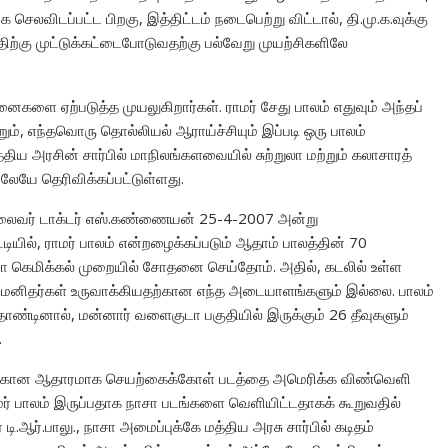
 செலவிடப்பட்ட பிறகு, இத்திட்டம் நடைபெற்று விட்டால், தி.மு.க.வுக்கு
திற்கு முட்டுக்கட்டைபோடுவதற்கு பல்வேறு முயற்சிகளிலே
ினைகளை ஏற்படுத்த முயலுகிறார்கள். ராமர் சேது பாலம் எதுவும் அந்தப்
், எந்தவொரு தொல்லியல் ஆராய்ச்சியும் இப்படி ஒரு பாலம்
திய அரசின் சார்பில் மாநிலங்களவையில் சுற்றுலா மற்றும் கலாசாரத்
லேயே தெரிவிக்கப்பட்டுள்ளது.
ுழு தலைவர் டாக்டர் எஸ்.கண்ணையன் 25-4-2007 அன்று
்டியில், ராமர் பாலம் என்றழைக்கப்படும் ஆதாம் பாலத்தின் 70
யோ கெமிக்கல் முறையில் சோதனை செய்தோம். அதில், கடலில் உள்ள
தை மனிதர்கள் உருவாக்கியதற்கான எந்த அடையாளங்களும் இல்லை. பாலம்
 தோண்டினால், மன்னார் வளைகுடா பகுதியில் இருக்கும் 26 தீவுகளும்
.
ுப்பதற்கான ஆதாரமாக செயற்கைக்கோள் படத்தை அமெரிக்க விண்வெளி
மர் பாலம் இருப்பதாக நாசா படங்களை வெளியிட்டதாகக் கூறுவதில்
ஆர்.பாலு., நாசா அமைப்புக்கே மத்திய அரசு சார்பில் கடிதம்