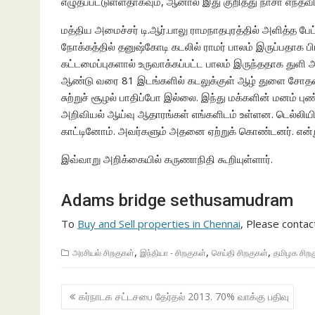
எழுதப்பட்டுள்ளதாகவும், ஆனால் இது குறித்து நாசா எந்த
மத்திய அமைச்சர் டி.ஆர்.பாலு ராமநாதபுரத்தில் அளித்த பே
நோக்கத்தில் தனுஷ்கோடி கடலில் ராமர் பாலம் இருப்பதாக பி
கட்டமைப்புகளால் உருவாக்கப்பட்ட பாலம் இருந்ததாக துள
ஆண்டு வரை 81 இடங்களில் கடலுக்குள் ஆழ் துளை சோதனை
சுற்றுச் சூழல் பாதிப்போ இல்லை. இந்து மக்களின் மனம் ப
அறிவியல் ஆய்வு ஆதாரங்கள் எங்களிடம் உள்ளன. டெல்ல
காட்டினோம். அவர்களும் அதனை ஏற்றுக் கொண்டனர். என்ற
இவ்வாறு அறிக்கையில் கருணாநிதி கூறியுள்ளார்.
Adams bridge sethusamudram
To
Buy and Sell properties in Chennai
, Please conta
,
,
,
அரசியல் சிறகுகள்
இந்தியா - சிறகுகள்
செய்தி சிறகுகள்
தமிழக சிறக
Post
கர்நாடக சட்டசபை தேர்தல் 2013. 70% வாக்கு பதிவு
navigation