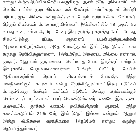
என்றும் அந்த ஆய்வில் தெரிய வருகிறது. இண்டர்நெட் இல்லாவிட்டால்
மெயில் பார்க்க முடியவில்லை, என் பேஸ்புக் நண்பர்களுடன் செய்தி
பரிமாற முடியவில்லை என்று அத்தனை பேரும் பதற்றம் அடைகின்றனர்.
பித்துப் பிடித்தவர் போல மாறுகின்றனர். இங்கிலாந்தில் 18 முதல் 65
வயது வரை உள்ள ஆயிரம் பேரை இது குறித்து கருத்து கேட்ட போது,
சிகரெட்டுக்கு எப்படி, அதனைப் பயன்படுத்துபவர்கள்
அடிமையாகிறார்களோ, அதே போலத்தான் இன்டர்நெட்டுக்கும் என
கருத்து தெரிவித்துள்ளனர். இன்டர்நெட் இணைப்பு இல்லை என்றால்,
ஒருவர், அது என் ஒரு கையை வெட்டியது போல இருக்கும் என்றார்.
இவர்களில் பெரும்பாலானவர்கள் பேஸ்புக், ட்விட்டர், மெயில்
ஆகியனவற்றின் தொடர்பு கிடைக்காமல் போவதே இந்த
மனநிலைக்குக் காரணம் என்று தெரிவித்துள்ளனர்.இரவு படுக்கப்
போகும்போது பேஸ்புக், ட்விட்டர் அப்டேட் செய்து படுக்கைக்குச்
செல்வதைப் பழக்கமாகப் பலர் கொண்டுள்ளனர். எனவே இது தடை
படுகையில், தூக்கம் வராமல் தவிக்கின்றனர். ஆனால், இந்த
கணக்கெடுப்பில் 21% பேர், இன்டர்நெட் இல்லை என்றால், ஆஹா!
இன்று விடுதலை சுதந்திரமாக இருப்பேன் என்றும் கருத்து
தெரிவித்துள்ளனர்.