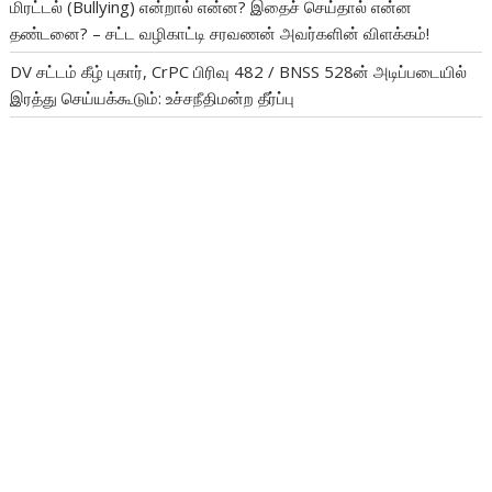
மிரட்டல் (Bullying) என்றால் என்ன? இதைச் செய்தால் என்ன
தண்டனை? – சட்ட வழிகாட்டி சரவணன் அவர்களின் விளக்கம்!
DV சட்டம் கீழ் புகார், CrPC பிரிவு 482 / BNSS 528ன் அடிப்படையில்
இரத்து செய்யக்கூடும்: உச்சநீதிமன்ற தீர்ப்பு