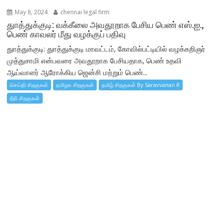
May 8, 2024
chennai legal firm
துாத்துக்குடி: வக்கீலை அவதூறாக பேசிய பெண் எஸ்.ஐ.,
பெண் காவலர் மீது வழக்குப் பதிவு
துாத்துக்குடி: துாத்துக்குடி மாவட்டம், கோவில்பட்டியில் வழக்கறிஞர்
முத்துசாமி என்பவரை அவதூறாக பேசியதாக, பெண் உதவி
ஆய்வாளர் ஆரோக்கிய ஜென்சி மற்றும் பெண்...
செய்தி சிறகுகள்
தமிழக சிறகுகள்
தமிழ் சிறகுகள் By Saravvanan R
நீதி சிறகுகள்