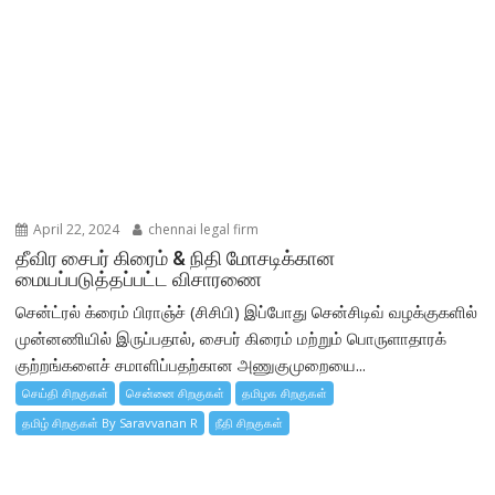
April 22, 2024
chennai legal firm
தீவிர சைபர் கிரைம் & நிதி மோசடிக்கான
மையப்படுத்தப்பட்ட விசாரணை
சென்ட்ரல் க்ரைம் பிராஞ்ச் (சிசிபி) இப்போது சென்சிடிவ் வழக்குகளில்
முன்னணியில் இருப்பதால், சைபர் கிரைம் மற்றும் பொருளாதாரக்
குற்றங்களைச் சமாளிப்பதற்கான அணுகுமுறையை...
செய்தி சிறகுகள்
சென்னை சிறகுகள்
தமிழக சிறகுகள்
தமிழ் சிறகுகள் By Saravvanan R
நீதி சிறகுகள்