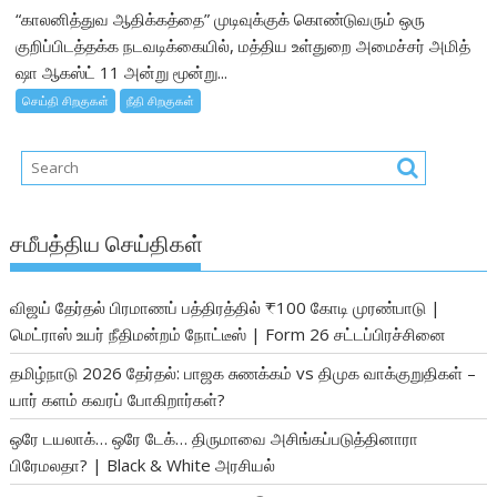
“காலனித்துவ ஆதிக்கத்தை” முடிவுக்குக் கொண்டுவரும் ஒரு
குறிப்பிடத்தக்க நடவடிக்கையில், மத்திய உள்துறை அமைச்சர் அமித்
ஷா ஆகஸ்ட் 11 அன்று மூன்று...
செய்தி சிறகுகள்
நீதி சிறகுகள்
சமீபத்திய செய்திகள்
விஜய் தேர்தல் பிரமாணப் பத்திரத்தில் ₹100 கோடி முரண்பாடு |
மெட்ராஸ் உயர் நீதிமன்றம் நோட்டீஸ் | Form 26 சட்டப்பிரச்சினை
தமிழ்நாடு 2026 தேர்தல்: பாஜக சுணக்கம் vs திமுக வாக்குறுதிகள் –
யார் களம் கவரப் போகிறார்கள்?
ஒரே டயலாக்… ஒரே டேக்… திருமாவை அசிங்கப்படுத்தினாரா
பிரேமலதா? | Black & White அரசியல்