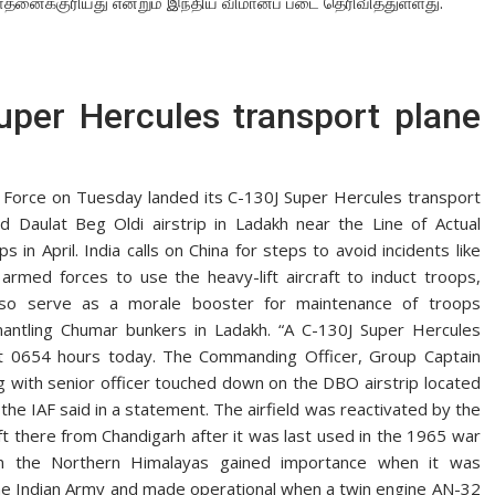
சாதனைக்குரியது என்றும் இந்திய விமானப் படை தெரிவித்துள்ளது.
uper Hercules transport plane
ir Force on Tuesday landed its C-130J Super Hercules transport
ed Daulat Beg Oldi airstrip in Ladakh near the Line of Actual
 in April. India calls on China for steps to avoid incidents like
armed forces to use the heavy-lift aircraft to induct troops,
lso serve as a morale booster for maintenance of troops
smantling Chumar bunkers in Ladakh. “A C-130J Super Hercules
 at 0654 hours today. The Commanding Officer, Group Captain
ng with senior officer touched down on the DBO airstrip located
the IAF said in a statement. The airfield was reactivated by the
ft there from Chandigarh after it was last used in the 1965 war
 in the Northern Himalayas gained importance when it was
the Indian Army and made operational when a twin engine AN-32