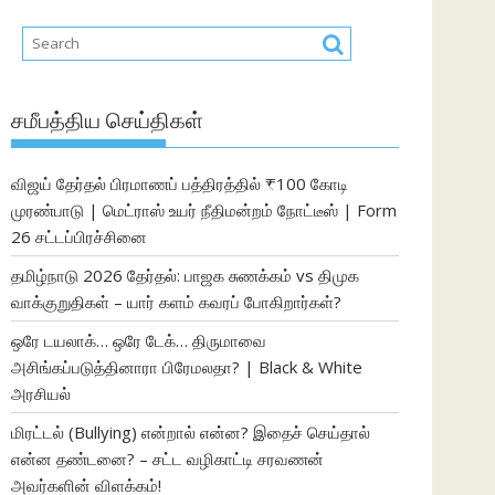
சமீபத்திய செய்திகள்
விஜய் தேர்தல் பிரமாணப் பத்திரத்தில் ₹100 கோடி
முரண்பாடு | மெட்ராஸ் உயர் நீதிமன்றம் நோட்டீஸ் | Form
26 சட்டப்பிரச்சினை
தமிழ்நாடு 2026 தேர்தல்: பாஜக சுணக்கம் vs திமுக
வாக்குறுதிகள் – யார் களம் கவரப் போகிறார்கள்?
ஒரே டயலாக்… ஒரே டேக்… திருமாவை
அசிங்கப்படுத்தினாரா பிரேமலதா? | Black & White
அரசியல்
மிரட்டல் (Bullying) என்றால் என்ன? இதைச் செய்தால்
என்ன தண்டனை? – சட்ட வழிகாட்டி சரவணன்
அவர்களின் விளக்கம்!