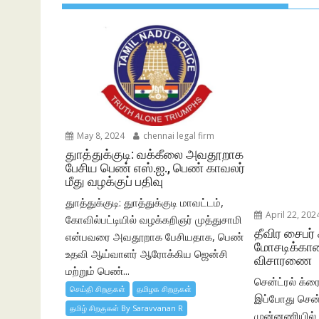
May 8, 2024
chennai legal firm
துாத்துக்குடி: வக்கீலை அவதூறாக
பேசிய பெண் எஸ்.ஐ., பெண் காவலர்
மீது வழக்குப் பதிவு
துாத்துக்குடி: துாத்துக்குடி மாவட்டம்,
April 22, 202
கோவில்பட்டியில் வழக்கறிஞர் முத்துசாமி
தீவிர சைபர் 
என்பவரை அவதூறாக பேசியதாக, பெண்
மோசடிக்கான
உதவி ஆய்வாளர் ஆரோக்கிய ஜென்சி
விசாரணை
மற்றும் பெண்...
சென்ட்ரல் க்ரைம
செய்தி சிறகுகள்
தமிழக சிறகுகள்
இப்போது சென்
தமிழ் சிறகுகள் By Saravvanan R
முன்னணியில் இ