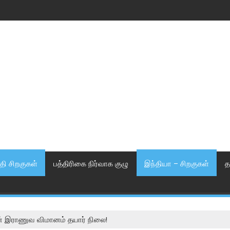
தி சிறகுகள்
பத்திரிகை நிர்வாக குழு
இந்தியா – சிறகுகள்
த
ன் இராணுவ விமானம் தயார் நிலை!