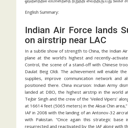
ஓடுதளத்தில் விமானத்தை நிறுத்தி வைத்திருப்பது உலகச் 
English Summary:
Indian Air Force lands S
on airstrip near LAC
In a subtle show of strength to China, the Indian A
plane at the world’s highest and recently-activat
Control, the scene of a stand-off with Chinese troops
Daulat Beig Oldi. The achievement will enable the 
supplies, improve communication network and a
positioned there. China incursion: Indian Army di
landed at DBO, the highest airstrip in the world
Tejbir Singh and the crew of the ‘Veiled Vipers’ alo
at 16614 feet (5065 meters) in the Aksai Chin area,” 
IAF in 2008 with the landing of an Antonov-32 aircra
with Pakistan. “Once again this strategic base
resurrected and reactivated by the IAF along with 