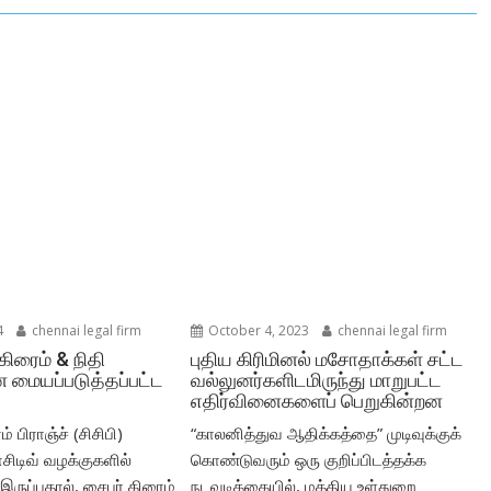
4
chennai legal firm
October 4, 2023
chennai legal firm
கிரைம் & நிதி
புதிய கிரிமினல் மசோதாக்கள் சட்ட
 மையப்படுத்தப்பட்ட
வல்லுனர்களிடமிருந்து மாறுபட்ட
எதிர்வினைகளைப் பெறுகின்றன
் பிராஞ்ச் (சிசிபி)
“காலனித்துவ ஆதிக்கத்தை” முடிவுக்குக்
சிடிவ் வழக்குகளில்
கொண்டுவரும் ஒரு குறிப்பிடத்தக்க
ருப்பதால், சைபர் கிரைம்
நடவடிக்கையில், மத்திய உள்துறை