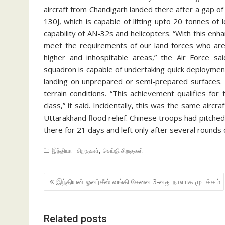
aircraft from Chandigarh landed there after a gap of 
130J, which is capable of lifting upto 20 tonnes of
capability of AN-32s and helicopters. “With this enhan
meet the requirements of our land forces who are 
higher and inhospitable areas,” the Air Force sai
squadron is capable of undertaking quick deployment 
landing on unprepared or semi-prepared surfaces. It
terrain conditions. “This achievement qualifies for 
class,” it said. Incidentally, this was the same airc
Uttarakhand flood relief. Chinese troops had pitched
there for 21 days and left only after several round
,
இந்தியா - சிறகுகள்
செய்தி சிறகுகள்
Post
இந்தியன் ஓவர்சீஸ் வங்கி சேவை 3-வது நாளாக முடக்கம்
navigation
Related posts