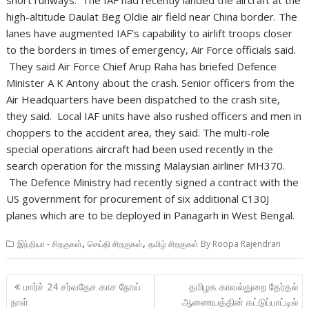
short runways. The IAF had recently landed the aircraft at the
high-altitude Daulat Beg Oldie air field near China border. The
lanes have augmented IAF’s capability to airlift troops closer
to the borders in times of emergency, Air Force officials said.
They said Air Force Chief Arup Raha has briefed Defence
Minister A K Antony about the crash. Senior officers from the
Air Headquarters have been dispatched to the crash site,
they said. Local IAF units have also rushed officers and men in
choppers to the accident area, they said. The multi-role
special operations aircraft had been used recently in the
search operation for the missing Malaysian airliner MH370.
The Defence Ministry had recently signed a contract with the
US government for procurement of six additional C130J
planes which are to be deployed in Panagarh in West Bengal.
,
,
இந்தியா - சிறகுகள்
செய்தி சிறகுகள்
தமிழ் சிறகுகள் By Roopa Rajendran
Post
மார்ச் 24 சர்வதேச காச நோய்
தமிழக காவல்துறை தேர்தல்
navigation
நாள்
ஆணையத்தின் கட்டுப்பாட்டில்