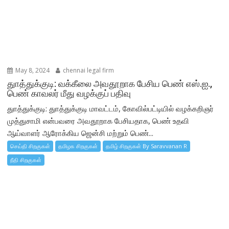
May 8, 2024
chennai legal firm
துாத்துக்குடி: வக்கீலை அவதூறாக பேசிய பெண் எஸ்.ஐ.,
பெண் காவலர் மீது வழக்குப் பதிவு
துாத்துக்குடி: துாத்துக்குடி மாவட்டம், கோவில்பட்டியில் வழக்கறிஞர்
முத்துசாமி என்பவரை அவதூறாக பேசியதாக, பெண் உதவி
ஆய்வாளர் ஆரோக்கிய ஜென்சி மற்றும் பெண்...
செய்தி சிறகுகள்
தமிழக சிறகுகள்
தமிழ் சிறகுகள் By Saravvanan R
நீதி சிறகுகள்