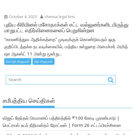
October 4, 2023
chennai legal firm
புதிய கிரிமினல் மசோதாக்கள் சட்ட வல்லுனர்களிடமிருந்து
மாறுபட்ட எதிர்வினைகளைப் பெறுகின்றன
“காலனித்துவ ஆதிக்கத்தை” முடிவுக்குக் கொண்டுவரும் ஒரு
குறிப்பிடத்தக்க நடவடிக்கையில், மத்திய உள்துறை அமைச்சர் அமித்
ஷா ஆகஸ்ட் 11 அன்று மூன்று...
செய்தி சிறகுகள்
நீதி சிறகுகள்
சமீபத்திய செய்திகள்
விஜய் தேர்தல் பிரமாணப் பத்திரத்தில் ₹100 கோடி முரண்பாடு |
மெட்ராஸ் உயர் நீதிமன்றம் நோட்டீஸ் | Form 26 சட்டப்பிரச்சினை