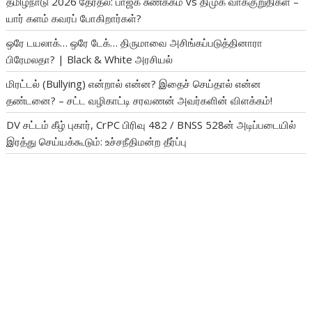
தமிழ்நாடு 2026 தேர்தல்: பாஜக சுணக்கம் vs திமுக வாக்குறுதிகள் –
யார் களம் கவரப் போகிறார்கள்?
ஒரே டயலாக்… ஒரே டேக்… திருமாவை அசிங்கப்படுத்தினாரா
பிரேமலதா? | Black & White அரசியல்
மிரட்டல் (Bullying) என்றால் என்ன? இதைச் செய்தால் என்ன
தண்டனை? – சட்ட வழிகாட்டி சரவணன் அவர்களின் விளக்கம்!
DV சட்டம் கீழ் புகார், CrPC பிரிவு 482 / BNSS 528ன் அடிப்படையில்
இரத்து செய்யக்கூடும்: உச்சநீதிமன்ற தீர்ப்பு