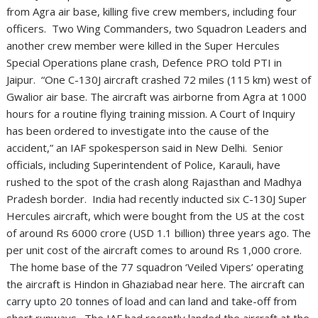
from Agra air base, killing five crew members, including four
officers. Two Wing Commanders, two Squadron Leaders and
another crew member were killed in the Super Hercules
Special Operations plane crash, Defence PRO told PTI in
Jaipur. “One C-130J aircraft crashed 72 miles (115 km) west of
Gwalior air base. The aircraft was airborne from Agra at 1000
hours for a routine flying training mission. A Court of Inquiry
has been ordered to investigate into the cause of the
accident,” an IAF spokesperson said in New Delhi. Senior
officials, including Superintendent of Police, Karauli, have
rushed to the spot of the crash along Rajasthan and Madhya
Pradesh border. India had recently inducted six C-130J Super
Hercules aircraft, which were bought from the US at the cost
of around Rs 6000 crore (USD 1.1 billion) three years ago. The
per unit cost of the aircraft comes to around Rs 1,000 crore.
The home base of the 77 squadron ‘Veiled Vipers’ operating
the aircraft is Hindon in Ghaziabad near here. The aircraft can
carry upto 20 tonnes of load and can land and take-off from