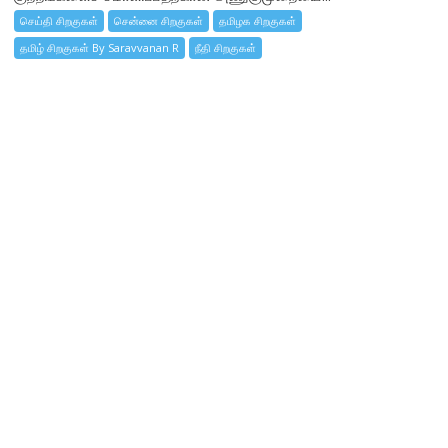
செய்தி சிறகுகள்
சென்னை சிறகுகள்
தமிழக சிறகுகள்
தமிழ் சிறகுகள் By Saravvanan R
நீதி சிறகுகள்