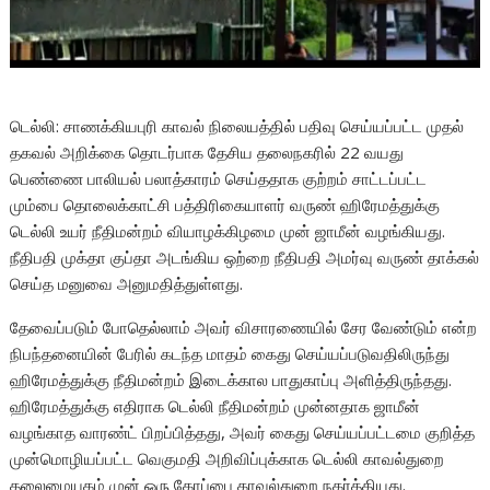
டெல்லி: சாணக்கியபுரி காவல் நிலையத்தில் பதிவு செய்யப்பட்ட முதல்
தகவல் அறிக்கை தொடர்பாக தேசிய தலைநகரில் 22 வயது
பெண்ணை பாலியல் பலாத்காரம் செய்ததாக குற்றம் சாட்டப்பட்ட
மும்பை தொலைக்காட்சி பத்திரிகையாளர் வருண் ஹிரேமத்துக்கு
டெல்லி உயர் நீதிமன்றம் வியாழக்கிழமை முன் ஜாமீன் வழங்கியது.
நீதிபதி முக்தா குப்தா அடங்கிய ஒற்றை நீதிபதி அமர்வு வருண் தாக்கல்
செய்த மனுவை அனுமதித்துள்ளது.
தேவைப்படும் போதெல்லாம் அவர் விசாரணையில் சேர வேண்டும் என்ற
நிபந்தனையின் பேரில் கடந்த மாதம் கைது செய்யப்படுவதிலிருந்து
ஹிரேமத்துக்கு நீதிமன்றம் இடைக்கால பாதுகாப்பு அளித்திருந்தது.
ஹிரேமத்துக்கு எதிராக டெல்லி நீதிமன்றம் முன்னதாக ஜாமீன்
வழங்காத வாரண்ட் பிறப்பித்தது, அவர் கைது செய்யப்பட்டமை குறித்த
முன்மொழியப்பட்ட வெகுமதி அறிவிப்புக்காக டெல்லி காவல்துறை
தலைமையகம் முன் ஒரு கோப்பை காவல்துறை நகர்த்தியது.