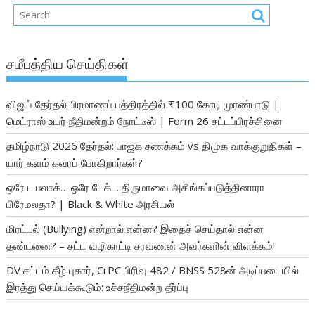
சமீபத்திய செய்திகள்
விஜய் தேர்தல் பிரமாணப் பத்திரத்தில் ₹100 கோடி முரண்பாடு |
மெட்ராஸ் உயர் நீதிமன்றம் நோட்டீஸ் | Form 26 சட்டப்பிரச்சினை
தமிழ்நாடு 2026 தேர்தல்: பாஜக சுணக்கம் vs திமுக வாக்குறுதிகள் –
யார் களம் கவரப் போகிறார்கள்?
ஒரே டயலாக்… ஒரே டேக்… திருமாவை அசிங்கப்படுத்தினாரா
பிரேமலதா? | Black & White அரசியல்
மிரட்டல் (Bullying) என்றால் என்ன? இதைச் செய்தால் என்ன
தண்டனை? – சட்ட வழிகாட்டி சரவணன் அவர்களின் விளக்கம்!
DV சட்டம் கீழ் புகார், CrPC பிரிவு 482 / BNSS 528ன் அடிப்படையில்
இரத்து செய்யக்கூடும்: உச்சநீதிமன்ற தீர்ப்பு