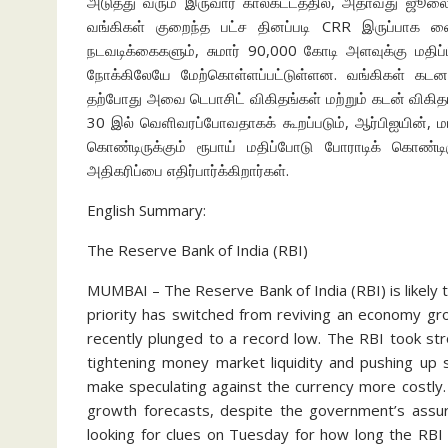
அடுத்து வரும் இருவார காலகட்டத்தில், அதாவது ஜூ
வங்கிகள் குறைந்த பட்ச தினப்படி CRR இருப்பாக வை
நடவடிக்கைகளும், சுமார் 90,000 கோடி அளவுக்கு மதிப்பிட
நோக்கிலேயே மேற்கொள்ளப்பட்டுள்ளன. வங்கிகள் க
தற்போது அவை டெபாசிட் விகிதங்கள் மற்றும் கடன் விகி
30 இல் வெளிவரப்போவதாகக் கூறப்படும், ஆர்பிஐயின், மான
கொண்டிருக்கும் ரூபாய் மதிப்போடு போராடிக் கொண்டிரு
அதிகரிப்பை எதிர்பார்க்கிறார்கள்.
English Summary:
The Reserve Bank of India (RBI)
MUMBAI – The Reserve Bank of India (RBI) is likely t
priority has switched from reviving an economy gro
recently plunged to a record low. The RBI took s
tightening money market liquidity and pushing up 
make speculating against the currency more costly
growth forecasts, despite the government’s assur
looking for clues on Tuesday for how long the RBI wi