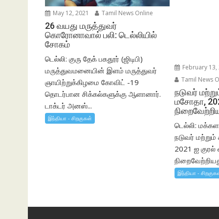
May 12, 2021
Tamil News Online
26 வயது மருத்துவர்
கொரோனாவால் பலி: டெல்லியில்
சோகம்
டெல்லி: குரு தேக் பகதூர் (ஜிடிபி)
February 13,
மருத்துவமனையின் இளம் மருத்துவர்
Tamil News O
ஞாயிற்றுக்கிழமை கோவிட் -19
நடுவர் மற்று
தொடர்பான சிக்கல்களுக்கு ஆளானார்.
மசோதா, 20
டாக்டர் அனஸ்...
நிறைவேற்றி
இந்தியா - சிறகுகள்
டெல்லி: மக்
நடுவர் மற்றும
2021 ஐ குரல் 
நிறைவேற்றியத
இந்தியா - சிறகுக