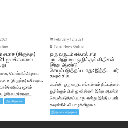
 2021
February 12, 2021
nline
Tamil News Online
ம் சமரச (திருத்த)
ஒரு வருடம் எல்.எல்.எம்
21 ஐ மக்களவை
பாடநெறியை ஒழிக்கும் விதிகள்
யது
இந்த ஆண்டு
செயல்படுத்தப்படாது: இந்திய பார்
களவை, வெள்ளிக்கிழமை
கவுன்சில்
் சமரச (திருத்த) மசோதா,
டெல்லி: ஒரு வருட எல்.எல்.எம் திட்டத்தை
வாக்கெடுப்பு மூலம்
ஒழிக்கும் பி.சி.ஐ விதிகள் இந்த ஆண்டு
ு. இந்த மசோதா...
செயல்படுத்தப்படாது என்று இந்திய பார்
ள்
நீதி சிறகுகள்
கவுன்சில் வியாழக்கிழமை...
இந்தியா - சிறகுகள்