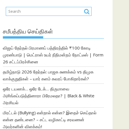
சமீபத்திய செய்திகள்
விஜய் தேர்தல் பிரமாணப் பத்திரத்தில் ₹100 கோடி
முரண்பாடு | மெட்ராஸ் உயர் நீதிமன்றம் நோட்டீஸ் | Form
26 சட்டப்பிரச்சினை
தமிழ்நாடு 2026 தேர்தல்: பாஜக சுணக்கம் vs திமுக
வாக்குறுதிகள் – யார் களம் கவரப் போகிறார்கள்?
ஒரே டயலாக்… ஒரே டேக்… திருமாவை
அசிங்கப்படுத்தினாரா பிரேமலதா? | Black & White
அரசியல்
மிரட்டல் (Bullying) என்றால் என்ன? இதைச் செய்தால்
என்ன தண்டனை? – சட்ட வழிகாட்டி சரவணன்
அவர்களின் விளக்கம்!