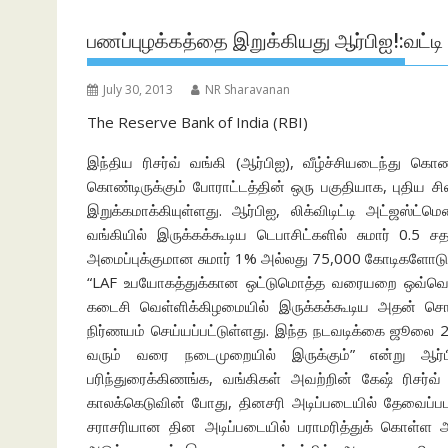
பணப்புழக்கத்தை இறுக்கியது ஆர்பிஐ!:வட்டி 
July 30, 2013
NR Sharavanan
The Reserve Bank of India (RBI)
இந்திய ரிசர்வ் வங்கி (ஆர்பிஐ), வீழ்ச்சியடைந்து கொண
கொண்டிருக்கும் போராட்டத்தின் ஒரு பகுதியாக, புதிய சி
இறுக்கமாக்கியுள்ளது. ஆர்பிஐ, லிக்விடிட்டி அட்ஜஸ்ட
வங்கியில் இருக்கக்கூடிய டெபாசிட்களில் சுமார் 0.5 
அமைப்புக்குமான சுமார் 1% அல்லது 75,000 கோடிகளோடு ஒப்
“LAF உபயோகத்துக்கான ஒட்டுமொத்த வரையறை ஒவ்வொரு
கடைசி வெள்ளிக்கிழமையில் இருக்கக்கூடிய அதன் சொந்த
நிர்ணயம் செய்யப்பட்டுள்ளது. இந்த நடவடிக்கை ஜூலை 2
வரும் வரை நடைமுறையில் இருக்கும்” என்று ஆர்பி
பரிந்துரைக்கிணங்க, வங்கிகள் அவற்றின் கேஷ் ரிசர
காலக்கெடுவின் போது, தினசரி அடிப்படையில் தேவைப்பட
சராசரியான தின அடிப்படையில் பராமரித்துக் கொள்ள அ