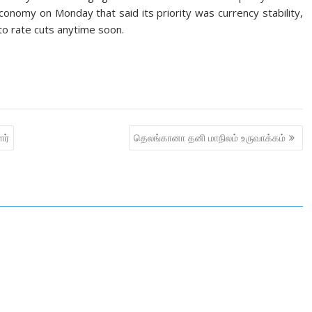
conomy on Monday that said its priority was currency stability,
 to rate cuts anytime soon.
ளர்
தெலங்கானா தனி மாநிலம் உருவாக்கம்