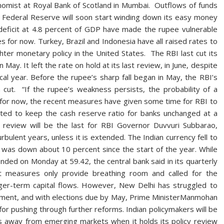
onomist at Royal Bank of Scotland in Mumbai. Outflows of funds
. Federal Reserve will soon start winding down its easy money
 deficit at 4.8 percent of GDP have made the rupee vulnerable
s for now. Turkey, Brazil and Indonesia have all raised rates to
hter monetary policy in the United States. The RBI last cut its
 May. It left the rate on hold at its last review, in June, despite
cal year. Before the rupee’s sharp fall began in May, the RBI’s
ut. “If the rupee’s weakness persists, the probability of a
ut for now, the recent measures have given some time for RBI to
cted to keep the cash reserve ratio for banks unchanged at a
review will be the last for RBI Governor Duvvuri Subbarao,
bulent years, unless it is extended. The Indian currency fell to
it was down about 10 percent since the start of the year. While
ended on Monday at 59.42, the central bank said in its quarterly
 measures only provide breathing room and called for the
ger-term capital flows. However, New Delhi has struggled to
stment, and with elections due by May, Prime MinisterManmohan
or pushing through further reforms. Indian policymakers will be
ws away from emerging markets when it holds its policy review