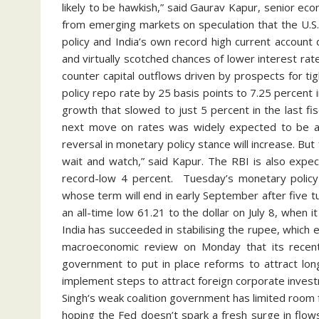
likely to be hawkish,” said Gaurav Kapur, senior ec
from emerging markets on speculation that the U.S
policy and India’s own record high current account
and virtually scotched chances of lower interest rate
counter capital outflows driven by prospects for tig
policy repo rate by 25 basis points to 7.25 percent in
growth that slowed to just 5 percent in the last fis
next move on rates was widely expected to be a c
reversal in monetary policy stance will increase. B
wait and watch,” said Kapur. The RBI is also expe
record-low 4 percent. Tuesday’s monetary policy 
whose term will end in early September after five tur
an all-time low 61.21 to the dollar on July 8, when 
India has succeeded in stabilising the rupee, which 
macroeconomic review on Monday that its recent
government to put in place reforms to attract lon
implement steps to attract foreign corporate inve
Singh‘s weak coalition government has limited room f
hoping the Fed doesn’t spark a fresh surge in flo