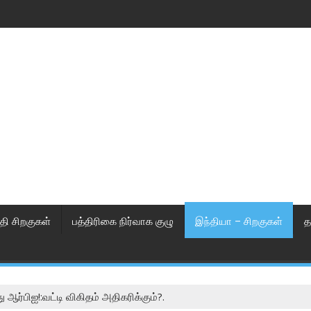
தி சிறகுகள்
பத்திரிகை நிர்வாக குழு
இந்தியா – சிறகுகள்
த
ஆர்பிஐ!:வட்டி விகிதம் அதிகரிக்கும்?.