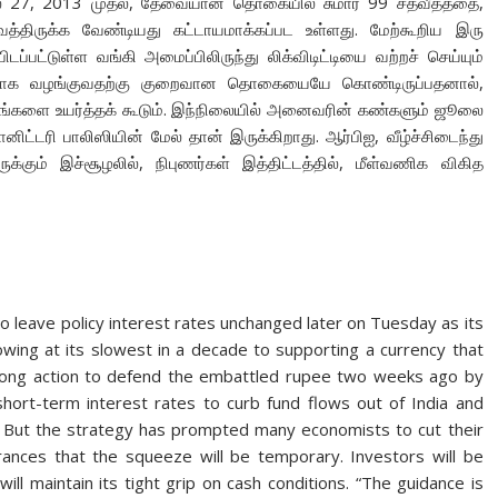
லை 27, 2013 முதல், தேவையான தொகையில் சுமார் 99 சதவீதத்தை,
த்திருக்க வேண்டியது கட்டாயமாக்கப்பட உள்ளது. மேற்கூறிய இரு
ப்பட்டுள்ள வங்கி அமைப்பிலிருந்து லிக்விடிட்டியை வற்றச் செய்யும்
டனாக வழங்குவதற்கு குறைவான தொகையையே கொண்டிருப்பதனால்,
தங்களை உயர்த்தக் கூடும். இந்நிலையில் அனைவரின் கண்களும் ஜூலை
ிட்டரி பாலிஸியின் மேல் தான் இருக்கிறாது. ஆர்பிஐ, வீழ்ச்சிடைந்து
க்கும் இச்சூழலில், நிபுணர்கள் இத்திட்டத்தில், மீள்வணிக விகித
o leave policy interest rates unchanged later on Tuesday as its
wing at its slowest in a decade to supporting a currency that
trong action to defend the embattled rupee two weeks ago by
short-term interest rates to curb fund flows out of India and
. But the strategy has prompted many economists to cut their
ances that the squeeze will be temporary. Investors will be
ll maintain its tight grip on cash conditions. “The guidance is