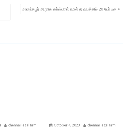
அனந்தபூர் அருகே எக்ஸ்பிரஸ் ரயில் தீ விபத்தில் 26 பேர் பலி
4
chennai legal firm
October 4, 2023
chennai legal firm