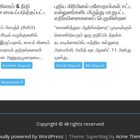
கிரைம் & நிதி
புதிய கிரிமினல் மசோதாக்கள் சட்ட
 மையப்படுத்தப்பட்ட
வல்லுனர்களிடமிருந்து மாறுபட்ட
எதிர்வினைகளைப் பெறுகின்றன
் பிராஞ்ச் (சிசிபி)
“காலனித்துவ ஆதிக்கத்தை” முடிவுக்குக்
சிடிவ் வழக்குகளில்
கொண்டுவரும் ஒரு குறிப்பிடத்தக்க
ருப்பதால், சைபர் கிரைம்
நடவடிக்கையில், மத்திய உள்துறை
ளாதாரக் குற்றங்களைச்
அமைச்சர் அமித் ஷா ஆகஸ்ட் 11 அன்று
கான அணுகுமுறையை...
மூன்று...
சென்னை சிறகுகள்
செய்தி சிறகுகள்
நீதி சிறகுகள்
y Saravvanan R
Copyright © All rights reserved
oudly powered by WordPress
|
Theme: SuperMag by
Acme The