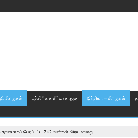
தி சிறகுகள்
பத்திரிகை நிர்வாக குழு
இந்தியா – சிறகுகள்
த
் தானமாகப் பெறப்பட்ட 742 கண்கள் விரயமானது