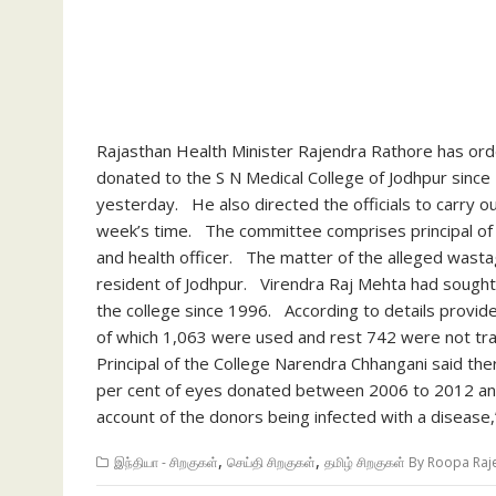
Rajasthan Health Minister Rajendra Rathore has orde
donated to the S N Medical College of Jodhpur sinc
yesterday. He also directed the officials to carry o
week’s time. The committee comprises principal of c
and health officer. The matter of the alleged wastag
resident of Jodhpur. Virendra Raj Mehta had sought
the college since 1996. According to details provid
of which 1,063 were used and rest 742 were not tran
Principal of the College Narendra Chhangani said th
per cent of eyes donated between 2006 to 2012 and 
account of the donors being infected with a disease,”
,
,
இந்தியா - சிறகுகள்
செய்தி சிறகுகள்
தமிழ் சிறகுகள் By Roopa Ra