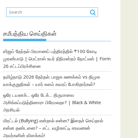
சமீபத்திய செய்திகள்
விஜய் தேர்தல் பிரமாணப் பத்திரத்தில் ₹100 கோடி
முரண்பாடு | மெட்ராஸ் உயர் நீதிமன்றம் நோட்டீஸ் | Form
26 சட்டப்பிரச்சினை
தமிழ்நாடு 2026 தேர்தல்: பாஜக சுணக்கம் vs திமுக
வாக்குறுதிகள் – யார் களம் கவரப் போகிறார்கள்?
ஒரே டயலாக்… ஒரே டேக்… திருமாவை
அசிங்கப்படுத்தினாரா பிரேமலதா? | Black & White
அரசியல்
மிரட்டல் (Bullying) என்றால் என்ன? இதைச் செய்தால்
என்ன தண்டனை? – சட்ட வழிகாட்டி சரவணன்
அவர்களின் விளக்கம்!