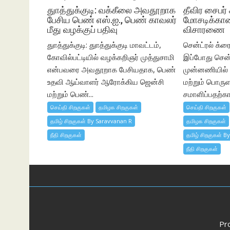
துாத்துக்குடி: வக்கீலை அவதூறாக
தீவிர சைபர் 
பேசிய பெண் எஸ்.ஐ., பெண் காவலர்
மோசடிக்கான
மீது வழக்குப் பதிவு
விசாரணை
துாத்துக்குடி: துாத்துக்குடி மாவட்டம்,
சென்ட்ரல் க்ரைம
கோவில்பட்டியில் வழக்கறிஞர் முத்துசாமி
இப்போது சென்
என்பவரை அவதூறாக பேசியதாக, பெண்
முன்னணியில் இ
உதவி ஆய்வாளர் ஆரோக்கிய ஜென்சி
மற்றும் பொரு
மற்றும் பெண்...
சமாளிப்பதற்
செய்தி சிறகுகள்
தமிழக சிறகுகள்
செய்தி சிறகுகள்
தமிழ் சிறகுகள் By Saravvanan R
தமிழக சிறகுகள்
நீதி சிறகுகள்
தமிழ் சிறகுகள் B
நீதி சிறகுகள்
Pr