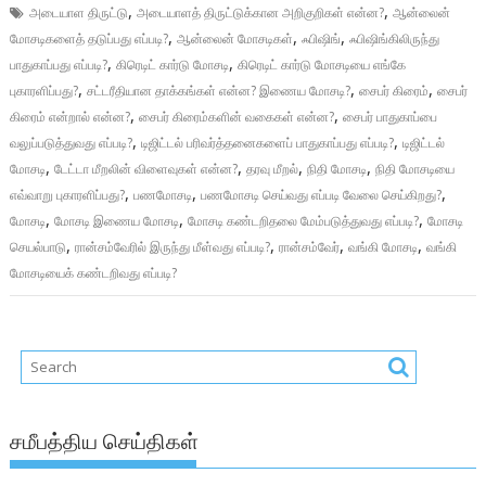
,
,
அடையாள திருட்டு
அடையாளத் திருட்டுக்கான அறிகுறிகள் என்ன?
ஆன்லைன்
,
,
,
மோசடிகளைத் தடுப்பது எப்படி?
ஆன்லைன் மோசடிகள்
ஃபிஷிங்
ஃபிஷிங்கிலிருந்து
,
,
பாதுகாப்பது எப்படி?
கிரெடிட் கார்டு மோசடி
கிரெடிட் கார்டு மோசடியை எங்கே
,
,
,
புகாரளிப்பது?
சட்டரீதியான தாக்கங்கள் என்ன? இணைய மோசடி?
சைபர் கிரைம்
சைபர்
,
,
கிரைம் என்றால் என்ன?
சைபர் கிரைம்களின் வகைகள் என்ன?
சைபர் பாதுகாப்பை
,
,
வலுப்படுத்துவது எப்படி?
டிஜிட்டல் பரிவர்த்தனைகளைப் பாதுகாப்பது எப்படி?
டிஜிட்டல்
,
,
,
,
மோசடி
டேட்டா மீறலின் விளைவுகள் என்ன?
தரவு மீறல்
நிதி மோசடி
நிதி மோசடியை
,
,
,
எவ்வாறு புகாரளிப்பது?
பணமோசடி
பணமோசடி செய்வது எப்படி வேலை செய்கிறது?
,
,
,
மோசடி
மோசடி இணைய மோசடி
மோசடி கண்டறிதலை மேம்படுத்துவது எப்படி?
மோசடி
,
,
,
,
செயல்பாடு
ரான்சம்வேரில் இருந்து மீள்வது எப்படி?
ரான்சம்வேர்
வங்கி மோசடி
வங்கி
மோசடியைக் கண்டறிவது எப்படி?
சமீபத்திய செய்திகள்