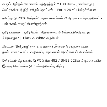
விஜய் தேர்தல் பிரமாணப் பத்திரத்தில் ₹100 கோடி முரண்பாடு |
மெட்ராஸ் உயர் நீதிமன்றம் நோட்டீஸ் | Form 26 சட்டப்பிரச்சினை
தமிழ்நாடு 2026 தேர்தல்: பாஜக சுணக்கம் vs திமுக வாக்குறுதிகள் –
யார் களம் கவரப் போகிறார்கள்?
ஒரே டயலாக்… ஒரே டேக்… திருமாவை அசிங்கப்படுத்தினாரா
பிரேமலதா? | Black & White அரசியல்
மிரட்டல் (Bullying) என்றால் என்ன? இதைச் செய்தால் என்ன
தண்டனை? – சட்ட வழிகாட்டி சரவணன் அவர்களின் விளக்கம்!
DV சட்டம் கீழ் புகார், CrPC பிரிவு 482 / BNSS 528ன் அடிப்படையில்
இரத்து செய்யக்கூடும்: உச்சநீதிமன்ற தீர்ப்பு