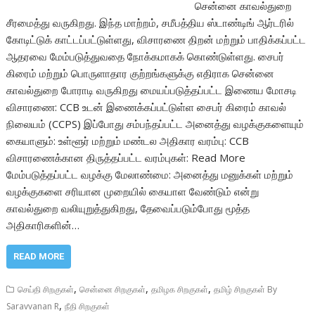
சென்னை காவல்துறை
சீரமைத்து வருகிறது. இந்த மாற்றம், சமீபத்திய ஸ்டாண்டிங் ஆர்டரில்
கோடிட்டுக் காட்டப்பட்டுள்ளது, விசாரணை திறன் மற்றும் பாதிக்கப்பட்ட
ஆதரவை மேம்படுத்துவதை நோக்கமாகக் கொண்டுள்ளது. சைபர்
கிரைம் மற்றும் பொருளாதார குற்றங்களுக்கு எதிராக சென்னை
காவல்துறை போராடி வருகிறது மையப்படுத்தப்பட்ட இணைய மோசடி
விசாரணை: CCB உடன் இணைக்கப்பட்டுள்ள சைபர் கிரைம் காவல்
நிலையம் (CCPS) இப்போது சம்பந்தப்பட்ட அனைத்து வழக்குகளையும்
கையாளும்: உள்ளூர் மற்றும் மண்டல அதிகார வரம்பு: CCB
விசாரணைக்கான திருத்தப்பட்ட வரம்புகள்: Read More
மேம்படுத்தப்பட்ட வழக்கு மேலாண்மை: அனைத்து மனுக்கள் மற்றும்
வழக்குகளை சரியான முறையில் கையாள வேண்டும் என்று
காவல்துறை வலியுறுத்துகிறது, தேவைப்படும்போது மூத்த
அதிகாரிகளின்…
READ MORE
,
,
,
செய்தி சிறகுகள்
சென்னை சிறகுகள்
தமிழக சிறகுகள்
தமிழ் சிறகுகள் By
,
Saravvanan R
நீதி சிறகுகள்