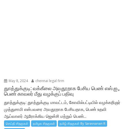
May 8, 2024
chennai legal firm
துாத்துக்குடி: வக்கீலை அவதூறாக பேசிய பெண் எஸ்.ஐ.,
பெண் காவலர் மீது வழக்குப் பதிவு
துாத்துக்குடி: துாத்துக்குடி மாவட்டம், கோவில்பட்டியில் வழக்கறிஞர்
முத்துசாமி என்பவரை அவதூறாக பேசியதாக, பெண் உதவி
ஆய்வாளர் ஆரோக்கிய ஜென்சி மற்றும் பெண்...
செய்தி சிறகுகள்
தமிழக சிறகுகள்
தமிழ் சிறகுகள் By Saravvanan R