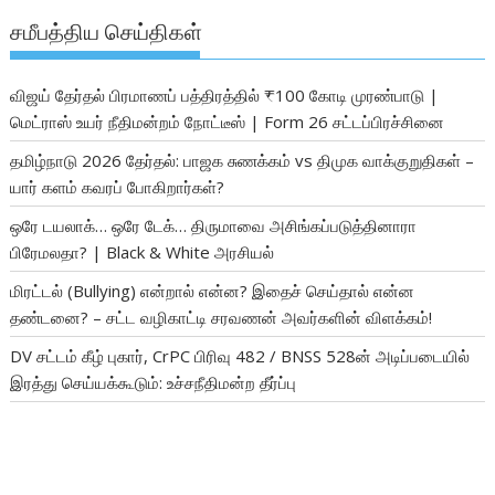
சமீபத்திய செய்திகள்
விஜய் தேர்தல் பிரமாணப் பத்திரத்தில் ₹100 கோடி முரண்பாடு |
மெட்ராஸ் உயர் நீதிமன்றம் நோட்டீஸ் | Form 26 சட்டப்பிரச்சினை
தமிழ்நாடு 2026 தேர்தல்: பாஜக சுணக்கம் vs திமுக வாக்குறுதிகள் –
யார் களம் கவரப் போகிறார்கள்?
ஒரே டயலாக்… ஒரே டேக்… திருமாவை அசிங்கப்படுத்தினாரா
பிரேமலதா? | Black & White அரசியல்
மிரட்டல் (Bullying) என்றால் என்ன? இதைச் செய்தால் என்ன
தண்டனை? – சட்ட வழிகாட்டி சரவணன் அவர்களின் விளக்கம்!
DV சட்டம் கீழ் புகார், CrPC பிரிவு 482 / BNSS 528ன் அடிப்படையில்
இரத்து செய்யக்கூடும்: உச்சநீதிமன்ற தீர்ப்பு