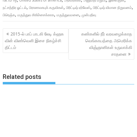
fat to fly
United States of america
அமெரிக்கா
அனுமதி மறுப்பு
இளைஞன்
,
,
,
,
நட்சத்திர ஓட்டல்
பிராணவாயுக் கருவிகள்
பிரிட்டிஷ் ஏர்வேஸ்
பிரிட்டிஷ் விமான நிறுவனம்
,
,
,
பிரெஞ்சு
மருத்துவ சிகிச்சைக்காக
மருத்துவமனை
முன்பதிவு
Post
2015-ல் பாப் பாடகி லேடி க்ஹக
கண்களில் நீர் வரவழைக்காத
navigation
வின் விண்வெளி இசை நிகழ்ச்சி
வெங்காயத்தை அமெரிக்க
திட்டம்
விஞ்ஞானிகள் உருவாக்கி
சாதனை
Related posts