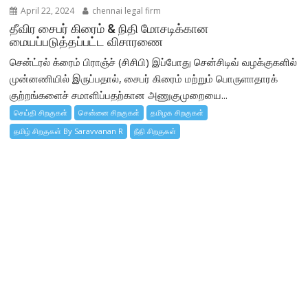
April 22, 2024
chennai legal firm
தீவிர சைபர் கிரைம் & நிதி மோசடிக்கான
மையப்படுத்தப்பட்ட விசாரணை
சென்ட்ரல் க்ரைம் பிராஞ்ச் (சிசிபி) இப்போது சென்சிடிவ் வழக்குகளில்
முன்னணியில் இருப்பதால், சைபர் கிரைம் மற்றும் பொருளாதாரக்
குற்றங்களைச் சமாளிப்பதற்கான அணுகுமுறையை...
செய்தி சிறகுகள்
சென்னை சிறகுகள்
தமிழக சிறகுகள்
தமிழ் சிறகுகள் By Saravvanan R
நீதி சிறகுகள்