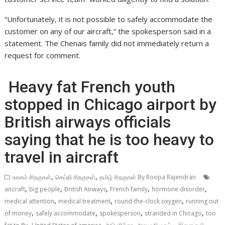
“Unfortunately, it is not possible to safely accommodate the
customer on any of our aircraft,” the spokesperson said in a
statement. The Chenais family did not immediately return a
request for comment.
Heavy fat French youth
stopped in Chicago airport by
British airways officials
saying that he is too heavy to
travel in aircraft
,
,
உலகம் சிறகுகள்
செய்தி சிறகுகள்
தமிழ் சிறகுகள் By Roopa Rajendran
,
,
,
,
,
aircraft
big people
British Airways
French family
hormone disorder
,
,
,
medical attention
medical treatment
round-the-clock oxygen
running out
,
,
,
,
of money
safely accommodate
spokesperson
stranded in Chicago
too
,
,
,
,
,