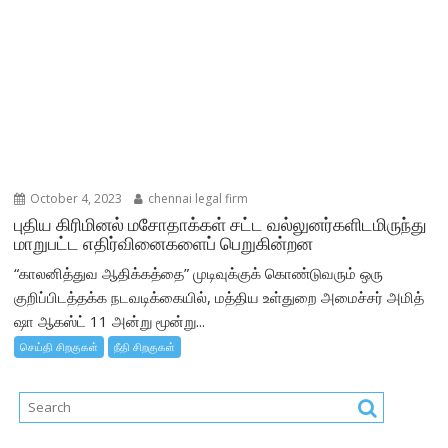
October 4, 2023
chennai legal firm
புதிய கிரிமினல் மசோதாக்கள் சட்ட வல்லுனர்களிடமிருந்து
மாறுபட்ட எதிர்வினைகளைப் பெறுகின்றன
“காலனித்துவ ஆதிக்கத்தை” முடிவுக்குக் கொண்டுவரும் ஒரு
குறிப்பிடத்தக்க நடவடிக்கையில், மத்திய உள்துறை அமைச்சர் அமித்
ஷா ஆகஸ்ட் 11 அன்று மூன்று...
செய்தி சிறகுகள்
நீதி சிறகுகள்