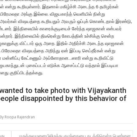
் என்று கூறியுள்ளார். இதனால் மகிழ்ச்சி அடைந்த 6 தமிழர்கள்
ு பிரேமலதா அங்கு இல்லை. விஜயகாந்த் வெளியில் நின்று
்ற அவர்கள் விஷயத்தை கூறியதும் அவரும் ஒப்புக் கொண்டதால் இரண்டு,
டனர். இந்நிலையில் காரைக்குடியைச் சேர்ந்த ஷாஜகான் என்பவர்
ன்றார். இந்நிலையில் திடீரென்று கோபத்தின் உச்சிக்கு சென்ற
கானுக்கு விட்டார் ஒரு அறை. இதில் அதிர்ச்சி அடைந்த ஷாஜகான்
த பிரேமலதா விஷயத்தை அறிந்து ஏன் இப்படி செய்தீர்கள் என்று
ோ மன்னிப்பு கேட்கணும் அவ்ளோதான…ஸாரி என்று கூறிவிட்டு
ிஜயகாந்துடன் புகைப்படம் எடுக்க ஆசைப்பட்டு வந்தால் இப்படியா
து குறிப்பிடத்தக்கது.
 wanted to take photo with Vijayakanth
people disappointed by this behavior of
் By Roopa Rajendran
யது
மருத்துவமனையிலிருந்து குழந்தையை கடத்திசென்ற பெண்னை