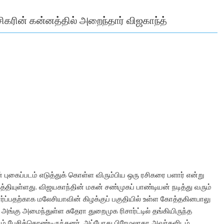
சிகரின் கன்னத்தில் அறைந்தார் விஜகாந்த்
ுகைப்படம் எடுத்துக் கொள்ள விரும்பிய ஒரு ரசிகரை பளார் என்று
த்தியுள்ளது. விஜயகாந்தின் மகன் சண்முகப் பாண்டியன் நடித்து வரும்
் பார்ப்பதற்காக மலேசியாவின் கிழக்குப் பகுதியில் உள்ள கோத்தகினபாலு
. அங்கு அமைந்துள்ள சுதேரா துறைமுக ரிசார்ட்டில் தங்கியிருந்த
டம் பேசிக்கொண்டிருந்தனர். அப்போது பிரேமலாதா அவர்களிடம்