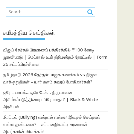
சமீபத்திய செய்திகள்
விஜய் தேர்தல் பிரமாணப் பத்திரத்தில் ₹100 கோடி
முரண்பாடு | மெட்ராஸ் உயர் நீதிமன்றம் நோட்டீஸ் | Form
26 சட்டப்பிரச்சினை
தமிழ்நாடு 2026 தேர்தல்: பாஜக சுணக்கம் vs திமுக
வாக்குறுதிகள் – யார் களம் கவரப் போகிறார்கள்?
ஒரே டயலாக்… ஒரே டேக்… திருமாவை
அசிங்கப்படுத்தினாரா பிரேமலதா? | Black & White
அரசியல்
மிரட்டல் (Bullying) என்றால் என்ன? இதைச் செய்தால்
என்ன தண்டனை? – சட்ட வழிகாட்டி சரவணன்
அவர்களின் விளக்கம்!