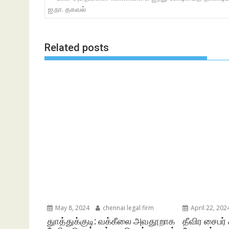
navigation
ஐ.நா. தகவல்
Related posts
May 8, 2024
chennai legal firm
April 22, 202
துாத்துக்குடி: வக்கீலை அவதூறாக
தீவிர சைபர் 