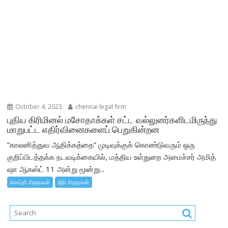
October 4, 2023
chennai legal firm
புதிய கிரிமினல் மசோதாக்கள் சட்ட வல்லுனர்களிடமிருந்து
மாறுபட்ட எதிர்வினைகளைப் பெறுகின்றன
“காலனித்துவ ஆதிக்கத்தை” முடிவுக்குக் கொண்டுவரும் ஒரு
குறிப்பிடத்தக்க நடவடிக்கையில், மத்திய உள்துறை அமைச்சர் அமித்
ஷா ஆகஸ்ட் 11 அன்று மூன்று...
செய்தி சிறகுகள்
நீதி சிறகுகள்