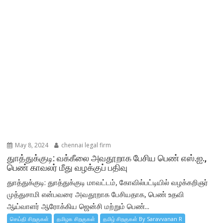
May 8, 2024
chennai legal firm
துாத்துக்குடி: வக்கீலை அவதூறாக பேசிய பெண் எஸ்.ஐ.,
பெண் காவலர் மீது வழக்குப் பதிவு
துாத்துக்குடி: துாத்துக்குடி மாவட்டம், கோவில்பட்டியில் வழக்கறிஞர்
முத்துசாமி என்பவரை அவதூறாக பேசியதாக, பெண் உதவி
ஆய்வாளர் ஆரோக்கிய ஜென்சி மற்றும் பெண்...
செய்தி சிறகுகள்
தமிழக சிறகுகள்
தமிழ் சிறகுகள் By Saravvanan R