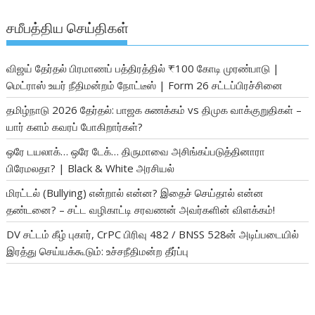
சமீபத்திய செய்திகள்
விஜய் தேர்தல் பிரமாணப் பத்திரத்தில் ₹100 கோடி முரண்பாடு |
மெட்ராஸ் உயர் நீதிமன்றம் நோட்டீஸ் | Form 26 சட்டப்பிரச்சினை
தமிழ்நாடு 2026 தேர்தல்: பாஜக சுணக்கம் vs திமுக வாக்குறுதிகள் –
யார் களம் கவரப் போகிறார்கள்?
ஒரே டயலாக்… ஒரே டேக்… திருமாவை அசிங்கப்படுத்தினாரா
பிரேமலதா? | Black & White அரசியல்
மிரட்டல் (Bullying) என்றால் என்ன? இதைச் செய்தால் என்ன
தண்டனை? – சட்ட வழிகாட்டி சரவணன் அவர்களின் விளக்கம்!
DV சட்டம் கீழ் புகார், CrPC பிரிவு 482 / BNSS 528ன் அடிப்படையில்
இரத்து செய்யக்கூடும்: உச்சநீதிமன்ற தீர்ப்பு