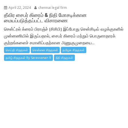
April 22, 2024
chennai legal firm
தீவிர சைபர் கிரைம் & நிதி மோசடிக்கான
மையப்படுத்தப்பட்ட விசாரணை
சென்ட்ரல் க்ரைம் பிராஞ்ச் (சிசிபி) இப்போது சென்சிடிவ் வழக்குகளில்
முன்னணியில் இருப்பதால், சைபர் கிரைம் மற்றும் பொருளாதாரக்
குற்றங்களைச் சமாளிப்பதற்கான அணுகுமுறையை...
செய்தி சிறகுகள்
சென்னை சிறகுகள்
தமிழக சிறகுகள்
தமிழ் சிறகுகள் By Saravvanan R
நீதி சிறகுகள்