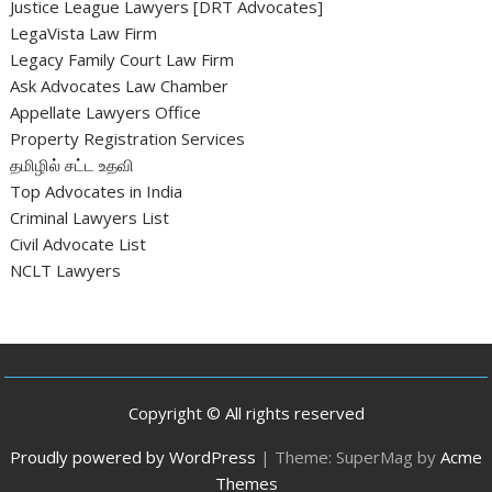
Justice League Lawyers [DRT Advocates]
LegaVista Law Firm
Legacy Family Court Law Firm
Ask Advocates Law Chamber
Appellate Lawyers Office
Property Registration Services
தமிழில் சட்ட உதவி
Top Advocates in India
Criminal Lawyers List
Civil Advocate List
NCLT Lawyers
Copyright © All rights reserved
Proudly powered by WordPress
|
Theme: SuperMag by
Acme
Themes