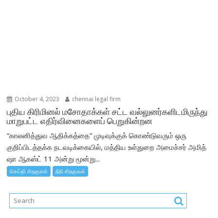
October 4, 2023
chennai legal firm
புதிய கிரிமினல் மசோதாக்கள் சட்ட வல்லுனர்களிடமிருந்து
மாறுபட்ட எதிர்வினைகளைப் பெறுகின்றன
“காலனித்துவ ஆதிக்கத்தை” முடிவுக்குக் கொண்டுவரும் ஒரு
குறிப்பிடத்தக்க நடவடிக்கையில், மத்திய உள்துறை அமைச்சர் அமித்
ஷா ஆகஸ்ட் 11 அன்று மூன்று...
செய்தி சிறகுகள்
நீதி சிறகுகள்