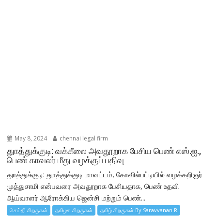
May 8, 2024
chennai legal firm
துாத்துக்குடி: வக்கீலை அவதூறாக பேசிய பெண் எஸ்.ஐ.,
பெண் காவலர் மீது வழக்குப் பதிவு
துாத்துக்குடி: துாத்துக்குடி மாவட்டம், கோவில்பட்டியில் வழக்கறிஞர்
முத்துசாமி என்பவரை அவதூறாக பேசியதாக, பெண் உதவி
ஆய்வாளர் ஆரோக்கிய ஜென்சி மற்றும் பெண்...
செய்தி சிறகுகள்
தமிழக சிறகுகள்
தமிழ் சிறகுகள் By Saravvanan R