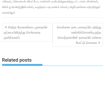
,
,
,
,
பகிரவும்
ப்ரொஃபைல் ஃபோட்டோ
மகள்கள் பயன்படுத்துவதற்கு
மட்டமான பக்கங்கள்
,
,
லிங்க் ஐ மெசேஜ் இன்பாக்ஸ்
வருத்தப்படாத வாலிபர் சங்கம்
விழிப்புணர்வை ஏற்படுத்தும்
வகையிலும்
Post
சிறந்த மேலாண்மை முறையில்
சென்னை நடைபாதையில் படுத்து
navigation
குப்பையிலிருந்து செல்வதை
உறங்கிக்கொண்டிருந்த
குவிக்கலாம்
கொத்தனாரின் தலையில் கல்லை
போட்டு கொலை
Related posts