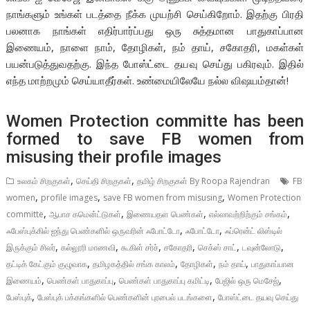
நாங்களும் உங்கள் படத்தை நீக்க முயற்சி செய்கிறோம். இதற்கு பிரதி
பலனாக நாங்கள் எதிர்பார்ப்பது ஒரு சுத்தமான பாதுகாப்பான
இணையம், நாளை நாம், தோழிகள், நம் தாய், சகோதரி, மகள்கள்
பயன்படுத்துவதற்கு. இந்த போஸ்ட்டை தயவு செய்து பகிரவும். இதில்
எந்த மாற்றமும் செய்யாதீர்கள். உண்மையிலேயே நல்ல விஷயம்தான்!
Women Protection committe has been
formed to save FB women from
misusing their profile images
,
,
உலகம் சிறகுகள்
செய்தி சிறகுகள்
தமிழ் சிறகுகள் By Roopa Rajendran
FB
,
,
,
women
profile images
save FB women from misusing
Women Protection
,
,
,
,
committe
ஆபாச கமென்ட்டுகள்
இணையதள பெண்கள்
எல்லாவற்றிற்கும் சங்கம்
,
,
ஃபேஸ்புக்கில் ஐந்து பெண்களில் ஒருவரின் ஃபோட்டோ
ஃபோட்டோ
ஃப்ரென்ட் லிஸ்டில்
,
,
,
,
,
,
இருக்கும் சிலர்
கல்லூரி மாணவி
கூகிள் சர்ச்
சகோதரி
செக்ஸ் சாட்
டவுன்லோடு
,
,
,
,
தட்டிக் கேட்கும் குழுவாக
தமிழகத்தில் சங்க காலம்
தோழிகள்
நம் தாய்
பாதுகாப்பான
,
,
,
,
இணையம்
பெண்கள் பாதுகாப்பு
பெண்கள் பாதுகாப்பு கமிட்டி
பேஜில் ஒரு மெசேஜ்
,
,
பேஸ்புக்
பேஸ்புக் பக்கங்களில் பெண்களின் புரபைல் படங்களை
போஸ்ட்டை தயவு செய்து