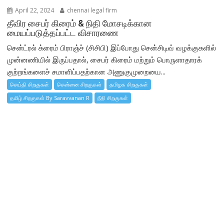
April 22, 2024
chennai legal firm
தீவிர சைபர் கிரைம் & நிதி மோசடிக்கான
மையப்படுத்தப்பட்ட விசாரணை
சென்ட்ரல் க்ரைம் பிராஞ்ச் (சிசிபி) இப்போது சென்சிடிவ் வழக்குகளில்
முன்னணியில் இருப்பதால், சைபர் கிரைம் மற்றும் பொருளாதாரக்
குற்றங்களைச் சமாளிப்பதற்கான அணுகுமுறையை...
செய்தி சிறகுகள்
சென்னை சிறகுகள்
தமிழக சிறகுகள்
தமிழ் சிறகுகள் By Saravvanan R
நீதி சிறகுகள்