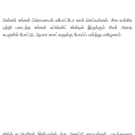
பின்னர் உங்கள் ப்ரொஃபைல் ஃபோட்டோ லாக் செய்யுங்கள்.. சில வக்கிர
புத்தி படைத்த உங்கள் ஃப்ரென்ட் லிஸ்டில் இருக்கும் சிலர் அதை
கூகுளில் போட்டு, ஆபாச சைட்களுக்கு போய்ப் பார்த்து மகிழலாம்.
லிங்க் ஐ மெசேஜ் இன்பாக்ஸ் க்கு அனுப்பி வையுங்கள். முடிந்தவரை