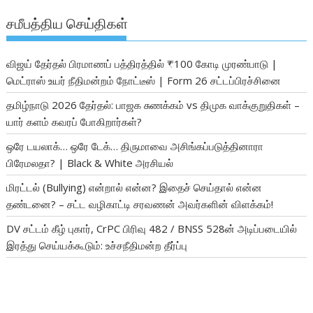
சமீபத்திய செய்திகள்
விஜய் தேர்தல் பிரமாணப் பத்திரத்தில் ₹100 கோடி முரண்பாடு |
மெட்ராஸ் உயர் நீதிமன்றம் நோட்டீஸ் | Form 26 சட்டப்பிரச்சினை
தமிழ்நாடு 2026 தேர்தல்: பாஜக சுணக்கம் vs திமுக வாக்குறுதிகள் –
யார் களம் கவரப் போகிறார்கள்?
ஒரே டயலாக்… ஒரே டேக்… திருமாவை அசிங்கப்படுத்தினாரா
பிரேமலதா? | Black & White அரசியல்
மிரட்டல் (Bullying) என்றால் என்ன? இதைச் செய்தால் என்ன
தண்டனை? – சட்ட வழிகாட்டி சரவணன் அவர்களின் விளக்கம்!
DV சட்டம் கீழ் புகார், CrPC பிரிவு 482 / BNSS 528ன் அடிப்படையில்
இரத்து செய்யக்கூடும்: உச்சநீதிமன்ற தீர்ப்பு