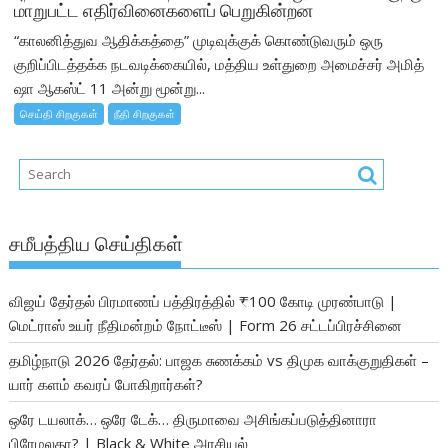
மாறுபட்ட எதிர்வினைகளைப் பெறுகின்றன
“காலனித்துவ ஆதிக்கத்தை” முடிவுக்குக் கொண்டுவரும் ஒரு
குறிப்பிடத்தக்க நடவடிக்கையில், மத்திய உள்துறை அமைச்சர் அமித்
ஷா ஆகஸ்ட் 11 அன்று மூன்று...
செய்தி சிறகுகள்
நீதி சிறகுகள்
சமீபத்திய செய்திகள்
விஜய் தேர்தல் பிரமாணப் பத்திரத்தில் ₹100 கோடி முரண்பாடு |
மெட்ராஸ் உயர் நீதிமன்றம் நோட்டீஸ் | Form 26 சட்டப்பிரச்சினை
தமிழ்நாடு 2026 தேர்தல்: பாஜக சுணக்கம் vs திமுக வாக்குறுதிகள் –
யார் களம் கவரப் போகிறார்கள்?
ஒரே டயலாக்… ஒரே டேக்… திருமாவை அசிங்கப்படுத்தினாரா
பிரேமலதா? | Black & White அரசியல்