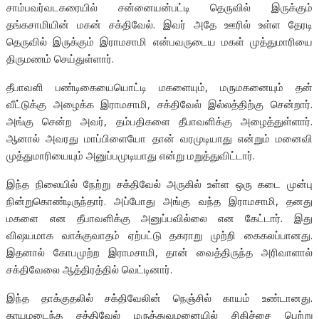
சாம்பவர்வடகரையில் சன்னையன்பட்டி தெருவில் இருக்கும்
தங்கசாமியின் மகன் சக்திவேல். இவர் அதே ஊரில் உள்ள தேரடி
தெருவில் இருக்கும் இராமசாமி என்பவருடைய மகள் முத்துமாரியை
திருமணம் செய்துள்ளார்.
தீபாவளி பண்டிகையையொட்டி மகளையும், மருமகனையும் தன்
வீட்டுக்கு அழைக்க இராமசாமி, சக்திவேல் இல்லத்திற்கு சென்றார்.
அங்கு சென்ற அவர், தம்பதிகளை தீபாவளிக்கு அழைத்துள்ளார்.
ஆனால் அவரது மாப்பிளையோ தான் வரமுடியாது என்றும் மனைவி
முத்துமாரியையும் அனுப்பமுடியாது என்று மறுத்துவிட்டார்.
இந்த நிலையில் நேற்று சக்திவேல் அருகில் உள்ள ஒரு கடை முன்பு
நின்றுகொண்டிருந்தார். அப்போது அங்கு வந்த இராமசாமி, தனது
மகளை என தீபாவளிக்கு அனுப்பவில்லை என கேட்டார். இது
விஷயமாக வாக்குவாதம் ஏற்பட்டு தகராறு முற்றி கைகலப்பானது.
இதனால் கோபமுற்ற இராமசாமி, தான் வைத்திருந்த அரிவாளால்
சக்திவேலை ஆத்திரத்தில் வெட்டினார்.
இந்த தாக்குதலில் சக்திவேலின் நெஞ்சில் காயம் உண்டானது.
காயமடைந்த சத்திவேல் மருத்துவமனையில் சிகிச்சை பெற்று