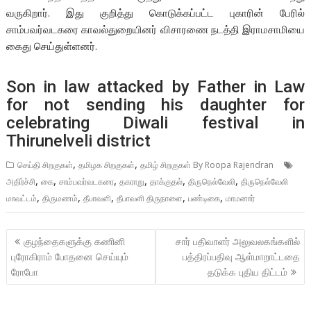
வருகிறார். இது குறித்து கொடுக்கப்பட்ட புகாரின் பேரில்
சாம்பவர்வடகரை காவல்துறையினர் விசாரணை நடத்தி இராமசாமியை
கைது செய்துள்ளனர்.
Son in law attacked by Father in Law
for not sending his daughter for
celebrating Diwali festival in
Thirunelveli district
,
,
செய்தி சிறகுகள்
தமிழக சிறகுகள்
தமிழ் சிறகுகள் By Roopa Rajendran
,
,
,
,
,
,
அதிர்ச்சி
கை
சாம்பவர்வடகரை
தகராறு
தாக்குதல்
திருநெல்வேலி
திருநெல்வேலி
,
,
,
,
,
மாவட்டம்
திருமணம்
தீபாவளி
தீபாவளி திருநாளை
பண்டிகை
மாமனார்
Post
குழந்தைகளுக்கு கணினி
சார் பதிவாளர் அலுவலகங்களில்
navigation
புரோகிராம் போதனை செய்யும்
பத்திரப்பதிவு ஆள்மாறாட்டதை
ரோபோ
தடுக்க புதிய திட்டம்