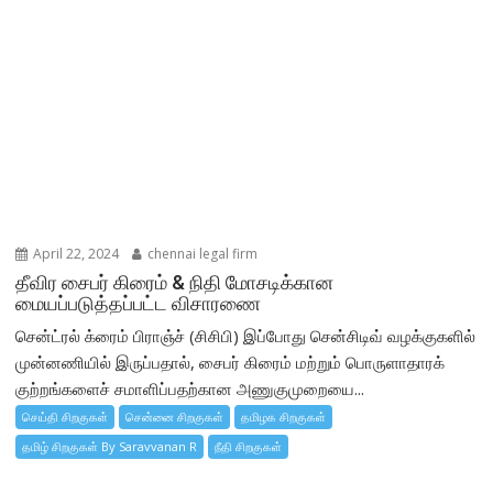
April 22, 2024
chennai legal firm
தீவிர சைபர் கிரைம் & நிதி மோசடிக்கான
மையப்படுத்தப்பட்ட விசாரணை
சென்ட்ரல் க்ரைம் பிராஞ்ச் (சிசிபி) இப்போது சென்சிடிவ் வழக்குகளில்
முன்னணியில் இருப்பதால், சைபர் கிரைம் மற்றும் பொருளாதாரக்
குற்றங்களைச் சமாளிப்பதற்கான அணுகுமுறையை...
செய்தி சிறகுகள்
சென்னை சிறகுகள்
தமிழக சிறகுகள்
தமிழ் சிறகுகள் By Saravvanan R
நீதி சிறகுகள்