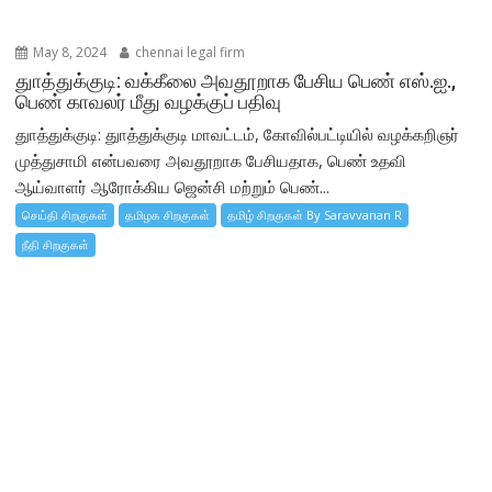
May 8, 2024
chennai legal firm
துாத்துக்குடி: வக்கீலை அவதூறாக பேசிய பெண் எஸ்.ஐ.,
பெண் காவலர் மீது வழக்குப் பதிவு
துாத்துக்குடி: துாத்துக்குடி மாவட்டம், கோவில்பட்டியில் வழக்கறிஞர்
முத்துசாமி என்பவரை அவதூறாக பேசியதாக, பெண் உதவி
ஆய்வாளர் ஆரோக்கிய ஜென்சி மற்றும் பெண்...
செய்தி சிறகுகள்
தமிழக சிறகுகள்
தமிழ் சிறகுகள் By Saravvanan R
நீதி சிறகுகள்