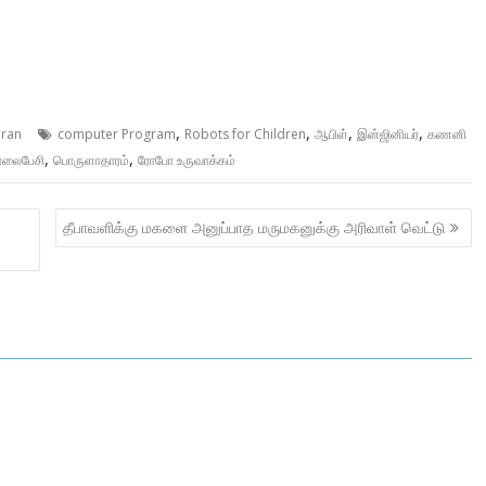
,
,
,
,
dran
computer Program
Robots for Children
ஆபிள்
இன்ஜினியர்
கணனி
,
,
லைபேசி
பொருளாதாரம்
ரோபோ உருவாக்கம்
தீபாவளிக்கு மகளை அனுப்பாத மருமகனுக்கு அரிவாள் வெட்டு