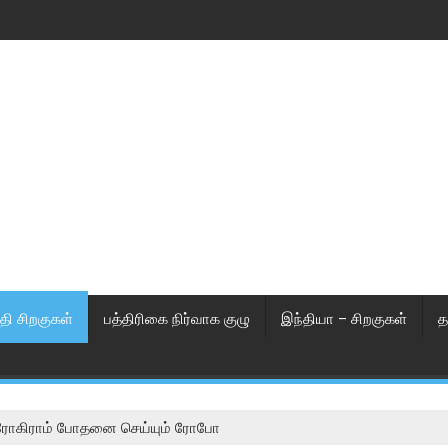
தி சிறகுகள்
பத்திரிகை நிர்வாக குழு
இந்தியா – சிறகுகள்
த
ுரோகிராம் போதனை செய்யும் ரோபோ