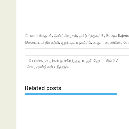
,
,
உலகம் சிறகுகள்
செய்தி சிறகுகள்
தமிழ் சிறகுகள் By Roopa Rajen
,
,
,
,
இணைய யுகத்தில் கல்வி
குழந்தைப் பருவத்தில்
கூகுள்
சைமன்ரெக்
தொ
Post
பயங்கரவாதிகள் தங்கியிருந்த ராஞ்சி ஹோட்டலில் 27
navigation
வெடிகுண்டுகள் பறிமுதல்
Related posts