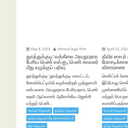
May 8, 2024
chennai legal firm
April 22, 202
துாத்துக்குடி: வக்கீலை அவதூறாக
தீவிர சைபர் 
பேசிய பெண் எஸ்.ஐ., பெண் காவலர்
மோசடிக்கான
மீது வழக்குப் பதிவு
விசாரணை
துாத்துக்குடி: துாத்துக்குடி மாவட்டம்,
சென்ட்ரல் க்ரைம
கோவில்பட்டியில் வழக்கறிஞர் முத்துசாமி
இப்போது சென்
என்பவரை அவதூறாக பேசியதாக, பெண்
முன்னணியில் இ
உதவி ஆய்வாளர் ஆரோக்கிய ஜென்சி
மற்றும் பொரு
மற்றும் பெண்...
சமாளிப்பதற்
செய்தி சிறகுகள்
தமிழக சிறகுகள்
செய்தி சிறகுகள்
தமிழ் சிறகுகள் By Saravvanan R
தமிழக சிறகுகள்
நீதி சிறகுகள்
தமிழ் சிறகுகள் B