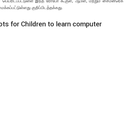
-i’ பெயரிடப்பட்டுள்ள இந்த ரோபோ கூகுள், ஆபிள், மற்றும் சைமன்ரெக்
கப்பட்டுள்ளது குறிப்பிடத்தக்கது.
ts for Children to learn computer