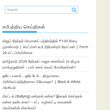
சமீபத்திய செய்திகள்
விஜய் தேர்தல் பிரமாணப் பத்திரத்தில் ₹100 கோடி
முரண்பாடு | மெட்ராஸ் உயர் நீதிமன்றம் நோட்டீஸ் | Form
26 சட்டப்பிரச்சினை
தமிழ்நாடு 2026 தேர்தல்: பாஜக சுணக்கம் vs திமுக
வாக்குறுதிகள் – யார் களம் கவரப் போகிறார்கள்?
ஒரே டயலாக்… ஒரே டேக்… திருமாவை
அசிங்கப்படுத்தினாரா பிரேமலதா? | Black & White
அரசியல்
மிரட்டல் (Bullying) என்றால் என்ன? இதைச் செய்தால்
என்ன தண்டனை? – சட்ட வழிகாட்டி சரவணன்
அவர்களின் விளக்கம்!