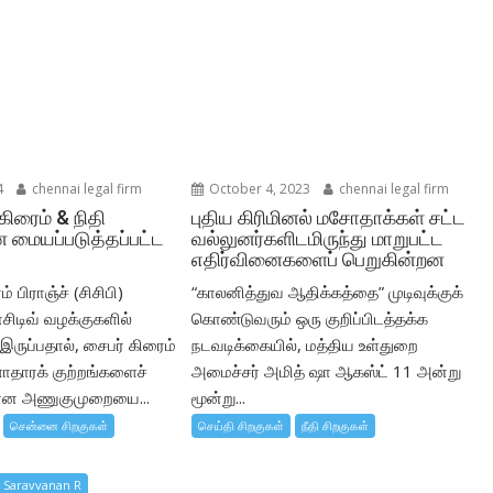
4
chennai legal firm
October 4, 2023
chennai legal firm
கிரைம் & நிதி
புதிய கிரிமினல் மசோதாக்கள் சட்ட
 மையப்படுத்தப்பட்ட
வல்லுனர்களிடமிருந்து மாறுபட்ட
எதிர்வினைகளைப் பெறுகின்றன
் பிராஞ்ச் (சிசிபி)
“காலனித்துவ ஆதிக்கத்தை” முடிவுக்குக்
சிடிவ் வழக்குகளில்
கொண்டுவரும் ஒரு குறிப்பிடத்தக்க
ருப்பதால், சைபர் கிரைம்
நடவடிக்கையில், மத்திய உள்துறை
ளாதாரக் குற்றங்களைச்
அமைச்சர் அமித் ஷா ஆகஸ்ட் 11 அன்று
கான அணுகுமுறையை...
மூன்று...
சென்னை சிறகுகள்
செய்தி சிறகுகள்
நீதி சிறகுகள்
y Saravvanan R