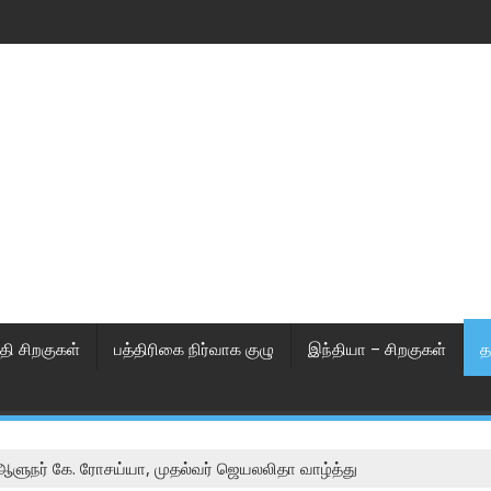
தி சிறகுகள்
பத்திரிகை நிர்வாக குழு
இந்தியா – சிறகுகள்
த
 ஆளுநர் கே. ரோசய்யா, முதல்வர் ஜெயலலிதா வாழ்த்து