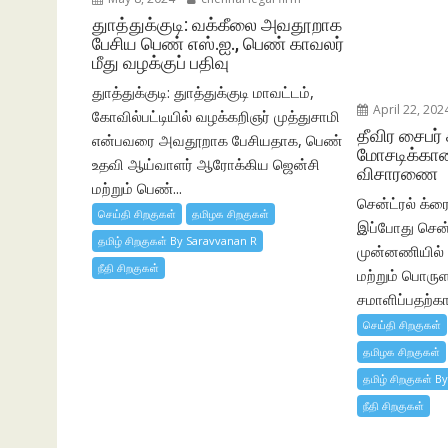
துாத்துக்குடி: வக்கீலை அவதூறாக
பேசிய பெண் எஸ்.ஐ., பெண் காவலர்
மீது வழக்குப் பதிவு
துாத்துக்குடி: துாத்துக்குடி மாவட்டம்,
April 22, 202
கோவில்பட்டியில் வழக்கறிஞர் முத்துசாமி
தீவிர சைபர் 
என்பவரை அவதூறாக பேசியதாக, பெண்
மோசடிக்கான
உதவி ஆய்வாளர் ஆரோக்கிய ஜென்சி
விசாரணை
மற்றும் பெண்...
சென்ட்ரல் க்ரைம
செய்தி சிறகுகள்
தமிழக சிறகுகள்
இப்போது சென்
தமிழ் சிறகுகள் By Saravvanan R
முன்னணியில் இ
நீதி சிறகுகள்
மற்றும் பொரு
சமாளிப்பதற்
செய்தி சிறகுகள்
தமிழக சிறகுகள்
தமிழ் சிறகுகள் B
நீதி சிறகுகள்