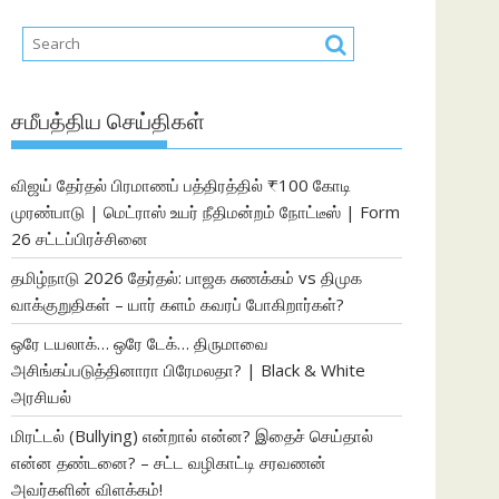
சமீபத்திய செய்திகள்
விஜய் தேர்தல் பிரமாணப் பத்திரத்தில் ₹100 கோடி
முரண்பாடு | மெட்ராஸ் உயர் நீதிமன்றம் நோட்டீஸ் | Form
26 சட்டப்பிரச்சினை
தமிழ்நாடு 2026 தேர்தல்: பாஜக சுணக்கம் vs திமுக
வாக்குறுதிகள் – யார் களம் கவரப் போகிறார்கள்?
ஒரே டயலாக்… ஒரே டேக்… திருமாவை
அசிங்கப்படுத்தினாரா பிரேமலதா? | Black & White
அரசியல்
மிரட்டல் (Bullying) என்றால் என்ன? இதைச் செய்தால்
என்ன தண்டனை? – சட்ட வழிகாட்டி சரவணன்
அவர்களின் விளக்கம்!