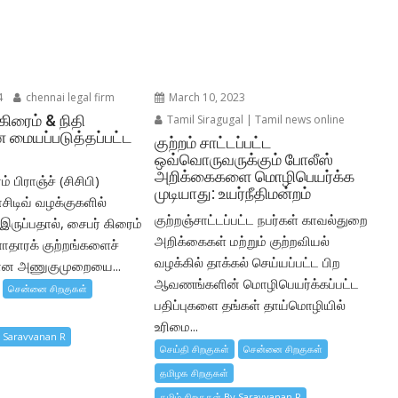
4
chennai legal firm
March 10, 2023
கிரைம் & நிதி
Tamil Siragugal | Tamil news online
 மையப்படுத்தப்பட்ட
குற்றம் சாட்டப்பட்ட
ஒவ்வொருவருக்கும் போலீஸ்
அறிக்கைகளை மொழிபெயர்க்க
் பிராஞ்ச் (சிசிபி)
முடியாது: உயர்நீதிமன்றம்
சிடிவ் வழக்குகளில்
குற்றஞ்சாட்டப்பட்ட நபர்கள் காவல்துறை
ருப்பதால், சைபர் கிரைம்
அறிக்கைகள் மற்றும் குற்றவியல்
ளாதாரக் குற்றங்களைச்
வழக்கில் தாக்கல் செய்யப்பட்ட பிற
கான அணுகுமுறையை...
ஆவணங்களின் மொழிபெயர்க்கப்பட்ட
சென்னை சிறகுகள்
பதிப்புகளை தங்கள் தாய்மொழியில்
உரிமை...
y Saravvanan R
செய்தி சிறகுகள்
சென்னை சிறகுகள்
தமிழக சிறகுகள்
தமிழ் சிறகுகள் By Saravvanan R