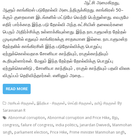
ஆட்சி அமைகிறது,
ஆளும் காங்கிரஸ் படுதோல்வி அடைந்திருக்கிறது. காங்கிரஸ் 50–
க்கும் குறைவான இடங்களில் மட்டுமே வெற்றி பெற்றுள்ளது. எவருமே
எதிர் பார்க்காத இந்த படு தோல்வி அந்த கட்சியின் தலைவர்களை
பெரும் அதிர்ச்சிக்கு உள்ளாக்கியுள்ளது. இந்த நாடாளுமன்ற தேர்தல்
முடிவுகளில் எதுவும் காங்கிரசுக்கு சாதகமான இல்லை. நாடாளுமன்ற
தேர்தலில் காங்கிரசின் இந்த படுதோல்விக்கு பொறுப்பு
ஏற்றுக்கொள்வதாக சோனியா காந்தியும், ராகுல்காந்தியும்
கூறியுள்ளார்கள். மேலும் இந்த தேர்தல் தோல்விக்கு பொறுப்பு
ஏற்றுக்கொண்டு , சோனியா காந்தியும் , ராகுல் காந்தியும் பதவி விலக
விருப்பம் தெரிவித்தார்கள். எனினும் அதை…
READ MORE
,
,
,
அரசியல் சிறகுகள்
இந்தியா - சிறகுகள்
செய்தி சிறகுகள்
தமிழ் சிறகுகள் By
Saravvanan R
,
,
,
Abnormal corruption
Abnormal corruption and Price Hike
Bjp
,
,
,
,
congress
failure of congress
india politics
Janardan Dwivedi
Manmohan
,
,
,
,
singh
parliament election
Price Hike
Prime minister Manmohan singh