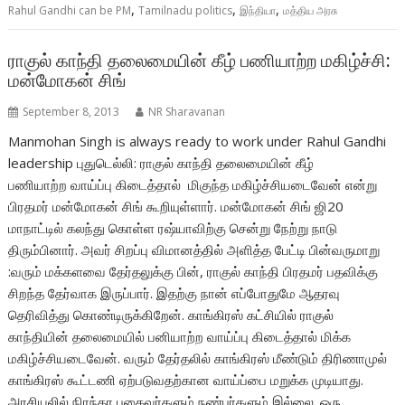
,
,
,
Rahul Gandhi can be PM
Tamilnadu politics
இந்தியா
மத்திய அரசு
ராகுல் காந்தி தலைமையின் கீழ் பணியாற்ற மகிழ்ச்சி:
மன்மோகன் சிங்
September 8, 2013
NR Sharavanan
Manmohan Singh is always ready to work under Rahul Gandhi
leadership புதுடெல்லி: ராகுல் காந்தி தலைமையின் கீழ்
பணியாற்ற வாய்ப்பு கிடைத்தால் மிகுந்த மகிழ்ச்சியடைவேன் என்று
பிரதமர் மன்மோகன் சிங் கூறியுள்ளார். மன்மோகன் சிங் ஜி20
மாநாட்டில் கலந்து கொள்ள ரஷ்யாவிற்கு சென்று நேற்று நாடு
திரும்பினார். அவர் சிறப்பு விமானத்தில் அளித்த பேட்டி பின்வருமாறு
:வரும் மக்களவை தேர்தலுக்கு பின், ராகுல் காந்தி பிரதமர் பதவிக்கு
சிறந்த தேர்வாக இருப்பார். இதற்கு நான் எப்போதுமே ஆதரவு
தெரிவித்து கொண்டிருக்கிறேன். காங்கிரஸ் கட்சியில் ராகுல்
காந்தியின் தலைமையில் பனியாற்ற வாய்ப்பு கிடைத்தால் மிக்க
மகிழ்ச்சியடைவேன். வரும் தேர்தலில் காங்கிரஸ் மீண்டும் திரிணாமுல்
காங்கிரஸ் கூட்டணி ஏற்படுவதற்கான வாய்ப்பை மறுக்க முடியாது.
அரசியலில் நிரந்தர பகைவர்களும் நண்பர்களும் இல்லை. ஒரு