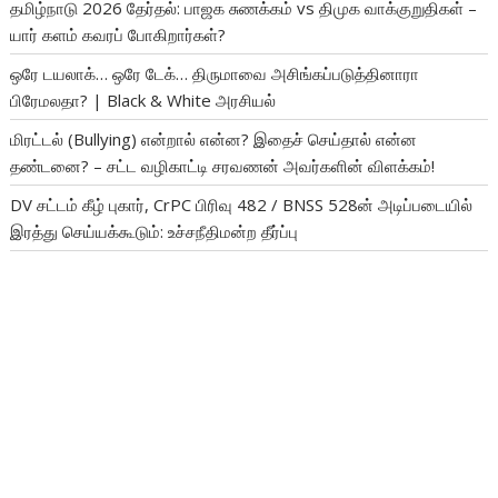
தமிழ்நாடு 2026 தேர்தல்: பாஜக சுணக்கம் vs திமுக வாக்குறுதிகள் –
யார் களம் கவரப் போகிறார்கள்?
ஒரே டயலாக்… ஒரே டேக்… திருமாவை அசிங்கப்படுத்தினாரா
பிரேமலதா? | Black & White அரசியல்
மிரட்டல் (Bullying) என்றால் என்ன? இதைச் செய்தால் என்ன
தண்டனை? – சட்ட வழிகாட்டி சரவணன் அவர்களின் விளக்கம்!
DV சட்டம் கீழ் புகார், CrPC பிரிவு 482 / BNSS 528ன் அடிப்படையில்
இரத்து செய்யக்கூடும்: உச்சநீதிமன்ற தீர்ப்பு