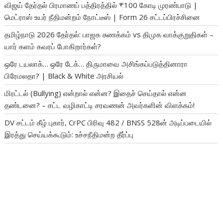
விஜய் தேர்தல் பிரமாணப் பத்திரத்தில் ₹100 கோடி முரண்பாடு |
மெட்ராஸ் உயர் நீதிமன்றம் நோட்டீஸ் | Form 26 சட்டப்பிரச்சினை
தமிழ்நாடு 2026 தேர்தல்: பாஜக சுணக்கம் vs திமுக வாக்குறுதிகள் –
யார் களம் கவரப் போகிறார்கள்?
ஒரே டயலாக்… ஒரே டேக்… திருமாவை அசிங்கப்படுத்தினாரா
பிரேமலதா? | Black & White அரசியல்
மிரட்டல் (Bullying) என்றால் என்ன? இதைச் செய்தால் என்ன
தண்டனை? – சட்ட வழிகாட்டி சரவணன் அவர்களின் விளக்கம்!
DV சட்டம் கீழ் புகார், CrPC பிரிவு 482 / BNSS 528ன் அடிப்படையில்
இரத்து செய்யக்கூடும்: உச்சநீதிமன்ற தீர்ப்பு