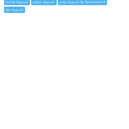
செய்தி சிறகுகள்
தமிழக சிறகுகள்
தமிழ் சிறகுகள் By Saravvanan R
நீதி சிறகுகள்