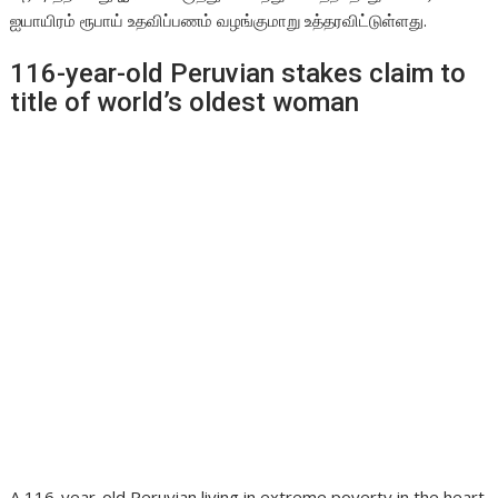
ஐயாயிரம் ரூபாய் உதவிப்பணம் வழங்குமாறு உத்தரவிட்டுள்ளது.
116-year-old Peruvian stakes claim to
title of world’s oldest woman
A 116-year-old Peruvian living in extreme poverty in the heart