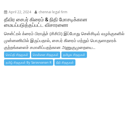
April 22, 2024
chennai legal firm
தீவிர சைபர் கிரைம் & நிதி மோசடிக்கான
மையப்படுத்தப்பட்ட விசாரணை
சென்ட்ரல் க்ரைம் பிராஞ்ச் (சிசிபி) இப்போது சென்சிடிவ் வழக்குகளில்
முன்னணியில் இருப்பதால், சைபர் கிரைம் மற்றும் பொருளாதாரக்
குற்றங்களைச் சமாளிப்பதற்கான அணுகுமுறையை...
செய்தி சிறகுகள்
சென்னை சிறகுகள்
தமிழக சிறகுகள்
தமிழ் சிறகுகள் By Saravvanan R
நீதி சிறகுகள்