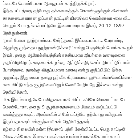
ட்டைபே மெண்டோசா ஆவலுடன் காத்திருக்கிறார்.
இந்த பட்டத்தை தற்போது தக்கவைத்துக் கொண்டிருக்கும் கின்னஸ்
சாதனையாளரான ஜப்பான் நாட்டின் மிசாவொ வொக்காவா-வை விட
வெறும் 3 மாதங்கள் மட்டுமே இளையவரான இவர், 20-12-1897
பிறந்துள்ளார்.
’நான் போன நூற்றாண்டை சேர்ந்தவள் இல்லையப்பா… பேராண்டி,
அதுக்கு முந்தைய நூற்றாண்டுக்காரி’ என்று பெருமிதம் பொங்க கூறும்
இவர், தனது ஆரோக்கியத்தின் ரகசியமாக இயற்கை உணவுகளை
குறிப்பிடுகிறார். உருளைக்கிழங்கு, ஆட்டுக்கறி, செம்மறியாட்டுப் பால்
போன்றவை தனக்கு விருப்பமான உணவு என்று குறிப்பிடும் இந்த
மூதாட்டி, இது வரை தனது பூர்வீக கிராமமான ஹுவான்காவெலிக்கா-
வை விட்டு எந்த சூழ்நிலையிலும் வெளியேறியதே இல்லை என்று
தெரிவித்தார்.
மிக இளம்வயதிலேயே விதவையாகி விட்ட ஃபிலோமெனா ட்டைபே
மெண்டோசா, தனது 9 குழந்தைகளையும் மிகவும் கஷ்டப்பட்டு
வளர்த்ததாகவும், அவர்களில் 3 பேர் மட்டுமே தற்போது உயிருடன்
இருப்பதாகவும் உள்ளூர்வாசிகள் தெரிவித்தனர்.
ஏழ்மை நிலையில் உள்ள இவரைப் பற்றி கேள்விப்பட்ட பெரு நாட்டின்
அரசு, தற்போது இலவச மருத்துவம் மற்றும் மாதந்தோறும் சுமார்