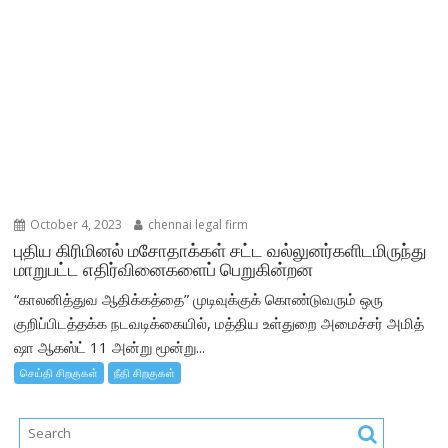
October 4, 2023
chennai legal firm
புதிய கிரிமினல் மசோதாக்கள் சட்ட வல்லுனர்களிடமிருந்து
மாறுபட்ட எதிர்வினைகளைப் பெறுகின்றன
“காலனித்துவ ஆதிக்கத்தை” முடிவுக்குக் கொண்டுவரும் ஒரு
குறிப்பிடத்தக்க நடவடிக்கையில், மத்திய உள்துறை அமைச்சர் அமித்
ஷா ஆகஸ்ட் 11 அன்று மூன்று...
செய்தி சிறகுகள்
நீதி சிறகுகள்