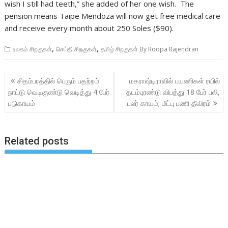
wish I still had teeth,” she added of her one wish. The
pension means Taipe Mendoza will now get free medical care
and receive every month about 250 Soles ($90).
,
,
உலகம் சிறகுகள்
செய்தி சிறகுகள்
தமிழ் சிறகுகள் By Roopa Rajendran
Post
சிதம்பரத்தில் பெரும் பதற்றம்
மகராஷ்டிராவில் பயணிகள் ரயில்
navigation
நாட்டு வெடிகுண்டு வெடித்து 4 பேர்
தடம்புரண்டு விபத்து 18 பேர் பலி,
படுகாயம்
பலர் காயம்; மீட்பு பணி தீவிரம்
Related posts