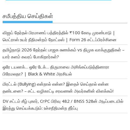
சமீபத்திய செய்திகள்
விஜய் தேர்தல் பிரமாணப் பத்திரத்தில் ₹100 கோடி முரண்பாடு |
மெட்ராஸ் உயர் நீதிமன்றம் நோட்டீஸ் | Form 26 சட்டப்பிரச்சினை
தமிழ்நாடு 2026 தேர்தல்: பாஜக சுணக்கம் vs திமுக வாக்குறுதிகள் –
யார் களம் கவரப் போகிறார்கள்?
ஒரே டயலாக்… ஒரே டேக்… திருமாவை அசிங்கப்படுத்தினாரா
பிரேமலதா? | Black & White அரசியல்
மிரட்டல் (Bullying) என்றால் என்ன? இதைச் செய்தால் என்ன
தண்டனை? – சட்ட வழிகாட்டி சரவணன் அவர்களின் விளக்கம்!
DV சட்டம் கீழ் புகார், CrPC பிரிவு 482 / BNSS 528ன் அடிப்படையில்
இரத்து செய்யக்கூடும்: உச்சநீதிமன்ற தீர்ப்பு