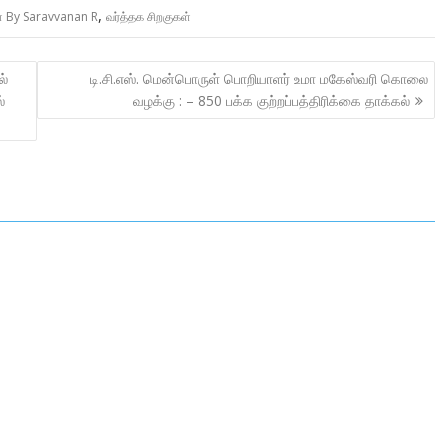
,
ள் By Saravvanan R
வர்த்தக சிறகுகள்
ல்
டி.சி.எஸ். மென்பொருள் பொறியாளர் உமா மகேஸ்வரி கொலை
்
வழக்கு : – 850 பக்க குற்றப்பத்திரிக்கை தாக்கல்