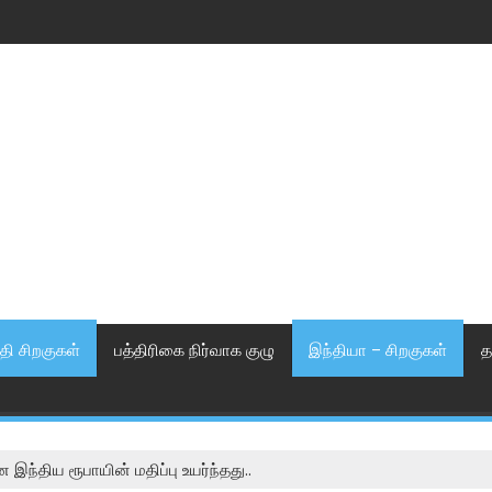
தி சிறகுகள்
பத்திரிகை நிர்வாக குழு
இந்தியா – சிறகுகள்
த
இந்திய ரூபாயின் மதிப்பு உயர்ந்தது..