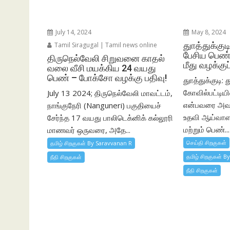
July 14, 2024
May 8, 2024
துாத்துக்க
Tamil Siragugal | Tamil news online
பேசிய பெண்
திருநெல்வேலி சிறுவனை காதல்
மீது வழக்குப
வலை வீசி மயக்கிய 24 வயது
பெண் – போக்சோ வழக்கு பதிவு!
துாத்துக்குடி: 
கோவில்பட்டியி
July 13 2024; திருநெல்வேலி மாவட்டம்,
என்பவரை அவ
நாங்குநேரி (Nanguneri) பகுதியைச்
உதவி ஆய்வாள
சேர்ந்த 17 வயது பாலிடெக்னிக் கல்லூரி
மற்றும் பெண்...
மாணவர் ஒருவரை, அதே...
செய்தி சிறகுகள்
தமிழ் சிறகுகள் By Saravvanan R
தமிழ் சிறகுகள் B
நீதி சிறகுகள்
நீதி சிறகுகள்