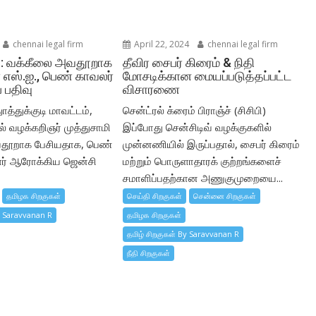
chennai legal firm
April 22, 2024
chennai legal firm
ுடி: வக்கீலை அவதூறாக
தீவிர சைபர் கிரைம் & நிதி
 எஸ்.ஐ., பெண் காவலர்
மோசடிக்கான மையப்படுத்தப்பட்ட
் பதிவு
விசாரணை
துாத்துக்குடி மாவட்டம்,
சென்ட்ரல் க்ரைம் பிராஞ்ச் (சிசிபி)
ல் வழக்கறிஞர் முத்துசாமி
இப்போது சென்சிடிவ் வழக்குகளில்
தூறாக பேசியதாக, பெண்
முன்னணியில் இருப்பதால், சைபர் கிரைம்
ர் ஆரோக்கிய ஜென்சி
மற்றும் பொருளாதாரக் குற்றங்களைச்
சமாளிப்பதற்கான அணுகுமுறையை...
தமிழக சிறகுகள்
செய்தி சிறகுகள்
சென்னை சிறகுகள்
y Saravvanan R
தமிழக சிறகுகள்
தமிழ் சிறகுகள் By Saravvanan R
நீதி சிறகுகள்