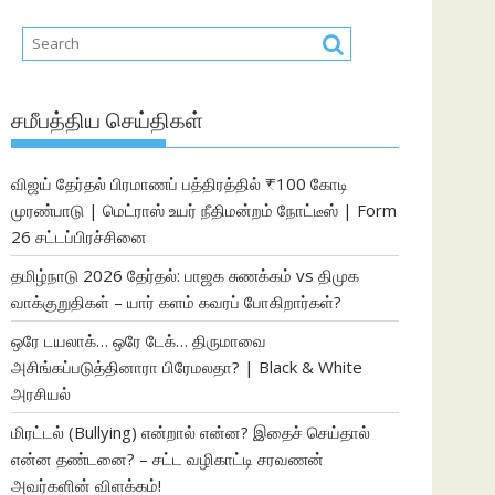
சமீபத்திய செய்திகள்
விஜய் தேர்தல் பிரமாணப் பத்திரத்தில் ₹100 கோடி
முரண்பாடு | மெட்ராஸ் உயர் நீதிமன்றம் நோட்டீஸ் | Form
26 சட்டப்பிரச்சினை
தமிழ்நாடு 2026 தேர்தல்: பாஜக சுணக்கம் vs திமுக
வாக்குறுதிகள் – யார் களம் கவரப் போகிறார்கள்?
ஒரே டயலாக்… ஒரே டேக்… திருமாவை
அசிங்கப்படுத்தினாரா பிரேமலதா? | Black & White
அரசியல்
மிரட்டல் (Bullying) என்றால் என்ன? இதைச் செய்தால்
என்ன தண்டனை? – சட்ட வழிகாட்டி சரவணன்
அவர்களின் விளக்கம்!