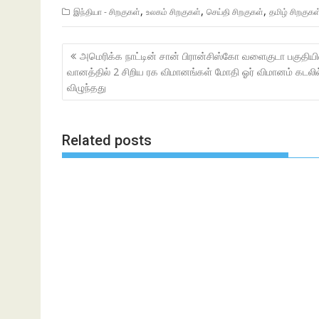
,
,
,
இந்தியா - சிறகுகள்
உலகம் சிறகுகள்
செய்தி சிறகுகள்
தமிழ் சிறகுக
Post
அமெரிக்க நாட்டின் சான் பிரான்சிஸ்கோ வளைகுடா பகுதியி
navigation
வானத்தில் 2 சிறிய ரக விமானங்கள் மோதி ஓர் விமானம் கடலில
விழுந்தது
Related posts