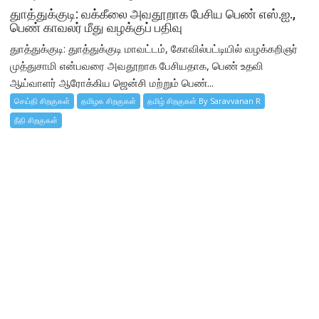
துாத்துக்குடி: வக்கீலை அவதூறாக பேசிய பெண் எஸ்.ஐ.,
பெண் காவலர் மீது வழக்குப் பதிவு
துாத்துக்குடி: துாத்துக்குடி மாவட்டம், கோவில்பட்டியில் வழக்கறிஞர்
முத்துசாமி என்பவரை அவதூறாக பேசியதாக, பெண் உதவி
ஆய்வாளர் ஆரோக்கிய ஜென்சி மற்றும் பெண்...
செய்தி சிறகுகள்
தமிழக சிறகுகள்
தமிழ் சிறகுகள் By Saravvanan R
நீதி சிறகுகள்