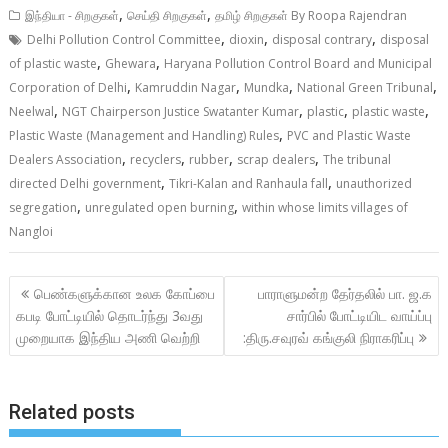
,
,
இந்தியா - சிறகுகள்
செய்தி சிறகுகள்
தமிழ் சிறகுகள் By Roopa Rajendran
,
,
,
Delhi Pollution Control Committee
dioxin
disposal contrary
disposal
,
,
of plastic waste
Ghewara
Haryana Pollution Control Board and Municipal
,
,
,
,
Corporation of Delhi
Kamruddin Nagar
Mundka
National Green Tribunal
,
,
,
,
Neelwal
NGT Chairperson Justice Swatanter Kumar
plastic
plastic waste
,
Plastic Waste (Management and Handling) Rules
PVC and Plastic Waste
,
,
,
,
Dealers Association
recyclers
rubber
scrap dealers
The tribunal
,
,
directed Delhi government
Tikri-Kalan and Ranhaula fall
unauthorized
,
,
segregation
unregulated open burning
within whose limits villages of
Nangloi
Post
பெண்களுக்கான உலக கோப்பை
பாராளுமன்ற தேர்தலில் பா. ஜ.க
navigation
கபடி போட்டியில் தொடர்ந்து 3வது
சார்பில் போட்டியிட வாய்ப்பு
முறையாக இந்திய அணி வெற்றி
:திரு.சவுரவ் கங்குலி நிராகரிப்பு
Related posts