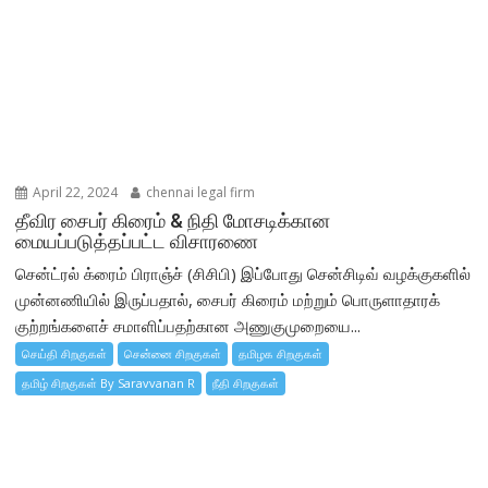
April 22, 2024
chennai legal firm
தீவிர சைபர் கிரைம் & நிதி மோசடிக்கான
மையப்படுத்தப்பட்ட விசாரணை
சென்ட்ரல் க்ரைம் பிராஞ்ச் (சிசிபி) இப்போது சென்சிடிவ் வழக்குகளில்
முன்னணியில் இருப்பதால், சைபர் கிரைம் மற்றும் பொருளாதாரக்
குற்றங்களைச் சமாளிப்பதற்கான அணுகுமுறையை...
செய்தி சிறகுகள்
சென்னை சிறகுகள்
தமிழக சிறகுகள்
தமிழ் சிறகுகள் By Saravvanan R
நீதி சிறகுகள்