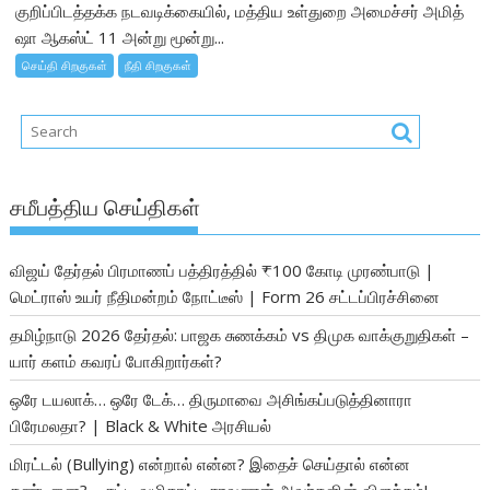
குறிப்பிடத்தக்க நடவடிக்கையில், மத்திய உள்துறை அமைச்சர் அமித்
ஷா ஆகஸ்ட் 11 அன்று மூன்று...
செய்தி சிறகுகள்
நீதி சிறகுகள்
சமீபத்திய செய்திகள்
விஜய் தேர்தல் பிரமாணப் பத்திரத்தில் ₹100 கோடி முரண்பாடு |
மெட்ராஸ் உயர் நீதிமன்றம் நோட்டீஸ் | Form 26 சட்டப்பிரச்சினை
தமிழ்நாடு 2026 தேர்தல்: பாஜக சுணக்கம் vs திமுக வாக்குறுதிகள் –
யார் களம் கவரப் போகிறார்கள்?
ஒரே டயலாக்… ஒரே டேக்… திருமாவை அசிங்கப்படுத்தினாரா
பிரேமலதா? | Black & White அரசியல்
மிரட்டல் (Bullying) என்றால் என்ன? இதைச் செய்தால் என்ன
தண்டனை? – சட்ட வழிகாட்டி சரவணன் அவர்களின் விளக்கம்!