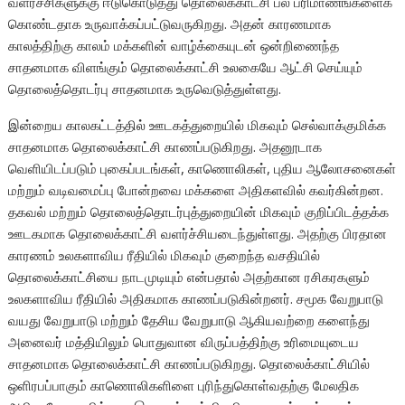
வளர்ச்சிகளுக்கு ஈடுகொடுத்து தொலைக்காட்சி பல பரிமாணங்களைக்
கொண்டதாக உருவாக்கப்பட்டுவருகிறது. அதன் காரணமாக
காலத்திற்கு காலம் மக்களின் வாழ்க்கையுடன் ஒன்றிணைந்த
சாதனமாக விளங்கும் தொலைக்காட்சி உலகையே ஆட்சி செய்யும்
தொலைத்தொடர்பு சாதனமாக உருவெடுத்துள்ளது.
இன்றைய காலகட்டத்தில் ஊடகத்துறையில் மிகவும் செல்வாக்குமிக்க
சாதனமாக தொலைக்காட்சி காணப்படுகிறது. அதனூடாக
வெளியிடப்படும் புகைப்படங்கள், காணொலிகள், புதிய ஆலோசனைகள்
மற்றும் வடிவமைப்பு போன்றவை மக்களை அதிகளவில் கவர்கின்றன.
தகவல் மற்றும் தொலைத்தொடர்புத்துறையின் மிகவும் குறிப்பிடத்தக்க
ஊடகமாக தொலைக்காட்சி வளர்ச்சியடைந்துள்ளது. அதற்கு பிரதான
காரணம் உலகளாவிய ரீதியில் மிகவும் குறைந்த வசதியில்
தொலைக்காட்சியை நாடமுடியும் என்பதால் அதற்கான ரசிகரகளும்
உலகளாவிய ரீதியில் அதிகமாக காணப்படுகின்றனர். சமூக வேறுபாடு
வயது வேறுபாடு மற்றும் தேசிய வேறுபாடு ஆகியவற்றை களைந்து
அனைவர் மத்தியிலும் பொதுவான விருப்பத்திற்கு உரிமையுடைய
சாதனமாக தொலைக்காட்சி காணப்படுகிறது. தொலைக்காட்சியில்
ஒளிரபப்பாகும் காணொலிகளிளை புரிந்துகொள்வதற்கு மேலதிக