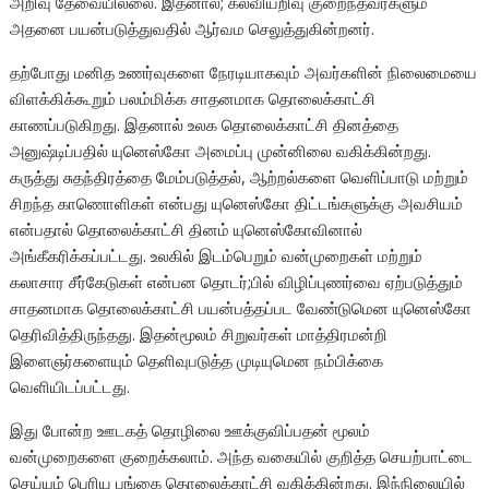
அறிவு தேவையில்லை. இதனால்; கல்வியறிவு குறைந்தவர்களும்
அதனை பயன்படுத்துவதில் ஆர்வம செலுத்துகின்றனர்.
தற்போது மனித உணர்வுகளை நேரடியாகவும் அவர்களின் நிலைமையை
விளக்கிக்கூறும் பலம்மிக்க சாதனமாக தொலைக்காட்சி
காணப்படுகிறது. இதனால் உலக தொலைக்காட்சி தினத்தை
அனுஷ்டிப்பதில் யுனெஸ்கோ அமைப்பு முன்னிலை வகிக்கின்றது.
கருத்து சுதந்திரத்தை மேம்படுத்தல், ஆற்றல்களை வெளிப்பாடு மற்றும்
சிறந்த காணொளிகள் என்பது யுனெஸ்கோ திட்டங்களுக்கு அவசியம்
என்பதால் தொலைக்காட்சி தினம் யுனெஸ்கோவினால்
அங்கீகரிக்கப்பட்டது. உலகில் இடம்பெறும் வன்முறைகள் மற்றும்
கலாசார சீர்கேடுகள் என்பன தொடர்;பில் விழிப்புணர்வை ஏற்படுத்தும்
சாதனமாக தொலைக்காட்சி பயன்பத்தப்பட வேண்டுமென யுனெஸ்கோ
தெரிவித்திருந்தது. இதன்மூலம் சிறுவர்கள் மாத்திரமன்றி
இளைஞர்களையும் தெளிவுபடுத்த முடியுமென நம்பிக்கை
வெளியிடப்பட்டது.
இது போன்ற ஊடகத் தொழிலை ஊக்குவிப்பதன் மூலம்
வன்முறைகளை குறைக்கலாம். அந்த வகையில் குறித்த செயற்பாட்டை
செய்யும் பெரிய பங்கை தொலைக்காட்சி வகிக்கின்றது. இந்நிலையில்