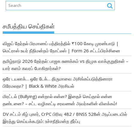
சமீபத்திய செய்திகள்
விஜய் தேர்தல் பிரமாணப் பத்திரத்தில் ₹100 கோடி முரண்பாடு |
மெட்ராஸ் உயர் நீதிமன்றம் நோட்டீஸ் | Form 26 சட்டப்பிரச்சினை
தமிழ்நாடு 2026 தேர்தல்: பாஜக சுணக்கம் vs திமுக வாக்குறுதிகள் –
யார் களம் கவரப் போகிறார்கள்?
ஒரே டயலாக்… ஒரே டேக்… திருமாவை அசிங்கப்படுத்தினாரா
பிரேமலதா? | Black & White அரசியல்
மிரட்டல் (Bullying) என்றால் என்ன? இதைச் செய்தால் என்ன
தண்டனை? – சட்ட வழிகாட்டி சரவணன் அவர்களின் விளக்கம்!
DV சட்டம் கீழ் புகார், CrPC பிரிவு 482 / BNSS 528ன் அடிப்படையில்
இரத்து செய்யக்கூடும்: உச்சநீதிமன்ற தீர்ப்பு