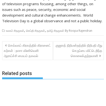
of television programs focusing, among other things, on
issues such as peace, security, economic and social
development and cultural change enhancements. World
Television Day is a global observance and not a public holiday.
,
,
உலகம் சிறகுகள்
செய்தி சிறகுகள்
தமிழ் சிறகுகள் By Roopa Rajendran
Post
செவ்வாய் கிரகத்தில் கிரானைட்
குஜராத் நீதிமன்றத்தில் நீதிபதி மீது
navigation
கற்கள் : நாசா விண்வெளி
செருப்பை விட்டெறிந்த
ஆராய்ச்சி மையம் தகவல்
கொலைக்குற்றவாளி
Related posts