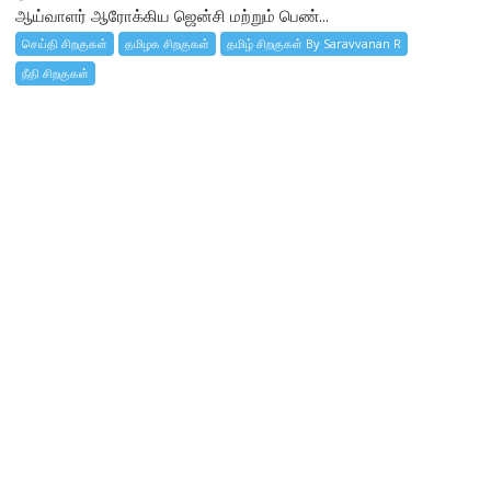
ஆய்வாளர் ஆரோக்கிய ஜென்சி மற்றும் பெண்...
செய்தி சிறகுகள்
தமிழக சிறகுகள்
தமிழ் சிறகுகள் By Saravvanan R
நீதி சிறகுகள்