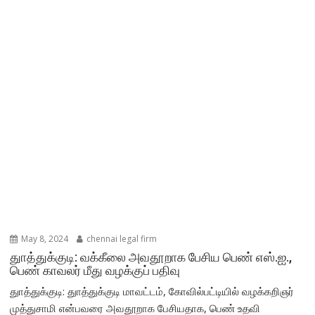
May 8, 2024
chennai legal firm
துாத்துக்குடி: வக்கீலை அவதூறாக பேசிய பெண் எஸ்.ஐ.,
பெண் காவலர் மீது வழக்குப் பதிவு
துாத்துக்குடி: துாத்துக்குடி மாவட்டம், கோவில்பட்டியில் வழக்கறிஞர்
முத்துசாமி என்பவரை அவதூறாக பேசியதாக, பெண் உதவி