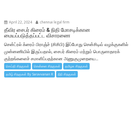
April 22, 2024
chennai legal firm
தீவிர சைபர் கிரைம் & நிதி மோசடிக்கான
மையப்படுத்தப்பட்ட விசாரணை
சென்ட்ரல் க்ரைம் பிராஞ்ச் (சிசிபி) இப்போது சென்சிடிவ் வழக்குகளில்
முன்னணியில் இருப்பதால், சைபர் கிரைம் மற்றும் பொருளாதாரக்
குற்றங்களைச் சமாளிப்பதற்கான அணுகுமுறையை...
செய்தி சிறகுகள்
சென்னை சிறகுகள்
தமிழக சிறகுகள்
தமிழ் சிறகுகள் By Saravvanan R
நீதி சிறகுகள்