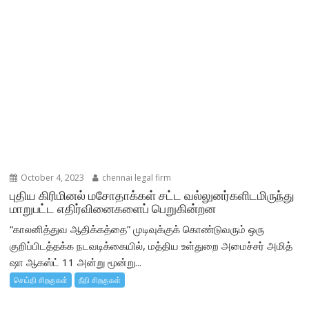
October 4, 2023
chennai legal firm
புதிய கிரிமினல் மசோதாக்கள் சட்ட வல்லுனர்களிடமிருந்து
மாறுபட்ட எதிர்வினைகளைப் பெறுகின்றன
“காலனித்துவ ஆதிக்கத்தை” முடிவுக்குக் கொண்டுவரும் ஒரு
குறிப்பிடத்தக்க நடவடிக்கையில், மத்திய உள்துறை அமைச்சர் அமித்
ஷா ஆகஸ்ட் 11 அன்று மூன்று...
செய்தி சிறகுகள்
நீதி சிறகுகள்