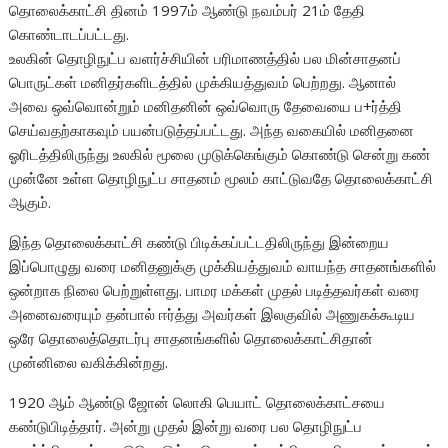
தொலைக்காட்சி தினம் 1997ம் ஆண்டு நவம்பர் 21ம் தேதி
கொண்டாடப்பட்டது.
உலகின் தொழிநுட்ப வளர்ச்சியின் பரிமாணத்தில் பல மின்சாதனப்
பொருட்கள் மனிதர்களிடத்தில் முக்கியத்துவம் பெற்றது. ஆனால்
அவை ஒவ்வொன்றும் மனிதனின் ஒவ்வொரு தேவையை ப+ர்த்தி
செய்வதற்காகவும் பயன்படுத்தப்பட்டது. அந்த வகையில் மனிதனை
ஓரிடத்திலிருந்து உலகில் மூலை முடுக்கெங்கும் கொண்டு சென்று கண்
முன்னே உள்ள தொழிநுட்ப சாதனம் மூலம் காட்டுவதே தொலைக்காட்சி
ஆகும்.
இந்த தொலைக்காட்சி கண்டு பிடிக்கப்பட்டதிலிருந்து இன்றைய
இப்பொழுது வரை மனிதனுக்கு முக்கியத்துவம் வாயந்த சாதனங்களில்
ஒன்றாக நிலை பெற்றுள்ளது. பாமர மக்கள் முதல் படித்தவர்கள் வரை
அனைவரையும் தன்பால் ஈர்த்து அவர்கள் இலகுவில் அணுகக்கூடிய
ஒரே தொலைத்தொடர்பு சாதனங்களில் தொலைக்காட்சிதான்
முன்னிலை வகிக்கின்றது.
1920 ஆம் ஆண்டு ஜோன் லொகி பெயாட் தொலைக்காட்சயை
கண்டுபிடித்தார். அன்று முதல் இன்று வரை பல தொழிநுட்ப