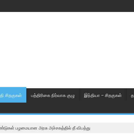
தி சிறகுகள்
பத்திரிகை நிர்வாக குழு
இந்தியா – சிறகுகள்
த
டுகள் பழமையான அரசு அச்சகத்தில் தீ விபத்து