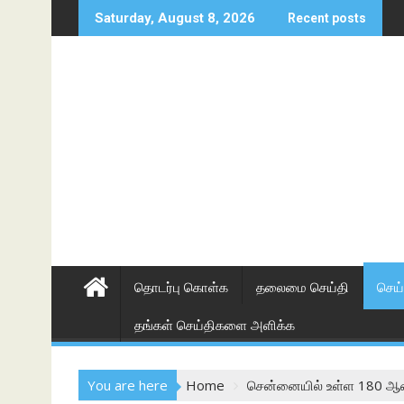
Skip
Saturday, August 8, 2026
Recent posts
to
content
தொடர்பு கொள்க
தலைமை செய்தி
செய்
தங்கள் செய்திகளை அளிக்க
You are here
Home
சென்னையில் உள்ள 180 ஆண்