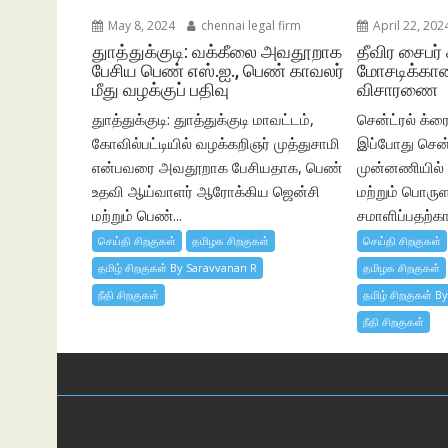
May 8, 2024
chennai legal firm
April 22, 202
துாத்துக்குடி: வக்கீலை அவதூறாக
தீவிர சைபர் 
பேசிய பெண் எஸ்.ஐ., பெண் காவலர்
மோசடிக்கான
மீது வழக்குப் பதிவு
விசாரணை
துாத்துக்குடி: துாத்துக்குடி மாவட்டம்,
சென்ட்ரல் க்ரைம
கோவில்பட்டியில் வழக்கறிஞர் முத்துசாமி
இப்போது சென்
என்பவரை அவதூறாக பேசியதாக, பெண்
முன்னணியில் இ
உதவி ஆய்வாளர் ஆரோக்கிய ஜென்சி
மற்றும் பொரு
மற்றும் பெண்...
சமாளிப்பதற்
செய்தி சிறகுகள்
தமிழக சிறகுகள்
செய்தி சிறகுகள்
தமிழ் சிறகுகள் By Saravvanan R
தமிழக சிறகுகள்
நீதி சிறகுகள்
தமிழ் சிறகுகள் B
நீதி சிறகுகள்