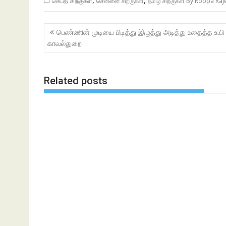
,
,
செய்தி சிறகுகள்
சென்னை சிறகுகள்
தமிழ் சிறகுகள் By Roopa Ra
Post
பெண்ணின் முடியை பிடித்து இழுத்து அடித்து உதைத்த உ.பி
navigation
காவல்துறை
Related posts