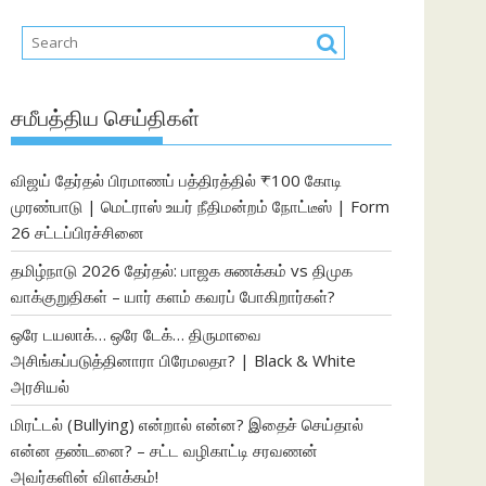
சமீபத்திய செய்திகள்
விஜய் தேர்தல் பிரமாணப் பத்திரத்தில் ₹100 கோடி
முரண்பாடு | மெட்ராஸ் உயர் நீதிமன்றம் நோட்டீஸ் | Form
26 சட்டப்பிரச்சினை
தமிழ்நாடு 2026 தேர்தல்: பாஜக சுணக்கம் vs திமுக
வாக்குறுதிகள் – யார் களம் கவரப் போகிறார்கள்?
ஒரே டயலாக்… ஒரே டேக்… திருமாவை
அசிங்கப்படுத்தினாரா பிரேமலதா? | Black & White
அரசியல்
மிரட்டல் (Bullying) என்றால் என்ன? இதைச் செய்தால்
என்ன தண்டனை? – சட்ட வழிகாட்டி சரவணன்
அவர்களின் விளக்கம்!