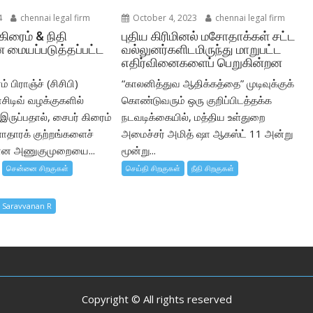
4
chennai legal firm
October 4, 2023
chennai legal firm
கிரைம் & நிதி
புதிய கிரிமினல் மசோதாக்கள் சட்ட
 மையப்படுத்தப்பட்ட
வல்லுனர்களிடமிருந்து மாறுபட்ட
எதிர்வினைகளைப் பெறுகின்றன
் பிராஞ்ச் (சிசிபி)
“காலனித்துவ ஆதிக்கத்தை” முடிவுக்குக்
சிடிவ் வழக்குகளில்
கொண்டுவரும் ஒரு குறிப்பிடத்தக்க
ருப்பதால், சைபர் கிரைம்
நடவடிக்கையில், மத்திய உள்துறை
ளாதாரக் குற்றங்களைச்
அமைச்சர் அமித் ஷா ஆகஸ்ட் 11 அன்று
கான அணுகுமுறையை...
மூன்று...
சென்னை சிறகுகள்
செய்தி சிறகுகள்
நீதி சிறகுகள்
y Saravvanan R
Copyright © All rights reserved