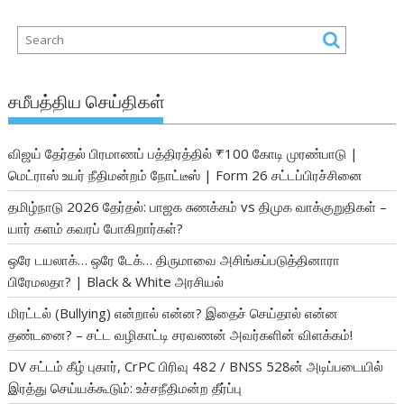
சமீபத்திய செய்திகள்
விஜய் தேர்தல் பிரமாணப் பத்திரத்தில் ₹100 கோடி முரண்பாடு |
மெட்ராஸ் உயர் நீதிமன்றம் நோட்டீஸ் | Form 26 சட்டப்பிரச்சினை
தமிழ்நாடு 2026 தேர்தல்: பாஜக சுணக்கம் vs திமுக வாக்குறுதிகள் –
யார் களம் கவரப் போகிறார்கள்?
ஒரே டயலாக்… ஒரே டேக்… திருமாவை அசிங்கப்படுத்தினாரா
பிரேமலதா? | Black & White அரசியல்
மிரட்டல் (Bullying) என்றால் என்ன? இதைச் செய்தால் என்ன
தண்டனை? – சட்ட வழிகாட்டி சரவணன் அவர்களின் விளக்கம்!
DV சட்டம் கீழ் புகார், CrPC பிரிவு 482 / BNSS 528ன் அடிப்படையில்
இரத்து செய்யக்கூடும்: உச்சநீதிமன்ற தீர்ப்பு