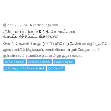
April 22, 2024
chennai legal firm
தீவிர சைபர் கிரைம் & நிதி மோசடிக்கான
மையப்படுத்தப்பட்ட விசாரணை
சென்ட்ரல் க்ரைம் பிராஞ்ச் (சிசிபி) இப்போது சென்சிடிவ் வழக்குகளில்
முன்னணியில் இருப்பதால், சைபர் கிரைம் மற்றும் பொருளாதாரக்
குற்றங்களைச் சமாளிப்பதற்கான அணுகுமுறையை...
செய்தி சிறகுகள்
சென்னை சிறகுகள்
தமிழக சிறகுகள்
தமிழ் சிறகுகள் By Saravvanan R
நீதி சிறகுகள்