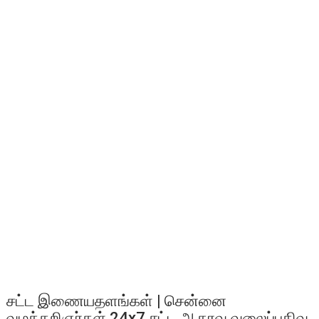
சட்ட இணையதளங்கள் | சென்னை
வழக்கறிஞர்கள் 24x7 சட்ட ஆதரவு வலைப்பதிவு