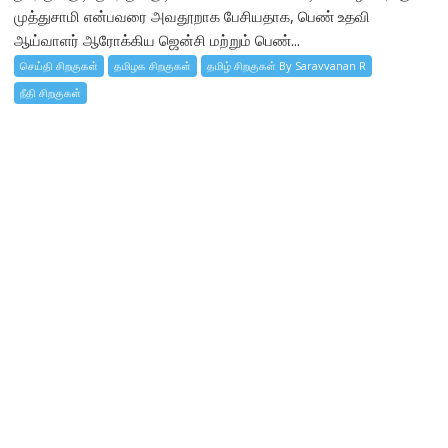
முத்துசாமி என்பவரை அவதூறாக பேசியதாக, பெண் உதவி
ஆய்வாளர் ஆரோக்கிய ஜென்சி மற்றும் பெண்...
செய்தி சிறகுகள்
தமிழக சிறகுகள்
தமிழ் சிறகுகள் By Saravvanan R
நீதி சிறகுகள்