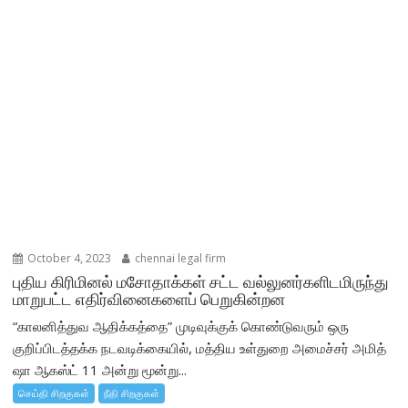
October 4, 2023
chennai legal firm
புதிய கிரிமினல் மசோதாக்கள் சட்ட வல்லுனர்களிடமிருந்து
மாறுபட்ட எதிர்வினைகளைப் பெறுகின்றன
“காலனித்துவ ஆதிக்கத்தை” முடிவுக்குக் கொண்டுவரும் ஒரு
குறிப்பிடத்தக்க நடவடிக்கையில், மத்திய உள்துறை அமைச்சர் அமித்
ஷா ஆகஸ்ட் 11 அன்று மூன்று...
செய்தி சிறகுகள்
நீதி சிறகுகள்