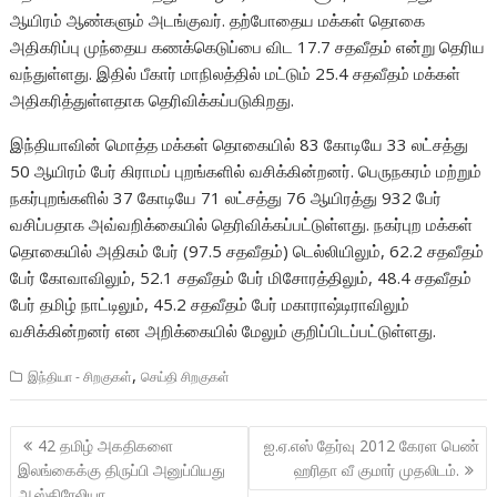
ஆயிரம் ஆண்களும் அடங்குவர். தற்போதைய மக்கள் தொகை
அதிகரிப்பு முந்தைய கணக்கெடுப்பை விட 17.7 சதவீதம் என்று தெரிய
வந்துள்ளது. இதில் பீகார் மாநிலத்தில் மட்டும் 25.4 சதவீதம் மக்கள்
அதிகரித்துள்ளதாக தெரிவிக்கப்படுகிறது.
இந்தியாவின் மொத்த மக்கள் தொகையில் 83 கோடியே 33 லட்சத்து
50 ஆயிரம் பேர் கிராமப் புறங்களில் வசிக்கின்றனர். பெருநகரம் மற்றும்
நகர்புறங்களில் 37 கோடியே 71 லட்சத்து 76 ஆயிரத்து 932 பேர்
வசிப்பதாக அவ்வறிக்கையில் தெரிவிக்கப்பட்டுள்ளது. நகர்புற மக்கள்
தொகையில் அதிகம் பேர் (97.5 சதவீதம்) டெல்லியிலும், 62.2 சதவீதம்
பேர் கோவாவிலும், 52.1 சதவீதம் பேர் மிசோரத்திலும், 48.4 சதவீதம்
பேர் தமிழ் நாட்டிலும், 45.2 சதவீதம் பேர் மகாராஷ்டிராவிலும்
வசிக்கின்றனர் என அறிக்கையில் மேலும் குறிப்பிடப்பட்டுள்ளது.
,
இந்தியா - சிறகுகள்
செய்தி சிறகுகள்
Post
42 தமிழ் அகதிகளை
ஐ.ஏ.எஸ் தேர்வு 2012 கேரள பெண்
navigation
இலங்கைக்கு திருப்பி அனுப்பியது
ஹரிதா வீ குமார் முதலிடம்.
ஆஸ்திரேலியா