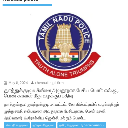
May 8, 2024
chennai legal firm
துாத்துக்குடி: வக்கீலை அவதூறாக பேசிய பெண் எஸ்.ஐ.,
பெண் காவலர் மீது வழக்குப் பதிவு
துாத்துக்குடி: துாத்துக்குடி மாவட்டம், கோவில்பட்டியில் வழக்கறிஞர்
முத்துசாமி என்பவரை அவதூறாக பேசியதாக, பெண் உதவி
ஆய்வாளர் ஆரோக்கிய ஜென்சி மற்றும் பெண்...
செய்தி சிறகுகள்
தமிழக சிறகுகள்
தமிழ் சிறகுகள் By Saravvanan R