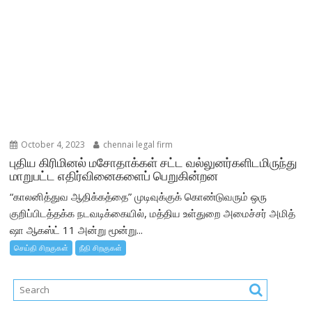
October 4, 2023
chennai legal firm
புதிய கிரிமினல் மசோதாக்கள் சட்ட வல்லுனர்களிடமிருந்து
மாறுபட்ட எதிர்வினைகளைப் பெறுகின்றன
“காலனித்துவ ஆதிக்கத்தை” முடிவுக்குக் கொண்டுவரும் ஒரு
குறிப்பிடத்தக்க நடவடிக்கையில், மத்திய உள்துறை அமைச்சர் அமித்
ஷா ஆகஸ்ட் 11 அன்று மூன்று...
செய்தி சிறகுகள்
நீதி சிறகுகள்