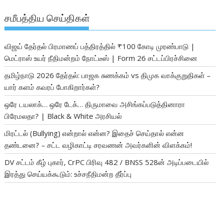
சமீபத்திய செய்திகள்
விஜய் தேர்தல் பிரமாணப் பத்திரத்தில் ₹100 கோடி முரண்பாடு |
மெட்ராஸ் உயர் நீதிமன்றம் நோட்டீஸ் | Form 26 சட்டப்பிரச்சினை
தமிழ்நாடு 2026 தேர்தல்: பாஜக சுணக்கம் vs திமுக வாக்குறுதிகள் –
யார் களம் கவரப் போகிறார்கள்?
ஒரே டயலாக்… ஒரே டேக்… திருமாவை அசிங்கப்படுத்தினாரா
பிரேமலதா? | Black & White அரசியல்
மிரட்டல் (Bullying) என்றால் என்ன? இதைச் செய்தால் என்ன
தண்டனை? – சட்ட வழிகாட்டி சரவணன் அவர்களின் விளக்கம்!
DV சட்டம் கீழ் புகார், CrPC பிரிவு 482 / BNSS 528ன் அடிப்படையில்
இரத்து செய்யக்கூடும்: உச்சநீதிமன்ற தீர்ப்பு