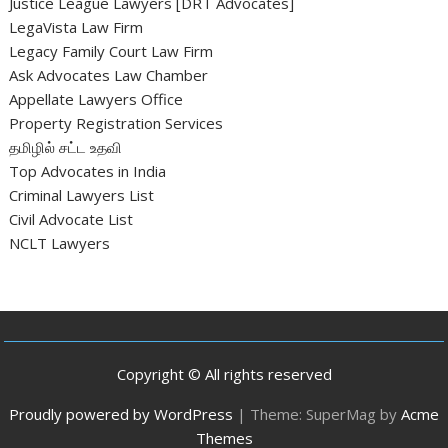
Justice League Lawyers [DRT Advocates]
LegaVista Law Firm
Legacy Family Court Law Firm
Ask Advocates Law Chamber
Appellate Lawyers Office
Property Registration Services
தமிழில் சட்ட உதவி
Top Advocates in India
Criminal Lawyers List
Civil Advocate List
NCLT Lawyers
Copyright © All rights reserved
Proudly powered by WordPress
|
Theme: SuperMag by
Acme
Themes