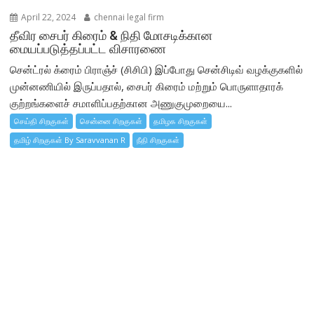
April 22, 2024
chennai legal firm
தீவிர சைபர் கிரைம் & நிதி மோசடிக்கான
மையப்படுத்தப்பட்ட விசாரணை
சென்ட்ரல் க்ரைம் பிராஞ்ச் (சிசிபி) இப்போது சென்சிடிவ் வழக்குகளில்
முன்னணியில் இருப்பதால், சைபர் கிரைம் மற்றும் பொருளாதாரக்
குற்றங்களைச் சமாளிப்பதற்கான அணுகுமுறையை...
செய்தி சிறகுகள்
சென்னை சிறகுகள்
தமிழக சிறகுகள்
தமிழ் சிறகுகள் By Saravvanan R
நீதி சிறகுகள்