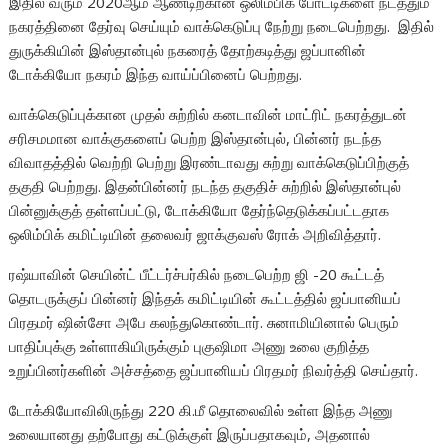
இதில் வரும் 2020ஆம் ஆண்டிற்கான ஒலிம்பிக் போட்டிகளை நடத்தும்
நகரத்தினை தேர்வு செய்யும் வாக்கெடுப்பு நேற்று நடைபெற்றது. இதில்
துருக்கியின் இஸ்தான்புல் நகரைத் தோற்கடித்து ஜப்பானின்
டோக்கியோ நகரம் இந்த வாய்ப்பினைப் பெற்றது.
வாக்கெடுப்புக்கான முதல் சுற்றில் கனடாவின் மாட்ரிட் நகரத்துடன்
சரிசமமான வாக்குகளைப் பெற்ற இஸ்தான்புல், பின்னர் நடந்த
விவாதத்தில் வெற்றி பெற்று இரண்டாவது சுற்று வாக்கெடுப்பிற்குத்
தகுதி பெற்றது. இதன்பின்னர் நடந்த தகுதிச் சுற்றில் இஸ்தான்புல்
பின்னுக்குத் தள்ளப்பட்டு, டோக்கியோ தேர்ந்தெடுக்கப்பட்டதாக
ஒலிம்பிக் கமிட்டியின் தலைவர் ஜாக்குவஸ் ரோக் அறிவித்தார்.
ரஷ்யாவின் செயின்ட் பீட்டர்ச்பர்கில் நடைபெற்ற ஜி -20 கூட்டத்
தொடருக்குப் பின்னர் இந்தக் கமிட்டியின் கூட்டத்தில் ஜப்பானியப்
பிரதமர் ஷின்சோ அபே கலந்துகொண்டார். சுனாமியினால் பெரும்
பாதிப்புக்கு உள்ளாகியிருக்கும் புகுஷிமா அணு உலை குறித்த
உறுப்பினர்களின் அச்சத்தை ஜப்பானியப் பிரதமர் நிவர்த்தி செய்தார்.
டோக்கியோவிலிருந்து 220 கி.மீ தொலைவில் உள்ள இந்த அணு
உலையானது தற்போது கட்டுக்குள் இருப்பதாகவும், அதனால்