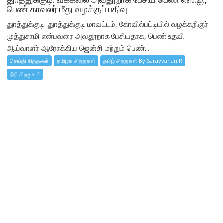
பெண் காவலர் மீது வழக்குப் பதிவு
துாத்துக்குடி: துாத்துக்குடி மாவட்டம், கோவில்பட்டியில் வழக்கறிஞர்
முத்துசாமி என்பவரை அவதூறாக பேசியதாக, பெண் உதவி
ஆய்வாளர் ஆரோக்கிய ஜென்சி மற்றும் பெண்...
செய்தி சிறகுகள்
தமிழக சிறகுகள்
தமிழ் சிறகுகள் By Saravvanan R
நீதி சிறகுகள்