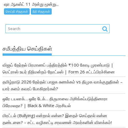
ஷா ஆகஸ்ட் 11 அன்று மூன்று...
செய்தி சிறகுகள்
நீதி சிறகுகள்
சமீபத்திய செய்திகள்
விஜய் தேர்தல் பிரமாணப் பத்திரத்தில் ₹100 கோடி முரண்பாடு |
மெட்ராஸ் உயர் நீதிமன்றம் நோட்டீஸ் | Form 26 சட்டப்பிரச்சினை
தமிழ்நாடு 2026 தேர்தல்: பாஜக சுணக்கம் vs திமுக வாக்குறுதிகள் –
யார் களம் கவரப் போகிறார்கள்?
ஒரே டயலாக்… ஒரே டேக்… திருமாவை அசிங்கப்படுத்தினாரா
பிரேமலதா? | Black & White அரசியல்
மிரட்டல் (Bullying) என்றால் என்ன? இதைச் செய்தால் என்ன
தண்டனை? – சட்ட வழிகாட்டி சரவணன் அவர்களின் விளக்கம்!