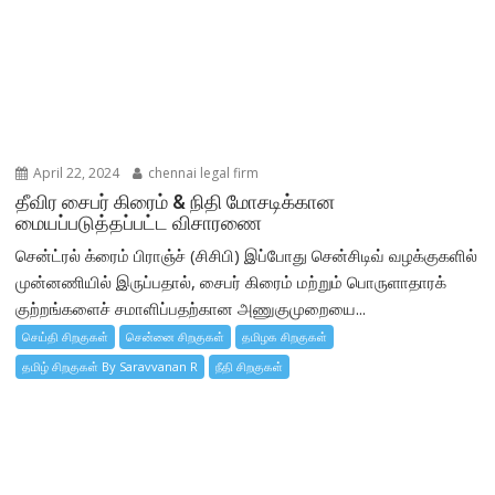
April 22, 2024
chennai legal firm
தீவிர சைபர் கிரைம் & நிதி மோசடிக்கான
மையப்படுத்தப்பட்ட விசாரணை
சென்ட்ரல் க்ரைம் பிராஞ்ச் (சிசிபி) இப்போது சென்சிடிவ் வழக்குகளில்
முன்னணியில் இருப்பதால், சைபர் கிரைம் மற்றும் பொருளாதாரக்
குற்றங்களைச் சமாளிப்பதற்கான அணுகுமுறையை...
செய்தி சிறகுகள்
சென்னை சிறகுகள்
தமிழக சிறகுகள்
தமிழ் சிறகுகள் By Saravvanan R
நீதி சிறகுகள்