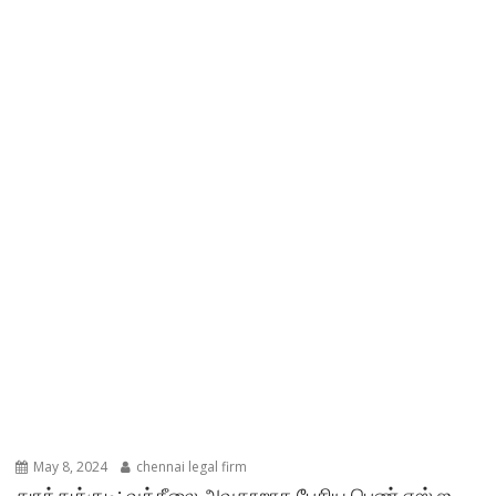
May 8, 2024
chennai legal firm
துாத்துக்குடி: வக்கீலை அவதூறாக பேசிய பெண் எஸ்.ஐ.,