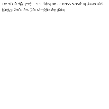
DV சட்டம் கீழ் புகார், CrPC பிரிவு 482 / BNSS 528ன் அடிப்படையில்
இரத்து செய்யக்கூடும்: உச்சநீதிமன்ற தீர்ப்பு