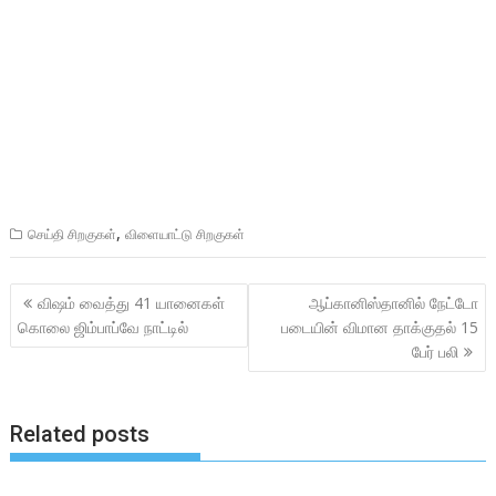
,
செய்தி சிறகுகள்
விளையாட்டு சிறகுகள்
Post
விஷம் வைத்து 41 யானைகள்
ஆப்கானிஸ்தானில் நேட்டோ
navigation
கொலை ஜிம்பாப்வே நாட்டில்
படையின் விமான தாக்குதல் 15
பேர் பலி
Related posts