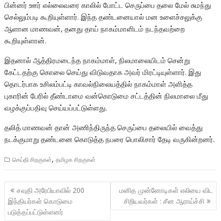
பின்னர் ஊர் எல்லைவரை காலில் போட்ட செருப்பை தலை மேல் சுமந்து
செல்லும்படி கூறியுள்ளார். இந்த தண்டனையால் மன உளைச்சலுக்கு
ஆளான மாணவன், தனது தாய் நாகம்மாளிடம் நடந்தவற்றை
கூறியுள்ளான்.
இதனால் ஆத்திரமடைந்த நாகம்மாள், நிலமாலையிடம் சென்று
கேட்டதற்கு கொலை செய்து விடுவதாக அவர் மிரட்டியுள்ளார். இது
தொடர்பாக உசிலம்பட்டி காவல்நிலையத்தில் நாகம்மாள் அளித்த
புகாரின் பேரில் தீண்டாமை வன்கொடுமை சட்டத்தின் நிலமாலை மீது
வழக்குப்பதிவு செய்யப்பட்டுள்ளது.
தலித் மாணவன் தான் அணிந்திருந்த செருப்பை தலையில் வைத்து
நடக்குமாறு தண்டனை கொடுத்த நபரை பொலிசார் தேடி வருகின்றனர்.
,
செய்தி சிறகுகள்
தமிழக சிறகுகள்
Post
சவுதி அரேபியாவில் 200
மனித முன்னோடிகள் எலியை விட
navigation
இந்தியர்கள் கொடுமை
சிறியவர்கள் : சீன ஆராய்ச்சி
படுத்தப்பட்டுள்ளனர்