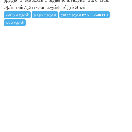
ஆய்வாளர் ஆரோக்கிய ஜென்சி மற்றும் பெண்...
செய்தி சிறகுகள்
தமிழக சிறகுகள்
தமிழ் சிறகுகள் By Saravvanan R
நீதி சிறகுகள்