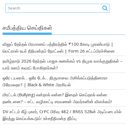
சமீபத்திய செய்திகள்
விஜய் தேர்தல் பிரமாணப் பத்திரத்தில் ₹100 கோடி முரண்பாடு |
மெட்ராஸ் உயர் நீதிமன்றம் நோட்டீஸ் | Form 26 சட்டப்பிரச்சினை
தமிழ்நாடு 2026 தேர்தல்: பாஜக சுணக்கம் vs திமுக வாக்குறுதிகள் –
யார் களம் கவரப் போகிறார்கள்?
ஒரே டயலாக்… ஒரே டேக்… திருமாவை அசிங்கப்படுத்தினாரா
பிரேமலதா? | Black & White அரசியல்
மிரட்டல் (Bullying) என்றால் என்ன? இதைச் செய்தால் என்ன
தண்டனை? – சட்ட வழிகாட்டி சரவணன் அவர்களின் விளக்கம்!
DV சட்டம் கீழ் புகார், CrPC பிரிவு 482 / BNSS 528ன் அடிப்படையில்
இரத்து செய்யக்கூடும்: உச்சநீதிமன்ற தீர்ப்பு