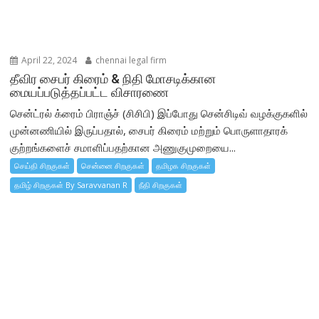
April 22, 2024
chennai legal firm
தீவிர சைபர் கிரைம் & நிதி மோசடிக்கான
மையப்படுத்தப்பட்ட விசாரணை
சென்ட்ரல் க்ரைம் பிராஞ்ச் (சிசிபி) இப்போது சென்சிடிவ் வழக்குகளில்
முன்னணியில் இருப்பதால், சைபர் கிரைம் மற்றும் பொருளாதாரக்
குற்றங்களைச் சமாளிப்பதற்கான அணுகுமுறையை...
செய்தி சிறகுகள்
சென்னை சிறகுகள்
தமிழக சிறகுகள்
தமிழ் சிறகுகள் By Saravvanan R
நீதி சிறகுகள்