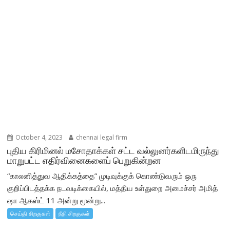
October 4, 2023
chennai legal firm
புதிய கிரிமினல் மசோதாக்கள் சட்ட வல்லுனர்களிடமிருந்து
மாறுபட்ட எதிர்வினைகளைப் பெறுகின்றன
“காலனித்துவ ஆதிக்கத்தை” முடிவுக்குக் கொண்டுவரும் ஒரு
குறிப்பிடத்தக்க நடவடிக்கையில், மத்திய உள்துறை அமைச்சர் அமித்
ஷா ஆகஸ்ட் 11 அன்று மூன்று...
செய்தி சிறகுகள்
நீதி சிறகுகள்