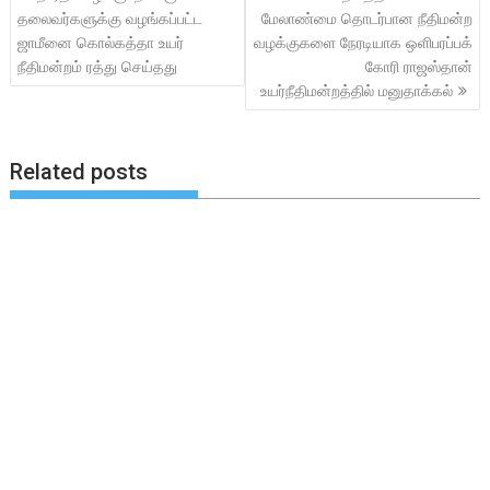
navigation
தலைவர்களுக்கு வழங்கப்பட்ட
மேலாண்மை தொடர்பான நீதிமன்ற
ஜாமீனை கொல்கத்தா உயர்
வழக்குகளை நேரடியாக ஒளிபரப்பக்
நீதிமன்றம் ரத்து செய்தது
கோரி ராஜஸ்தான்
உயர்நீதிமன்றத்தில் மனுதாக்கல்
Related posts