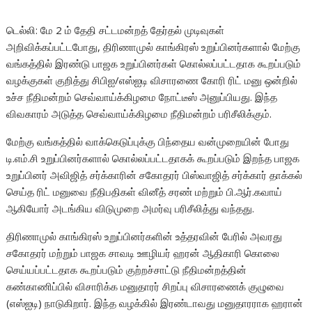
டெல்லி: மே 2 ம் தேதி சட்டமன்றத் தேர்தல் முடிவுகள்
அறிவிக்கப்பட்டபோது, திரிணாமுல் காங்கிரஸ் உறுப்பினர்களால் மேற்கு
வங்கத்தில் இரண்டு பாஜக உறுப்பினர்கள் கொல்லப்பட்டதாக கூறப்படும்
வழக்குகள் குறித்து சிபிஐ/எஸ்ஐடி விசாரணை கோரி ரிட் மனு ஒன்றில்
உச்ச நீதிமன்றம் செவ்வாய்க்கிழமை நோட்டீஸ் அனுப்பியது. இந்த
விவகாரம் அடுத்த செவ்வாய்க்கிழமை நீதிமன்றம் பரிசீலிக்கும்.
மேற்கு வங்கத்தில் வாக்கெடுப்புக்கு பிந்தைய வன்முறையின் போது
டி.எம்.சி உறுப்பினர்களால் கொல்லப்பட்டதாகக் கூறப்படும் இறந்த பாஜக
உறுப்பினர் அவிஜித் சர்க்காரின் சகோதரர் பிஸ்வாஜித் சர்க்கார் தாக்கல்
செய்த ரிட் மனுவை நீதிபதிகள் வினீத் சரண் மற்றும் பி.ஆர்.கவாய்
ஆகியோர் அடங்கிய விடுமுறை அமர்வு பரிசீலித்து வந்தது.
திரிணாமுல் காங்கிரஸ் உறுப்பினர்களின் உத்தரவின் பேரில் அவரது
சகோதரர் மற்றும் பாஜக சாவடி ஊழியர் ஹரன் ஆதிகாரி கொலை
செய்யப்பட்டதாக கூறப்படும் குற்றச்சாட்டு நீதிமன்றத்தின்
கண்காணிப்பில் விசாரிக்க மனுதாரர் சிறப்பு விசாரணைக் குழுவை
(எஸ்ஐடி) நாடுகிறார். இந்த வழக்கில் இரண்டாவது மனுதாரராக ஹரான்