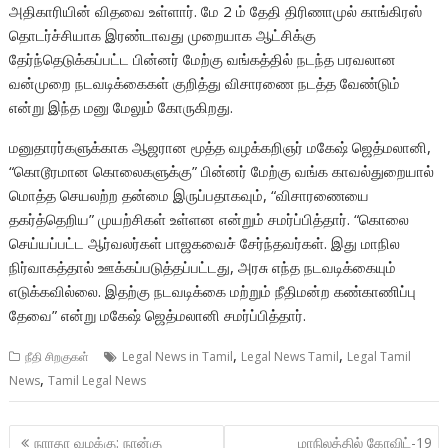
அதிகாரியின் விதவை உள்ளார். மே 2 ம் தேதி திரிணாமுல் காங்கிரஸ்
தொடர்ச்சியாக இரண்டாவது முறையாக ஆட்சிக்கு
தேர்ந்தெடுக்கப்பட்ட பின்னர் மேற்கு வங்கத்தில் நடந்த பரவலான
வன்முறை நடவடிக்கைகள் குறித்து விசாரணை நடத்த வேண்டும்
என்று இந்த மனு மேலும் கோருகிறது.
மனுதாரர்களுக்காக ஆஜரான மூத்த வழக்கறிஞர் மகேஷ் ஜெத்மலானி,
“கொடூரமான கொலைகளுக்கு” பின்னர் மேற்கு வங்க காவல்துறையால்
மொத்த செயலற்ற தன்மை இருப்பதாகவும், “விசாரணையை
தகர்த்தெறிய” முயற்சிகள் உள்ளன என்றும் சமர்ப்பித்தார். “கொலை
செய்யப்பட்ட ஆர்வலர்கள் பாஜகவைச் சேர்ந்தவர்கள். இது மாநில
நிர்வாகத்தால் ஊக்கப்படுத்தப்பட்டது, அரசு எந்த நடவடிக்கையும்
எடுக்கவில்லை. இதற்கு நடவடிக்கை மற்றும் நீதிமன்ற கண்காணிப்பு
தேவை” என்று மகேஷ் ஜெத்மலானி சமர்ப்பித்தார்.
,
,
நீதி சிறகுகள்
Legal News in Tamil
Legal News Tamil
Legal Tamil
,
News
Tamil Legal News
Post
நாரதா வழக்கு: நான்கு
மாநிலத்தில் கோவிட்-19