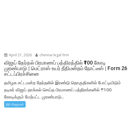
April 21, 2026
chennai legal firm
விஜய் தேர்தல் பிரமாணப் பத்திரத்தில் ₹100 கோடி
முரண்பாடு | மெட்ராஸ் உயர் நீதிமன்றம் நோட்டீஸ் | Form 26
சட்டப்பிரச்சினை
தமிழக சட்டமன்ற தேர்தலில் இரண்டு தொகுதிகளில் போட்டியிடும்
நடிகர் விஜய் தாக்கல் செய்த பிரமாணப் பத்திரங்களில் ₹100
கோடிக்கும் மேற்பட்ட முரண்பாடு...
நீதி சிறகுகள்