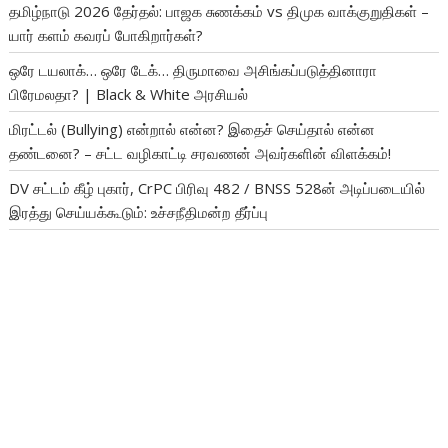
தமிழ்நாடு 2026 தேர்தல்: பாஜக சுணக்கம் vs திமுக வாக்குறுதிகள் –
யார் களம் கவரப் போகிறார்கள்?
ஒரே டயலாக்… ஒரே டேக்… திருமாவை அசிங்கப்படுத்தினாரா
பிரேமலதா? | Black & White அரசியல்
மிரட்டல் (Bullying) என்றால் என்ன? இதைச் செய்தால் என்ன
தண்டனை? – சட்ட வழிகாட்டி சரவணன் அவர்களின் விளக்கம்!
DV சட்டம் கீழ் புகார், CrPC பிரிவு 482 / BNSS 528ன் அடிப்படையில்
இரத்து செய்யக்கூடும்: உச்சநீதிமன்ற தீர்ப்பு