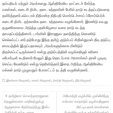
தம்பதியர் மற்றும் அவர்களது ஆஸ்திரேலிய நாட்டைச் சேர்ந்த
மகள்கள், கடைசி நிமிட தடை உத்தரவின் பேரில் நாடு கடத்தப்படுவதை
தவிர்த்தனர்.ஃபெடரல் நீதிமன்ற நீதிபதி மொர்டெச்சாய் ப்ரோம்பெர்க்
கடைசி நிமிட தற்காலிக தடை உத்தரவை வழங்கினார். இரண்டு வயது
தருணிகாவை அடுத்த புதன்கிழமை வரை நாடு கடத்த
தாமதப்படுத்தினார். டார்வின் இராணுவ தளத்திற்கு கொண்டு
செல்லப்பட்டனர்.தற்போது இந்த தமிழ் குடும்பம் கிறிஸ்துமஸ் தீவு தடுப்பு
மையத்தில் இருப்பதாகவும் ,அவர்களுக்காக மீண்டும்
திறக்கப்பட்டிருக்கலாம் என்று குடும்பத்தின் வழக்கறிஞர் கரினா
ஃபோர்டின் கூறினார்.மேலும் இது தொடர்பாக அரசாங்கம் தான் முடிவு
செய்ய வேண்டும் என்று தெரிவித்தார்.இதை அறிந்த ஆஸ்திரேலிய
மக்கள் நாடு முழுவதும் போராட்டம் நடத்தி வருகின்றனர்.
,
,
,
இலங்கை சிறகுகள்
உலகம் சிறகுகள்
செய்தி சிறகுகள்
நீதி சிறகுகள்
Post
தமிழிசை சௌந்தரராஜனை
அயோத்தி வழக்கில் முஸ்லிமிற்கு
navigation
தெலுங்கானா மாநிலத்துக்கு
சார்பாக வாதாடும் வழக்கறிஞரை
ஆளுனராக தேர்தெடுத்து இன்ப
மிரட்டியதால் சென்னை
அதிர்ச்சி தந்த பாஜக
பேராசிரியருக்கு உச்சநீதிமன்றம்