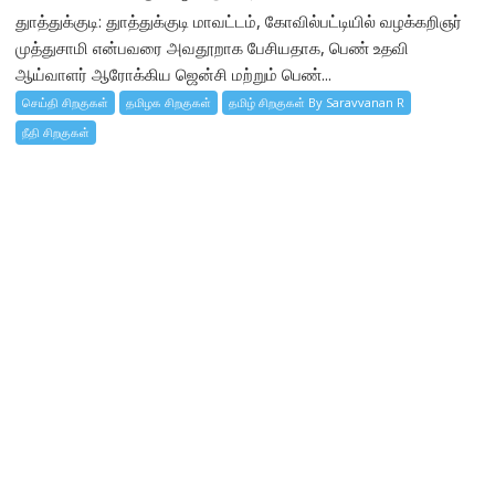
துாத்துக்குடி: துாத்துக்குடி மாவட்டம், கோவில்பட்டியில் வழக்கறிஞர்
முத்துசாமி என்பவரை அவதூறாக பேசியதாக, பெண் உதவி
ஆய்வாளர் ஆரோக்கிய ஜென்சி மற்றும் பெண்...
செய்தி சிறகுகள்
தமிழக சிறகுகள்
தமிழ் சிறகுகள் By Saravvanan R
நீதி சிறகுகள்