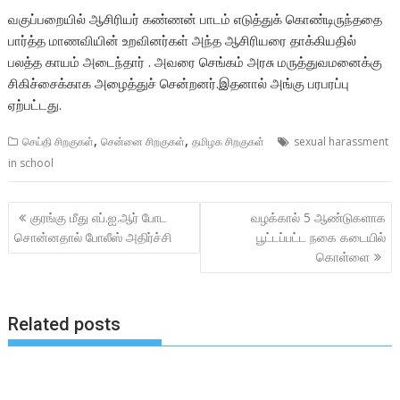
வகுப்பறையில் ஆசிரியர் கண்ணன் பாடம் எடுத்துக் கொண்டிருந்ததை
பார்த்த மாணவியின் உறவினர்கள் அந்த ஆசிரியரை தாக்கியதில்
பலத்த காயம் அடைந்தார் . அவரை செங்கம் அரசு மருத்துவமனைக்கு
சிகிச்சைக்காக அழைத்துச் சென்றனர்.இதனால் அங்கு பரபரப்பு
ஏற்பட்டது.
,
,
செய்தி சிறகுகள்
சென்னை சிறகுகள்
தமிழக சிறகுகள்
sexual harassment
in school
Post
குரங்கு மீது எப்.ஐ.ஆர் போட
வழக்கால் 5 ஆண்டுகளாக
navigation
சொன்னதால் போலீஸ் அதிர்ச்சி
பூட்டப்பட்ட நகை கடையில்
கொள்ளை
Related posts