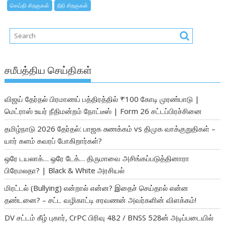
செய்தி சிறகுகள்
நீதி சிறகுகள்
சமீபத்திய செய்திகள்
விஜய் தேர்தல் பிரமாணப் பத்திரத்தில் ₹100 கோடி முரண்பாடு |
மெட்ராஸ் உயர் நீதிமன்றம் நோட்டீஸ் | Form 26 சட்டப்பிரச்சினை
தமிழ்நாடு 2026 தேர்தல்: பாஜக சுணக்கம் vs திமுக வாக்குறுதிகள் –
யார் களம் கவரப் போகிறார்கள்?
ஒரே டயலாக்… ஒரே டேக்… திருமாவை அசிங்கப்படுத்தினாரா
பிரேமலதா? | Black & White அரசியல்
மிரட்டல் (Bullying) என்றால் என்ன? இதைச் செய்தால் என்ன
தண்டனை? – சட்ட வழிகாட்டி சரவணன் அவர்களின் விளக்கம்!
DV சட்டம் கீழ் புகார், CrPC பிரிவு 482 / BNSS 528ன் அடிப்படையில்