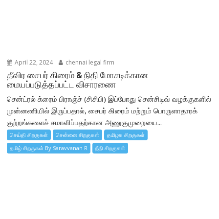
April 22, 2024
chennai legal firm
தீவிர சைபர் கிரைம் & நிதி மோசடிக்கான
மையப்படுத்தப்பட்ட விசாரணை
சென்ட்ரல் க்ரைம் பிராஞ்ச் (சிசிபி) இப்போது சென்சிடிவ் வழக்குகளில்
முன்னணியில் இருப்பதால், சைபர் கிரைம் மற்றும் பொருளாதாரக்
குற்றங்களைச் சமாளிப்பதற்கான அணுகுமுறையை...
செய்தி சிறகுகள்
சென்னை சிறகுகள்
தமிழக சிறகுகள்
தமிழ் சிறகுகள் By Saravvanan R
நீதி சிறகுகள்