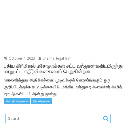
October 4, 2023
chennai legal firm
புதிய கிரிமினல் மசோதாக்கள் சட்ட வல்லுனர்களிடமிருந்து
மாறுபட்ட எதிர்வினைகளைப் பெறுகின்றன
“காலனித்துவ ஆதிக்கத்தை” முடிவுக்குக் கொண்டுவரும் ஒரு
குறிப்பிடத்தக்க நடவடிக்கையில், மத்திய உள்துறை அமைச்சர் அமித்
ஷா ஆகஸ்ட் 11 அன்று மூன்று...
செய்தி சிறகுகள்
நீதி சிறகுகள்