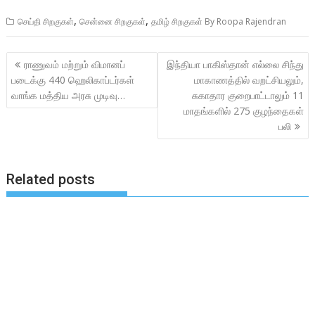
,
,
செய்தி சிறகுகள்
சென்னை சிறகுகள்
தமிழ் சிறகுகள் By Roopa Rajendran
Post
ராணுவம் மற்றும் விமானப்
இந்தியா பாகிஸ்தான் எல்லை சிந்து
navigation
படைக்கு 440 ஹெலிகாப்டர்கள்
மாகாணத்தில் வறட்சியலும்,
வாங்க மத்திய அரசு முடிவு…
சுகாதார குறைபாட்டாலும் 11
மாதங்களில் 275 குழந்தைகள்
பலி
Related posts