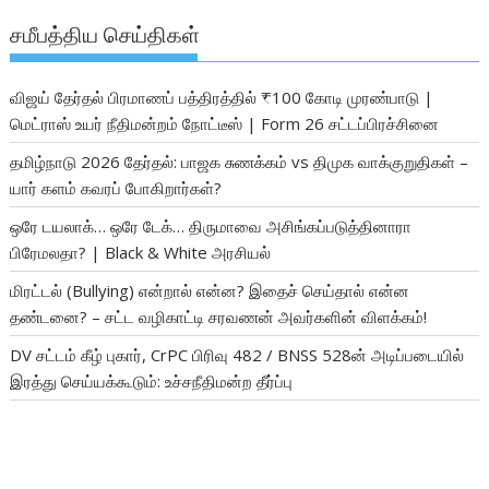
சமீபத்திய செய்திகள்
விஜய் தேர்தல் பிரமாணப் பத்திரத்தில் ₹100 கோடி முரண்பாடு |
மெட்ராஸ் உயர் நீதிமன்றம் நோட்டீஸ் | Form 26 சட்டப்பிரச்சினை
தமிழ்நாடு 2026 தேர்தல்: பாஜக சுணக்கம் vs திமுக வாக்குறுதிகள் –
யார் களம் கவரப் போகிறார்கள்?
ஒரே டயலாக்… ஒரே டேக்… திருமாவை அசிங்கப்படுத்தினாரா
பிரேமலதா? | Black & White அரசியல்
மிரட்டல் (Bullying) என்றால் என்ன? இதைச் செய்தால் என்ன
தண்டனை? – சட்ட வழிகாட்டி சரவணன் அவர்களின் விளக்கம்!
DV சட்டம் கீழ் புகார், CrPC பிரிவு 482 / BNSS 528ன் அடிப்படையில்
இரத்து செய்யக்கூடும்: உச்சநீதிமன்ற தீர்ப்பு