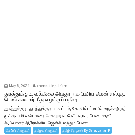
May 8, 2024
chennai legal firm
துாத்துக்குடி: வக்கீலை அவதூறாக பேசிய பெண் எஸ்.ஐ.,
பெண் காவலர் மீது வழக்குப் பதிவு
துாத்துக்குடி: துாத்துக்குடி மாவட்டம், கோவில்பட்டியில் வழக்கறிஞர்
முத்துசாமி என்பவரை அவதூறாக பேசியதாக, பெண் உதவி
ஆய்வாளர் ஆரோக்கிய ஜென்சி மற்றும் பெண்...
செய்தி சிறகுகள்
தமிழக சிறகுகள்
தமிழ் சிறகுகள் By Saravvanan R