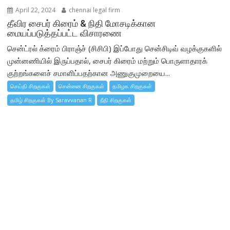
April 22, 2024
chennai legal firm
தீவிர சைபர் கிரைம் & நிதி மோசடிக்கான
மையப்படுத்தப்பட்ட விசாரணை
சென்ட்ரல் க்ரைம் பிராஞ்ச் (சிசிபி) இப்போது சென்சிடிவ் வழக்குகளில்
முன்னணியில் இருப்பதால், சைபர் கிரைம் மற்றும் பொருளாதாரக்
குற்றங்களைச் சமாளிப்பதற்கான அணுகுமுறையை...
செய்தி சிறகுகள்
சென்னை சிறகுகள்
தமிழக சிறகுகள்
தமிழ் சிறகுகள் By Saravvanan R
நீதி சிறகுகள்