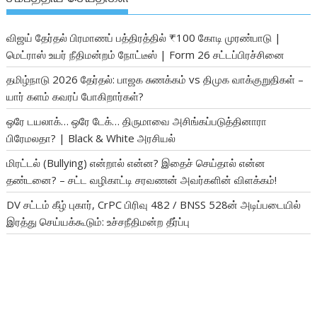
விஜய் தேர்தல் பிரமாணப் பத்திரத்தில் ₹100 கோடி முரண்பாடு |
மெட்ராஸ் உயர் நீதிமன்றம் நோட்டீஸ் | Form 26 சட்டப்பிரச்சினை
தமிழ்நாடு 2026 தேர்தல்: பாஜக சுணக்கம் vs திமுக வாக்குறுதிகள் –
யார் களம் கவரப் போகிறார்கள்?
ஒரே டயலாக்… ஒரே டேக்… திருமாவை அசிங்கப்படுத்தினாரா
பிரேமலதா? | Black & White அரசியல்
மிரட்டல் (Bullying) என்றால் என்ன? இதைச் செய்தால் என்ன
தண்டனை? – சட்ட வழிகாட்டி சரவணன் அவர்களின் விளக்கம்!
DV சட்டம் கீழ் புகார், CrPC பிரிவு 482 / BNSS 528ன் அடிப்படையில்
இரத்து செய்யக்கூடும்: உச்சநீதிமன்ற தீர்ப்பு