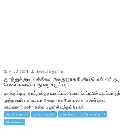
May 8, 2024
chennai legal firm
துாத்துக்குடி: வக்கீலை அவதூறாக பேசிய பெண் எஸ்.ஐ.,
பெண் காவலர் மீது வழக்குப் பதிவு
துாத்துக்குடி: துாத்துக்குடி மாவட்டம், கோவில்பட்டியில் வழக்கறிஞர்
முத்துசாமி என்பவரை அவதூறாக பேசியதாக, பெண் உதவி
ஆய்வாளர் ஆரோக்கிய ஜென்சி மற்றும் பெண்...
செய்தி சிறகுகள்
தமிழக சிறகுகள்
தமிழ் சிறகுகள் By Saravvanan R
நீதி சிறகுகள்