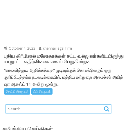
October 4, 2023
chennai legal firm
புதிய கிரிமினல் மசோதாக்கள் சட்ட வல்லுனர்களிடமிருந்து
மாறுபட்ட எதிர்வினைகளைப் பெறுகின்றன
“காலனித்துவ ஆதிக்கத்தை” முடிவுக்குக் கொண்டுவரும் ஒரு
குறிப்பிடத்தக்க நடவடிக்கையில், மத்திய உள்துறை அமைச்சர் அமித்
ஷா ஆகஸ்ட் 11 அன்று மூன்று...
செய்தி சிறகுகள்
நீதி சிறகுகள்
சமீபத்திய செய்திகள்