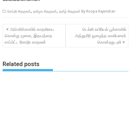
,
,
செய்தி சிறகுகள்
தமிழக சிறகுகள்
தமிழ் சிறகுகள் By Roopa Rajendran
Post
அமெரிக்காவில் காதலியை
டெல்லி உயிரியல் பூங்காவில்
navigation
கொன்று மூளை, இதயத்தை
அத்துமீறி நுழைந்த வாலிபரைக்
சாப்பிட்ட கோடூர காதலன்
கொன்றது புலி
Related posts