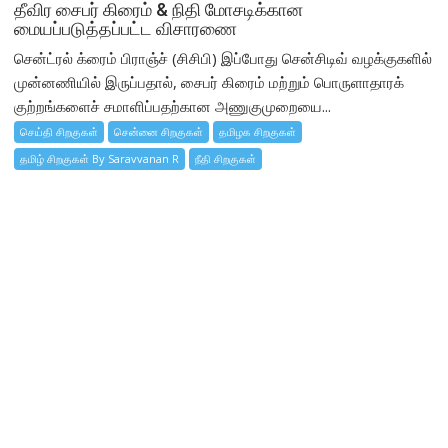
தீவிர சைபர் கிரைம் & நிதி மோசடிக்கான
மையப்படுத்தப்பட்ட விசாரணை
சென்ட்ரல் க்ரைம் பிராஞ்ச் (சிசிபி) இப்போது சென்சிடிவ் வழக்குகளில்
முன்னணியில் இருப்பதால், சைபர் கிரைம் மற்றும் பொருளாதாரக்
குற்றங்களைச் சமாளிப்பதற்கான அணுகுமுறையை...
செய்தி சிறகுகள்
சென்னை சிறகுகள்
தமிழக சிறகுகள்
தமிழ் சிறகுகள் By Saravvanan R
நீதி சிறகுகள்