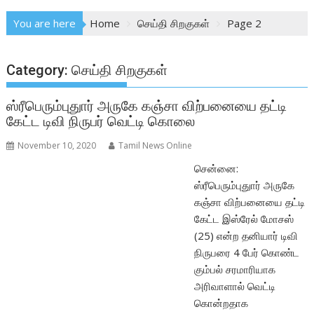
You are here
Home
செய்தி சிறகுகள்
Page 2
Category:
செய்தி சிறகுகள்
ஸ்ரீபெரும்புதுார் அருகே கஞ்சா விற்பனையை தட்டி
கேட்ட டிவி நிருபர் வெட்டி கொலை
November 10, 2020
Tamil News Online
சென்னை:
ஸ்ரீபெரும்புதுார் அருகே
கஞ்சா விற்பனையை தட்டி
கேட்ட இஸ்ரேல் மோசஸ்
(25) என்ற தனியார் டிவி
நிருபரை 4 பேர் கொண்ட
கும்பல் சரமாரியாக
அரிவாளால் வெட்டி
கொன்றதாக