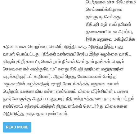
பெற்றதாக உச்ச நீதிமன்றம்
செவ்வாய்க்கிழமை
தள்ளுபடி செய்தது.
நீதிபதி ஆர் எஃப் நரிமன்
தலைமையிலான அமர்வு,
இந்த மனுவை மகிழ்விக்க
கடுமையான வெறுப்பை வெளிப்படுத்தியதை அடுத்து இந்த மனு
வாபஸ் பெறப்பட்டது. “நீங்கள் உண்மையிலேயே இந்த வழக்கை வாதிட
விரும்புகிறீர்களா? ஏனென்றால் நீங்கள் செய்தால் நாங்கள் பெரும்
செலவுகளைச் சுமத்துவோம்” என்று நீதிபதி நாரிமன் மனுதாரரின்
வழக்கறிஞரிடம் கூறினார். அதன்பிறகு, கேரளாவைச் சேர்ந்த
மனுதாரரின் வழக்கறிஞர் ஷாஜி கோடங்கந்தத் மனுவை வாபஸ்
பெற்றார். உலகளாவிய கச்சா எண்ணெய் விலை வீழ்ச்சியின் பயனை
நுகர்வோருக்கு அனுப்ப மனுதாரர் நீதிமன்ற உத்தரவை நாடினார் மற்றும்
எண்ணெய் சந்தைப்படுத்தல் நிறுவனங்கள் தொடர்ந்து விலைகளை
அதிகரித்து வருவதாக புலம்பினார்.
READ MORE