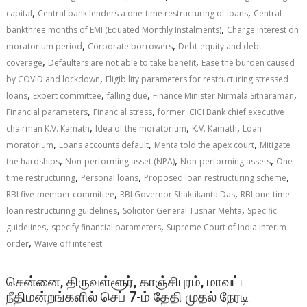
,
,
capital
Central bank lenders a one-time restructuring of loans
Central
,
bankthree months of EMI (Equated Monthly Instalments)
Charge interest on
,
,
moratorium period
Corporate borrowers
Debt-equity and debt
,
,
coverage
Defaulters are not able to take benefit
Ease the burden caused
,
by COVID and lockdown
Eligibility parameters for restructuring stressed
,
,
,
,
loans
Expert committee
falling due
Finance Minister Nirmala Sitharaman
,
,
Financial parameters
Financial stress
former ICICI Bank chief executive
,
,
,
chairman K.V. Kamath
Idea of the moratorium
K.V. Kamath
Loan
,
,
,
moratorium
Loans accounts default
Mehta told the apex court
Mitigate
,
,
,
the hardships
Non-performing asset (NPA)
Non-performing assets
One-
,
,
,
time restructuring
Personal loans
Proposed loan restructuring scheme
,
,
RBI five-member committee
RBI Governor Shaktikanta Das
RBI one-time
,
,
loan restructuring guidelines
Solicitor General Tushar Mehta
Specific
,
,
guidelines
specify financial parameters
Supreme Court of India interim
,
order
Waive off interest
சென்னை, திருவள்ளூர், காஞ்சிபுரம், மாவட்ட
நீதிமன்றங்களில் செப் 7-ம் தேதி முதல் நேரடி