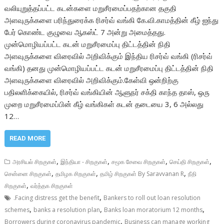
வலியுறுத்தப்பட்ட கடன்களை மறுசீரமைப்பதற்கான தகுதி
அளவுருக்களை பரிந்துரைக்க ரிசர்வ் வங்கி கே.வி.காமத்தின் கீழ் ஐந்து
பேர் கொண்ட குழுவை ஆகஸ்ட் 7 அன்று அமைத்தது.
முன்மொழியப்பட்ட கடன் மறுசீரமைப்பு திட்டத்தின் நிதி
அளவுருக்களை விரைவில் அறிவிக்கும் இந்திய ரிசர்வ் வங்கி (ரிசர்வ்
வங்கி) தனது முன்மொழியப்பட்ட கடன் மறுசீரமைப்பு திட்டத்தின் நிதி
அளவுருக்களை விரைவில் அறிவிக்கும்.கேள்வி ஒன்றிற்கு
பதிலளிக்கையில், ரிசர்வ் வங்கியின் ஆளுநர் சக்தி காந்த தாஸ், ஒரு
முறை மறுசீரமைப்பின் கீழ் வங்கிகள் கடன் தடையை 3, 6 அல்லது
12…
READ MORE
,
,
,
,
அரசியல் சிறகுகள்
இந்தியா - சிறகுகள்
சமூக சேவை சிறகுகள்
செய்தி சிறகுகள்
,
,
,
சென்னை சிறகுகள்
தமிழக சிறகுகள்
தமிழ் சிறகுகள் By Saravvanan R
நீதி
,
சிறகுகள்
வர்த்தக சிறகுகள்
,
.Facing distress get the benefit
Bankers to roll out loan resolution
,
,
,
schemes
banks a resolution plan
Banks loan moratorium 12 months
,
Borrowers during coronavirus pandemic
Business can manage working