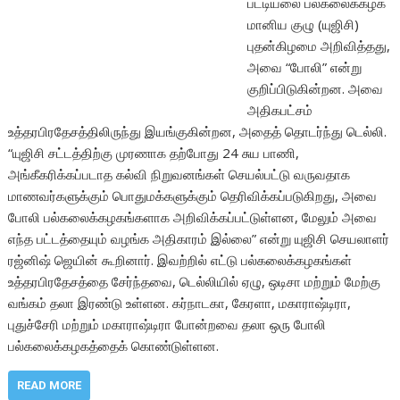
பட்டியலை பல்கலைக்கழக
மானிய குழு (யுஜிசி)
புதன்கிழமை அறிவித்தது,
அவை “போலி” என்று
குறிப்பிடுகின்றன. அவை
அதிகபட்சம்
உத்தரபிரதேசத்திலிருந்து இயங்குகின்றன, அதைத் தொடர்ந்து டெல்லி.
“யுஜிசி சட்டத்திற்கு முரணாக தற்போது 24 சுய பாணி,
அங்கீகரிக்கப்படாத கல்வி நிறுவனங்கள் செயல்பட்டு வருவதாக
மாணவர்களுக்கும் பொதுமக்களுக்கும் தெரிவிக்கப்படுகிறது, அவை
போலி பல்கலைக்கழகங்களாக அறிவிக்கப்பட்டுள்ளன, மேலும் அவை
எந்த பட்டத்தையும் வழங்க அதிகாரம் இல்லை” என்று யுஜிசி செயலாளர்
ரஜ்னிஷ் ஜெயின் கூறினார். இவற்றில் எட்டு பல்கலைக்கழகங்கள்
உத்தரபிரதேசத்தை சேர்ந்தவை, டெல்லியில் ஏழு, ஒடிசா மற்றும் மேற்கு
வங்கம் தலா இரண்டு உள்ளன. கர்நாடகா, கேரளா, மகாராஷ்டிரா,
புதுச்சேரி மற்றும் மகாராஷ்டிரா போன்றவை தலா ஒரு போலி
பல்கலைக்கழகத்தைக் கொண்டுள்ளன.
READ MORE