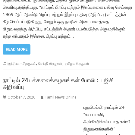
தெளிவுபடுத்தியது, “நாட்டில் பிறப்பு மற்றும் இறப்புகளை பதிவு செய்வது
1969 ஆம் ஆண்டு பிறப்பு மற்றும் இறப்பு பதிவு (ஆர்.பி.டி) சட்டத்தின்
கீழ் செய்யப்படுகிறது, மேலும் ஒரு நபரின் அடையாளத்தை
நிறுவுவதற்கு ஆர்.பி.டி சட்டத்தில் ஆதார் பயன்படுத்த அனுமதிக்கும்
எந்த ஏற்பாடும் இல்லை. பிறப்பு மற்றும்…
READ MORE
,
,
இந்தியா - சிறகுகள்
செய்தி சிறகுகள்
தமிழக சிறகுகள்
நாட்டில் 24 பல்கலைக்கழகங்கள் போலி : யுஜிசி
அறிவிப்பு
October 7, 2020
Tamil News Online
புதுடெல்லி: நாட்டில் 24
“சுய பாணி,
அங்கீகரிக்கப்படாத கல்வி
நிறுவனங்களின்”