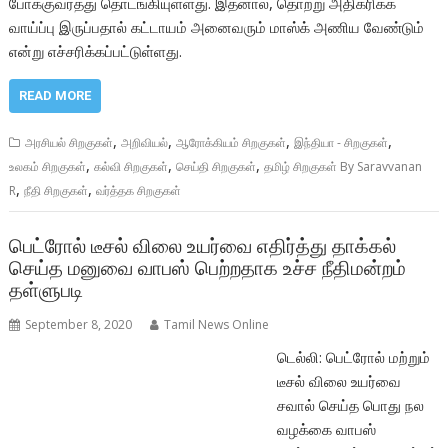
போக்குவரத்து தொடங்கியுள்ளது. இதனால், தொற்று அதிகரிக்க
வாய்ப்பு இருப்பதால் கட்டாயம் அனைவரும் மாஸ்க் அணிய வேண்டும்
என்று எச்சரிக்கப்பட்டுள்ளது.
READ MORE
,
,
,
,
அரசியல் சிறகுகள்
அறிவியல்
ஆரோக்கியம் சிறகுகள்
இந்தியா - சிறகுகள்
,
,
,
உலகம் சிறகுகள்
கல்வி சிறகுகள்
செய்தி சிறகுகள்
தமிழ் சிறகுகள் By Saravvanan
,
,
R
நீதி சிறகுகள்
வர்த்தக சிறகுகள்
பெட்ரோல் டீசல் விலை உயர்வை எதிர்த்து தாக்கல்
செய்த மனுவை வாபஸ் பெற்றதாக உச்ச நீதிமன்றம்
தள்ளுபடி
September 8, 2020
Tamil News Online
டெல்லி: பெட்ரோல் மற்றும்
டீசல் விலை உயர்வை
சவால் செய்த பொது நல
வழக்கை வாபஸ்