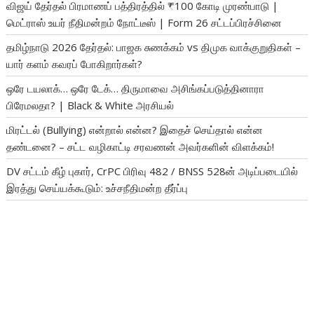
விஜய் தேர்தல் பிரமாணப் பத்திரத்தில் ₹100 கோடி முரண்பாடு |
மெட்ராஸ் உயர் நீதிமன்றம் நோட்டீஸ் | Form 26 சட்டப்பிரச்சினை
தமிழ்நாடு 2026 தேர்தல்: பாஜக சுணக்கம் vs திமுக வாக்குறுதிகள் –
யார் களம் கவரப் போகிறார்கள்?
ஒரே டயலாக்… ஒரே டேக்… திருமாவை அசிங்கப்படுத்தினாரா
பிரேமலதா? | Black & White அரசியல்
மிரட்டல் (Bullying) என்றால் என்ன? இதைச் செய்தால் என்ன
தண்டனை? – சட்ட வழிகாட்டி சரவணன் அவர்களின் விளக்கம்!
DV சட்டம் கீழ் புகார், CrPC பிரிவு 482 / BNSS 528ன் அடிப்படையில்
இரத்து செய்யக்கூடும்: உச்சநீதிமன்ற தீர்ப்பு