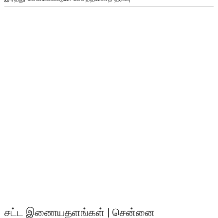
சட்ட இணையதளங்கள் | சென்னை