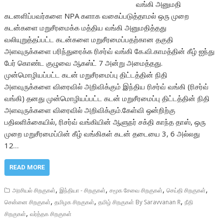
வங்கி அனுமதி
கடனளிப்பவர்களை NPA களாக வகைப்படுத்தாமல் ஒரு முறை
கடன்களை மறுசீரமைக்க மத்திய வங்கி அனுமதித்தது
வலியுறுத்தப்பட்ட கடன்களை மறுசீரமைப்பதற்கான தகுதி
அளவுருக்களை பரிந்துரைக்க ரிசர்வ் வங்கி கே.வி.காமத்தின் கீழ் ஐந்து
பேர் கொண்ட குழுவை ஆகஸ்ட் 7 அன்று அமைத்தது.
முன்மொழியப்பட்ட கடன் மறுசீரமைப்பு திட்டத்தின் நிதி
அளவுருக்களை விரைவில் அறிவிக்கும் இந்திய ரிசர்வ் வங்கி (ரிசர்வ்
வங்கி) தனது முன்மொழியப்பட்ட கடன் மறுசீரமைப்பு திட்டத்தின் நிதி
அளவுருக்களை விரைவில் அறிவிக்கும்.கேள்வி ஒன்றிற்கு
பதிலளிக்கையில், ரிசர்வ் வங்கியின் ஆளுநர் சக்தி காந்த தாஸ், ஒரு
முறை மறுசீரமைப்பின் கீழ் வங்கிகள் கடன் தடையை 3, 6 அல்லது
12…
READ MORE
,
,
,
,
அரசியல் சிறகுகள்
இந்தியா - சிறகுகள்
சமூக சேவை சிறகுகள்
செய்தி சிறகுகள்
,
,
,
சென்னை சிறகுகள்
தமிழக சிறகுகள்
தமிழ் சிறகுகள் By Saravvanan R
நீதி
,
சிறகுகள்
வர்த்தக சிறகுகள்