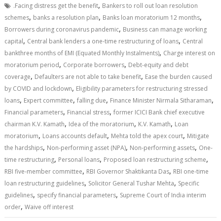
,
.Facing distress get the benefit
Bankers to roll out loan resolution
,
,
,
schemes
banks a resolution plan
Banks loan moratorium 12 months
,
Borrowers during coronavirus pandemic
Business can manage working
,
,
capital
Central bank lenders a one-time restructuring of loans
Central
,
bankthree months of EMI (Equated Monthly Instalments)
Charge interest on
,
,
moratorium period
Corporate borrowers
Debt-equity and debt
,
,
coverage
Defaulters are not able to take benefit
Ease the burden caused
,
by COVID and lockdown
Eligibility parameters for restructuring stressed
,
,
,
,
loans
Expert committee
falling due
Finance Minister Nirmala Sitharaman
,
,
Financial parameters
Financial stress
former ICICI Bank chief executive
,
,
,
chairman K.V. Kamath
Idea of the moratorium
K.V. Kamath
Loan
,
,
,
moratorium
Loans accounts default
Mehta told the apex court
Mitigate
,
,
,
the hardships
Non-performing asset (NPA)
Non-performing assets
One-
,
,
,
time restructuring
Personal loans
Proposed loan restructuring scheme
,
,
RBI five-member committee
RBI Governor Shaktikanta Das
RBI one-time
,
,
loan restructuring guidelines
Solicitor General Tushar Mehta
Specific
,
,
guidelines
specify financial parameters
Supreme Court of India interim
,
order
Waive off interest