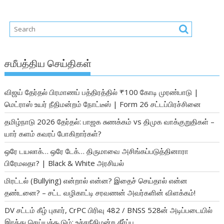
சமீபத்திய செய்திகள்
விஜய் தேர்தல் பிரமாணப் பத்திரத்தில் ₹100 கோடி முரண்பாடு |
மெட்ராஸ் உயர் நீதிமன்றம் நோட்டீஸ் | Form 26 சட்டப்பிரச்சினை
தமிழ்நாடு 2026 தேர்தல்: பாஜக சுணக்கம் vs திமுக வாக்குறுதிகள் –
யார் களம் கவரப் போகிறார்கள்?
ஒரே டயலாக்… ஒரே டேக்… திருமாவை அசிங்கப்படுத்தினாரா
பிரேமலதா? | Black & White அரசியல்
மிரட்டல் (Bullying) என்றால் என்ன? இதைச் செய்தால் என்ன
தண்டனை? – சட்ட வழிகாட்டி சரவணன் அவர்களின் விளக்கம்!
DV சட்டம் கீழ் புகார், CrPC பிரிவு 482 / BNSS 528ன் அடிப்படையில்
இரத்து செய்யக்கூடும்: உச்சநீதிமன்ற தீர்ப்பு