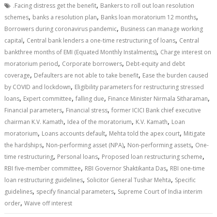
,
.Facing distress get the benefit
Bankers to roll out loan resolution
,
,
,
schemes
banks a resolution plan
Banks loan moratorium 12 months
,
Borrowers during coronavirus pandemic
Business can manage working
,
,
capital
Central bank lenders a one-time restructuring of loans
Central
,
bankthree months of EMI (Equated Monthly Instalments)
Charge interest on
,
,
moratorium period
Corporate borrowers
Debt-equity and debt
,
,
coverage
Defaulters are not able to take benefit
Ease the burden caused
,
by COVID and lockdown
Eligibility parameters for restructuring stressed
,
,
,
,
loans
Expert committee
falling due
Finance Minister Nirmala Sitharaman
,
,
Financial parameters
Financial stress
former ICICI Bank chief executive
,
,
,
chairman K.V. Kamath
Idea of the moratorium
K.V. Kamath
Loan
,
,
,
moratorium
Loans accounts default
Mehta told the apex court
Mitigate
,
,
,
the hardships
Non-performing asset (NPA)
Non-performing assets
One-
,
,
,
time restructuring
Personal loans
Proposed loan restructuring scheme
,
,
RBI five-member committee
RBI Governor Shaktikanta Das
RBI one-time
,
,
loan restructuring guidelines
Solicitor General Tushar Mehta
Specific
,
,
guidelines
specify financial parameters
Supreme Court of India interim
,
order
Waive off interest