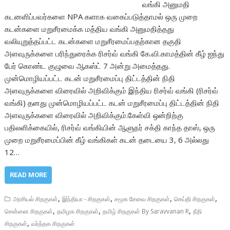
வங்கி அனுமதி
கடனளிப்பவர்களை NPA களாக வகைப்படுத்தாமல் ஒரு முறை
கடன்களை மறுசீரமைக்க மத்திய வங்கி அனுமதித்தது
வலியுறுத்தப்பட்ட கடன்களை மறுசீரமைப்பதற்கான தகுதி
அளவுருக்களை பரிந்துரைக்க ரிசர்வ் வங்கி கே.வி.காமத்தின் கீழ் ஐந்து
பேர் கொண்ட குழுவை ஆகஸ்ட் 7 அன்று அமைத்தது.
முன்மொழியப்பட்ட கடன் மறுசீரமைப்பு திட்டத்தின் நிதி
அளவுருக்களை விரைவில் அறிவிக்கும் இந்திய ரிசர்வ் வங்கி (ரிசர்வ்
வங்கி) தனது முன்மொழியப்பட்ட கடன் மறுசீரமைப்பு திட்டத்தின் நிதி
அளவுருக்களை விரைவில் அறிவிக்கும்.கேள்வி ஒன்றிற்கு
பதிலளிக்கையில், ரிசர்வ் வங்கியின் ஆளுநர் சக்தி காந்த தாஸ், ஒரு
முறை மறுசீரமைப்பின் கீழ் வங்கிகள் கடன் தடையை 3, 6 அல்லது
12…
READ MORE
,
,
,
,
அரசியல் சிறகுகள்
இந்தியா - சிறகுகள்
சமூக சேவை சிறகுகள்
செய்தி சிறகுகள்
,
,
,
சென்னை சிறகுகள்
தமிழக சிறகுகள்
தமிழ் சிறகுகள் By Saravvanan R
நீதி
,
சிறகுகள்
வர்த்தக சிறகுகள்