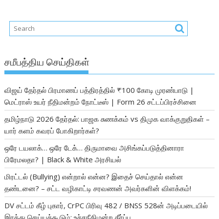
சமீபத்திய செய்திகள்
விஜய் தேர்தல் பிரமாணப் பத்திரத்தில் ₹100 கோடி முரண்பாடு |
மெட்ராஸ் உயர் நீதிமன்றம் நோட்டீஸ் | Form 26 சட்டப்பிரச்சினை
தமிழ்நாடு 2026 தேர்தல்: பாஜக சுணக்கம் vs திமுக வாக்குறுதிகள் –
யார் களம் கவரப் போகிறார்கள்?
ஒரே டயலாக்… ஒரே டேக்… திருமாவை அசிங்கப்படுத்தினாரா
பிரேமலதா? | Black & White அரசியல்
மிரட்டல் (Bullying) என்றால் என்ன? இதைச் செய்தால் என்ன
தண்டனை? – சட்ட வழிகாட்டி சரவணன் அவர்களின் விளக்கம்!
DV சட்டம் கீழ் புகார், CrPC பிரிவு 482 / BNSS 528ன் அடிப்படையில்
இரத்து செய்யக்கூடும்: உச்சநீதிமன்ற தீர்ப்பு