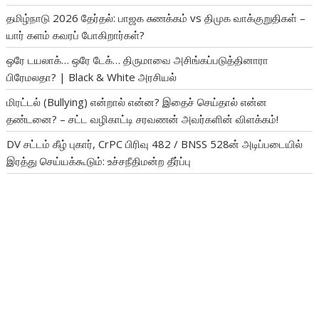
தமிழ்நாடு 2026 தேர்தல்: பாஜக சுணக்கம் vs திமுக வாக்குறுதிகள் –
யார் களம் கவரப் போகிறார்கள்?
ஒரே டயலாக்… ஒரே டேக்… திருமாவை அசிங்கப்படுத்தினாரா
பிரேமலதா? | Black & White அரசியல்
மிரட்டல் (Bullying) என்றால் என்ன? இதைச் செய்தால் என்ன
தண்டனை? – சட்ட வழிகாட்டி சரவணன் அவர்களின் விளக்கம்!
DV சட்டம் கீழ் புகார், CrPC பிரிவு 482 / BNSS 528ன் அடிப்படையில்
இரத்து செய்யக்கூடும்: உச்சநீதிமன்ற தீர்ப்பு