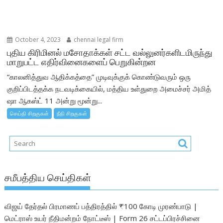
October 4, 2023
chennai legal firm
புதிய கிரிமினல் மசோதாக்கள் சட்ட வல்லுனர்களிடமிருந்து
மாறுபட்ட எதிர்வினைகளைப் பெறுகின்றன
“காலனித்துவ ஆதிக்கத்தை” முடிவுக்குக் கொண்டுவரும் ஒரு
குறிப்பிடத்தக்க நடவடிக்கையில், மத்திய உள்துறை அமைச்சர் அமித்
ஷா ஆகஸ்ட் 11 அன்று மூன்று...
செய்தி சிறகுகள்
நீதி சிறகுகள்
சமீபத்திய செய்திகள்
விஜய் தேர்தல் பிரமாணப் பத்திரத்தில் ₹100 கோடி முரண்பாடு |
மெட்ராஸ் உயர் நீதிமன்றம் நோட்டீஸ் | Form 26 சட்டப்பிரச்சினை