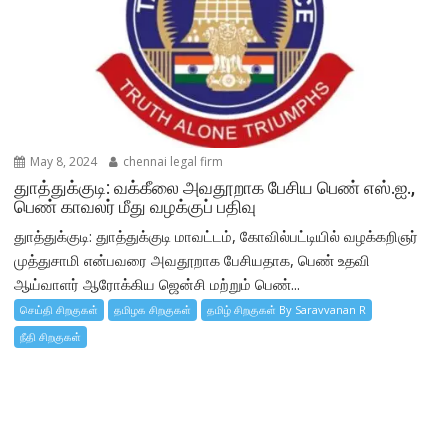
May 8, 2024
chennai legal firm
துாத்துக்குடி: வக்கீலை அவதூறாக பேசிய பெண் எஸ்.ஐ.,
பெண் காவலர் மீது வழக்குப் பதிவு
துாத்துக்குடி: துாத்துக்குடி மாவட்டம், கோவில்பட்டியில் வழக்கறிஞர்
முத்துசாமி என்பவரை அவதூறாக பேசியதாக, பெண் உதவி
ஆய்வாளர் ஆரோக்கிய ஜென்சி மற்றும் பெண்...
செய்தி சிறகுகள்
தமிழக சிறகுகள்
தமிழ் சிறகுகள் By Saravvanan R
நீதி சிறகுகள்