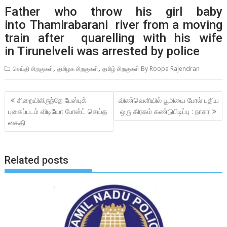
Father who throw his girl baby
into Thamirabarani river from a moving
train after quarelling with his wife
in Tirunelveli was arrested by police
,
,
செய்தி சிறகுகள்
தமிழக சிறகுகள்
தமிழ் சிறகுகள் By Roopa Rajendran
Post
சிறையிலிருந்தே பேஸ்புக்
விண்வெளியில் பூமியை போல் புதிய
navigation
புகைப்படம் விடியோ போஸ்ட் செய்த
ஒரு கிரகம் கண்டுபிடிப்பு : நாசா
கைதி
Related posts