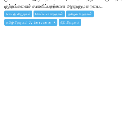
குற்றங்களைச் சமாளிப்பதற்கான அணுகுமுறையை...
செய்தி சிறகுகள்
சென்னை சிறகுகள்
தமிழக சிறகுகள்
தமிழ் சிறகுகள் By Saravvanan R
நீதி சிறகுகள்