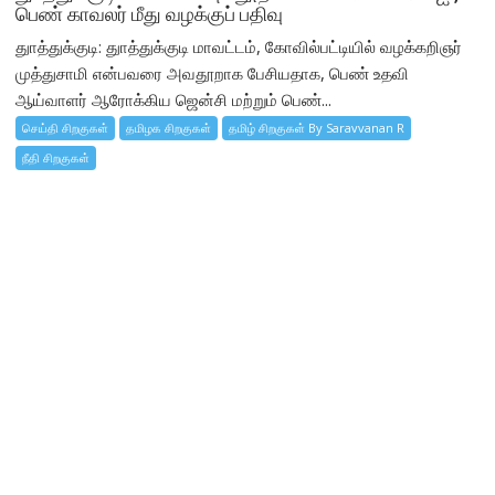
பெண் காவலர் மீது வழக்குப் பதிவு
துாத்துக்குடி: துாத்துக்குடி மாவட்டம், கோவில்பட்டியில் வழக்கறிஞர்
முத்துசாமி என்பவரை அவதூறாக பேசியதாக, பெண் உதவி
ஆய்வாளர் ஆரோக்கிய ஜென்சி மற்றும் பெண்...
செய்தி சிறகுகள்
தமிழக சிறகுகள்
தமிழ் சிறகுகள் By Saravvanan R
நீதி சிறகுகள்