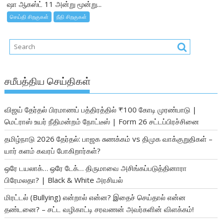
ஷா ஆகஸ்ட் 11 அன்று மூன்று...
செய்தி சிறகுகள்
நீதி சிறகுகள்
சமீபத்திய செய்திகள்
விஜய் தேர்தல் பிரமாணப் பத்திரத்தில் ₹100 கோடி முரண்பாடு |
மெட்ராஸ் உயர் நீதிமன்றம் நோட்டீஸ் | Form 26 சட்டப்பிரச்சினை
தமிழ்நாடு 2026 தேர்தல்: பாஜக சுணக்கம் vs திமுக வாக்குறுதிகள் –
யார் களம் கவரப் போகிறார்கள்?
ஒரே டயலாக்… ஒரே டேக்… திருமாவை அசிங்கப்படுத்தினாரா
பிரேமலதா? | Black & White அரசியல்
மிரட்டல் (Bullying) என்றால் என்ன? இதைச் செய்தால் என்ன
தண்டனை? – சட்ட வழிகாட்டி சரவணன் அவர்களின் விளக்கம்!