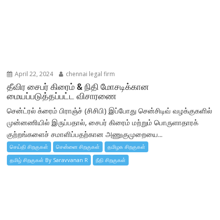
April 22, 2024
chennai legal firm
தீவிர சைபர் கிரைம் & நிதி மோசடிக்கான
மையப்படுத்தப்பட்ட விசாரணை
சென்ட்ரல் க்ரைம் பிராஞ்ச் (சிசிபி) இப்போது சென்சிடிவ் வழக்குகளில்
முன்னணியில் இருப்பதால், சைபர் கிரைம் மற்றும் பொருளாதாரக்
குற்றங்களைச் சமாளிப்பதற்கான அணுகுமுறையை...
செய்தி சிறகுகள்
சென்னை சிறகுகள்
தமிழக சிறகுகள்
தமிழ் சிறகுகள் By Saravvanan R
நீதி சிறகுகள்