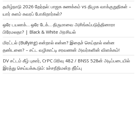
தமிழ்நாடு 2026 தேர்தல்: பாஜக சுணக்கம் vs திமுக வாக்குறுதிகள் –
யார் களம் கவரப் போகிறார்கள்?
ஒரே டயலாக்… ஒரே டேக்… திருமாவை அசிங்கப்படுத்தினாரா
பிரேமலதா? | Black & White அரசியல்
மிரட்டல் (Bullying) என்றால் என்ன? இதைச் செய்தால் என்ன
தண்டனை? – சட்ட வழிகாட்டி சரவணன் அவர்களின் விளக்கம்!
DV சட்டம் கீழ் புகார், CrPC பிரிவு 482 / BNSS 528ன் அடிப்படையில்
இரத்து செய்யக்கூடும்: உச்சநீதிமன்ற தீர்ப்பு