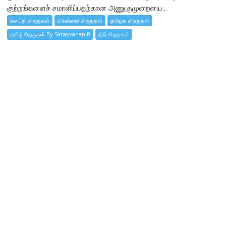
குற்றங்களைச் சமாளிப்பதற்கான அணுகுமுறையை...
செய்தி சிறகுகள்
சென்னை சிறகுகள்
தமிழக சிறகுகள்
தமிழ் சிறகுகள் By Saravvanan R
நீதி சிறகுகள்