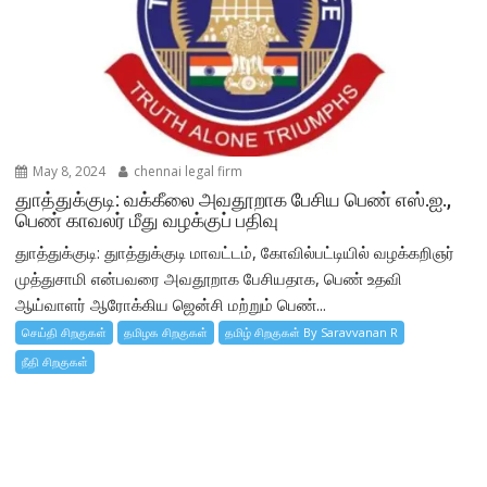
May 8, 2024
chennai legal firm
துாத்துக்குடி: வக்கீலை அவதூறாக பேசிய பெண் எஸ்.ஐ.,
பெண் காவலர் மீது வழக்குப் பதிவு
துாத்துக்குடி: துாத்துக்குடி மாவட்டம், கோவில்பட்டியில் வழக்கறிஞர்
முத்துசாமி என்பவரை அவதூறாக பேசியதாக, பெண் உதவி
ஆய்வாளர் ஆரோக்கிய ஜென்சி மற்றும் பெண்...
செய்தி சிறகுகள்
தமிழக சிறகுகள்
தமிழ் சிறகுகள் By Saravvanan R
நீதி சிறகுகள்