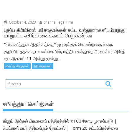
October 4, 2023
chennai legal firm
புதிய கிரிமினல் மசோதாக்கள் சட்ட வல்லுனர்களிடமிருந்து
மாறுபட்ட எதிர்வினைகளைப் பெறுகின்றன
“காலனித்துவ ஆதிக்கத்தை” முடிவுக்குக் கொண்டுவரும் ஒரு
குறிப்பிடத்தக்க நடவடிக்கையில், மத்திய உள்துறை அமைச்சர் அமித்
ஷா ஆகஸ்ட் 11 அன்று மூன்று...
செய்தி சிறகுகள்
நீதி சிறகுகள்
சமீபத்திய செய்திகள்
விஜய் தேர்தல் பிரமாணப் பத்திரத்தில் ₹100 கோடி முரண்பாடு |
மெட்ராஸ் உயர் நீதிமன்றம் நோட்டீஸ் | Form 26 சட்டப்பிரச்சினை