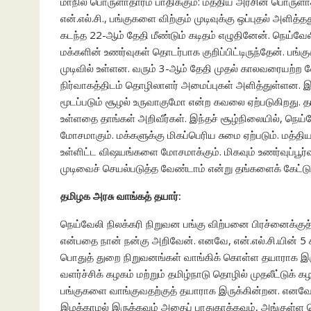
மாநில பொருளாதாரம் பாதிக்கும்: மத்திய அரசின் பொருள
என்.எல்.சி., பங்குகளை விற்கும் முடிவுக்கு ஒப்புதல் அளி
கடந்த 22-ஆம் தேதி மீண்டும் கடிதம் எழுதினேன். நெய்வே
மக்களின் உணர்வுகள் தொடர்பாக குறிப்பிட்டிருந்தேன். பங்
முடிவில் உள்ளன. வரும் 3-ஆம் தேதி முதல் காலவரையற்ற வ
நிர்வாகத்திடம் தொழிலாளர் அமைப்புகள் அளித்துள்ளன. 
மூடப்படும் சூழல் உருவாகுமோ என்ற கவலை ஏற்படுகிறது. த
உள்ளதை தாங்கள் அறிவீர்கள். இந்தச் சூழ்நிலையில், நெய
மோசமாகும். மக்களுக்கு மிகப்பெரிய சுமை ஏற்படும். மத்தி
உள்ளிட்ட விஷயங்களை மோசமாக்கும். மிகவும் உணர்வுப்பூர்
முடிவைச் செயல்படுத்த வேண்டாம் என்று தங்களைக் கேட்ட
தமிழக அரசு வாங்கத் தயார்:
நெய்வேலி நிலக்கரி நிறுவன பங்கு விற்பனை பிரச்னைக்குத
என்பதை நான் நன்கு அறிவேன். எனவே, என்.எல்.சி.யின் 5
பொதுத் துறை நிறுவனங்கள் வாங்கிக் கொள்ள தயாராக இருக
வளர்ச்சிக் கழகம் மற்றும் தமிழ்நாடு தொழில் முதலீட்டுக
பங்குகளை வாங்குவதற்குத் தயாராக இருக்கின்றன. எனவே
இழக்காமல் இருக்கவும் அதைப் பாதுகாக்கவும், அங்குள்ள 