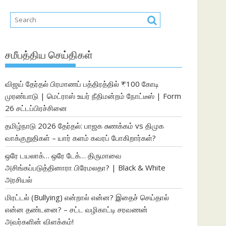
சமீபத்திய செய்திகள்
விஜய் தேர்தல் பிரமாணப் பத்திரத்தில் ₹100 கோடி
முரண்பாடு | மெட்ராஸ் உயர் நீதிமன்றம் நோட்டீஸ் | Form
26 சட்டப்பிரச்சினை
தமிழ்நாடு 2026 தேர்தல்: பாஜக சுணக்கம் vs திமுக
வாக்குறுதிகள் – யார் களம் கவரப் போகிறார்கள்?
ஒரே டயலாக்… ஒரே டேக்… திருமாவை
அசிங்கப்படுத்தினாரா பிரேமலதா? | Black & White
அரசியல்
மிரட்டல் (Bullying) என்றால் என்ன? இதைச் செய்தால்
என்ன தண்டனை? – சட்ட வழிகாட்டி சரவணன்
அவர்களின் விளக்கம்!