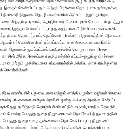
ாதார விவகாரங்களுக்கான அமைச்சரவைக் குழு கடந்த வாரம் கூடி,
த்தது. இதைக் கேள்விபட்டதும் அந்தப் பிரச்னை தொடர்பாக தங்களுக்கு
லி நிலக்கரி நிறுவன தொழிலாளர்களின் அச்சம் மற்றும் தமிழக
குகளை விற்கும் முடிவால், தொழிலாளர் அமைப்புகள் போராட்டம் நடத்தும்
ேலைநிறுத்தப் போராட்டம் நடத்துவதற்கான அறிவிப்பை என்.எல்.சி.
இந்த நிலை தொடர்ந்தால், நெய்வேலி நிலக்கரி நிறுவனத்தின் ஆலைகள்
மிழகம் ஏற்கெனவே மின் தட்டுப்பாட்டால் கடுமையான பாதிப்பில்
்வேலி நிறுவனம் மூடப்பட்டால் மாநிலத்தின் பொருளாதார நிலை
ய அரசின் இந்த நிலைப்பாடு தமிழகத்தில் சட்டம்-ஒழுங்கு பிரச்னை
வமான மற்றும் முக்கியமான விவகாரத்தில் மத்திய அரசு எடுத்துள்ள
ுக் கொள்கிறேன்.
் தீர்வு காண்பதில் புதுமையான மற்றும் சாத்தியமுள்ள வழிகள் தேவை
 சதவீத பங்குகளை தமிழக அரசின் ஒன்று அல்லது அதற்கு மேற்பட்ட
்கிறது. தமிழ்நாடு தொழில் மேம்பாட்டுக் கழகம், மாநில தொழில்
் கழகம் போன்ற பொதுத் துறை நிறுவனங்கள் நெய்வேலி நிறுவனத்தின்
, பொதுத் துறை என்ற தன்மையை நெய்வேலி பழுப்பு நிறுவனம்
தொழிலாளர்கள் மற்றும் அந்தப் பகுதி மக்களின் கொந்தளிப்பான