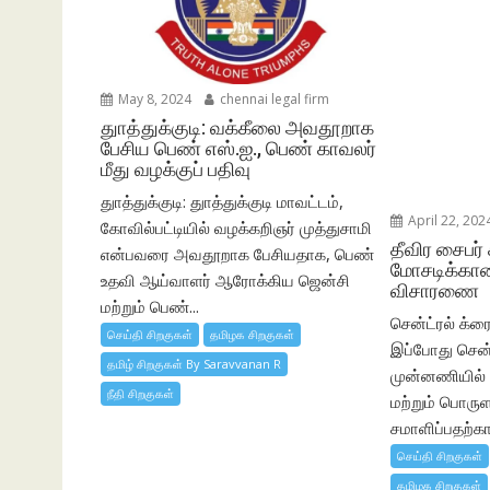
May 8, 2024
chennai legal firm
துாத்துக்குடி: வக்கீலை அவதூறாக
பேசிய பெண் எஸ்.ஐ., பெண் காவலர்
மீது வழக்குப் பதிவு
துாத்துக்குடி: துாத்துக்குடி மாவட்டம்,
April 22, 202
கோவில்பட்டியில் வழக்கறிஞர் முத்துசாமி
தீவிர சைபர் 
என்பவரை அவதூறாக பேசியதாக, பெண்
மோசடிக்கான
உதவி ஆய்வாளர் ஆரோக்கிய ஜென்சி
விசாரணை
மற்றும் பெண்...
சென்ட்ரல் க்ரைம
செய்தி சிறகுகள்
தமிழக சிறகுகள்
இப்போது சென்
தமிழ் சிறகுகள் By Saravvanan R
முன்னணியில் இ
நீதி சிறகுகள்
மற்றும் பொரு
சமாளிப்பதற்
செய்தி சிறகுகள்
தமிழக சிறகுகள்