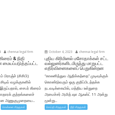
4
chennai legal firm
October 4, 2023
chennai legal firm
கிரைம் & நிதி
புதிய கிரிமினல் மசோதாக்கள் சட்ட
 மையப்படுத்தப்பட்ட
வல்லுனர்களிடமிருந்து மாறுபட்ட
எதிர்வினைகளைப் பெறுகின்றன
் பிராஞ்ச் (சிசிபி)
“காலனித்துவ ஆதிக்கத்தை” முடிவுக்குக்
சிடிவ் வழக்குகளில்
கொண்டுவரும் ஒரு குறிப்பிடத்தக்க
ருப்பதால், சைபர் கிரைம்
நடவடிக்கையில், மத்திய உள்துறை
ளாதாரக் குற்றங்களைச்
அமைச்சர் அமித் ஷா ஆகஸ்ட் 11 அன்று
கான அணுகுமுறையை...
மூன்று...
சென்னை சிறகுகள்
செய்தி சிறகுகள்
நீதி சிறகுகள்