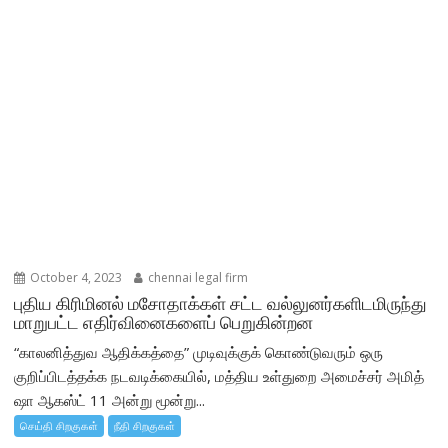
October 4, 2023
chennai legal firm
புதிய கிரிமினல் மசோதாக்கள் சட்ட வல்லுனர்களிடமிருந்து
மாறுபட்ட எதிர்வினைகளைப் பெறுகின்றன
“காலனித்துவ ஆதிக்கத்தை” முடிவுக்குக் கொண்டுவரும் ஒரு
குறிப்பிடத்தக்க நடவடிக்கையில், மத்திய உள்துறை அமைச்சர் அமித்
ஷா ஆகஸ்ட் 11 அன்று மூன்று...
செய்தி சிறகுகள்
நீதி சிறகுகள்