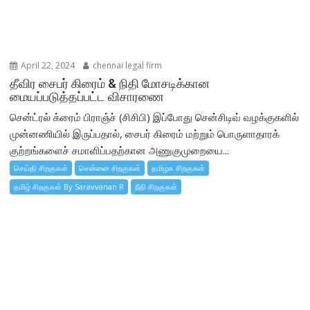
April 22, 2024
chennai legal firm
தீவிர சைபர் கிரைம் & நிதி மோசடிக்கான
மையப்படுத்தப்பட்ட விசாரணை
சென்ட்ரல் க்ரைம் பிராஞ்ச் (சிசிபி) இப்போது சென்சிடிவ் வழக்குகளில்
முன்னணியில் இருப்பதால், சைபர் கிரைம் மற்றும் பொருளாதாரக்
குற்றங்களைச் சமாளிப்பதற்கான அணுகுமுறையை...
செய்தி சிறகுகள்
சென்னை சிறகுகள்
தமிழக சிறகுகள்
தமிழ் சிறகுகள் By Saravvanan R
நீதி சிறகுகள்