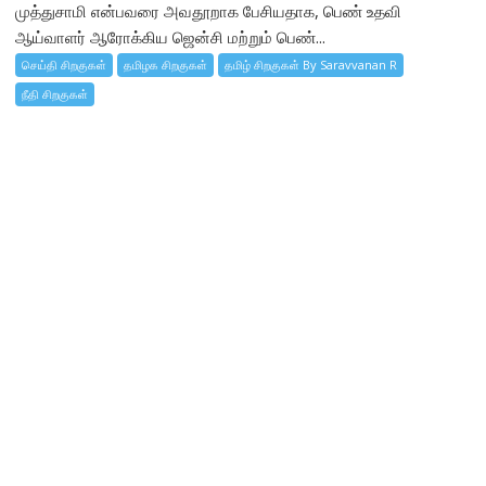
முத்துசாமி என்பவரை அவதூறாக பேசியதாக, பெண் உதவி
ஆய்வாளர் ஆரோக்கிய ஜென்சி மற்றும் பெண்...
செய்தி சிறகுகள்
தமிழக சிறகுகள்
தமிழ் சிறகுகள் By Saravvanan R
நீதி சிறகுகள்