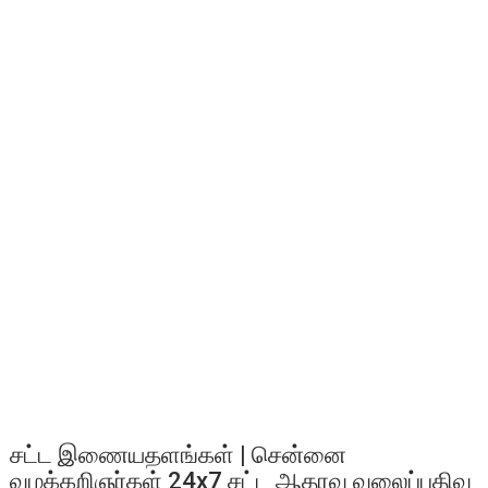
சட்ட இணையதளங்கள் | சென்னை
வழக்கறிஞர்கள் 24x7 சட்ட ஆதரவு வலைப்பதிவு