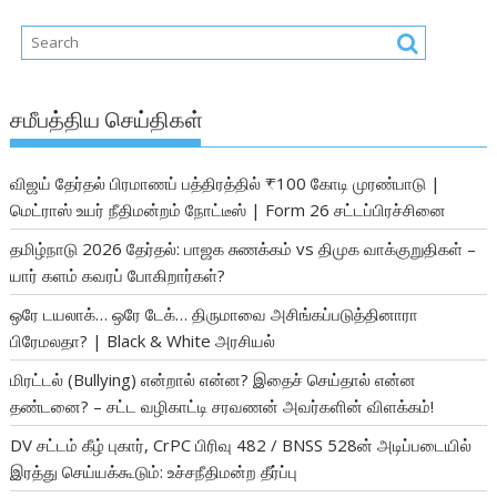
சமீபத்திய செய்திகள்
விஜய் தேர்தல் பிரமாணப் பத்திரத்தில் ₹100 கோடி முரண்பாடு |
மெட்ராஸ் உயர் நீதிமன்றம் நோட்டீஸ் | Form 26 சட்டப்பிரச்சினை
தமிழ்நாடு 2026 தேர்தல்: பாஜக சுணக்கம் vs திமுக வாக்குறுதிகள் –
யார் களம் கவரப் போகிறார்கள்?
ஒரே டயலாக்… ஒரே டேக்… திருமாவை அசிங்கப்படுத்தினாரா
பிரேமலதா? | Black & White அரசியல்
மிரட்டல் (Bullying) என்றால் என்ன? இதைச் செய்தால் என்ன
தண்டனை? – சட்ட வழிகாட்டி சரவணன் அவர்களின் விளக்கம்!
DV சட்டம் கீழ் புகார், CrPC பிரிவு 482 / BNSS 528ன் அடிப்படையில்
இரத்து செய்யக்கூடும்: உச்சநீதிமன்ற தீர்ப்பு