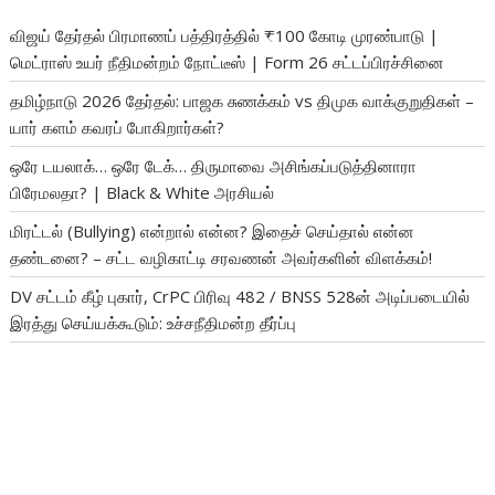
விஜய் தேர்தல் பிரமாணப் பத்திரத்தில் ₹100 கோடி முரண்பாடு |
மெட்ராஸ் உயர் நீதிமன்றம் நோட்டீஸ் | Form 26 சட்டப்பிரச்சினை
தமிழ்நாடு 2026 தேர்தல்: பாஜக சுணக்கம் vs திமுக வாக்குறுதிகள் –
யார் களம் கவரப் போகிறார்கள்?
ஒரே டயலாக்… ஒரே டேக்… திருமாவை அசிங்கப்படுத்தினாரா
பிரேமலதா? | Black & White அரசியல்
மிரட்டல் (Bullying) என்றால் என்ன? இதைச் செய்தால் என்ன
தண்டனை? – சட்ட வழிகாட்டி சரவணன் அவர்களின் விளக்கம்!
DV சட்டம் கீழ் புகார், CrPC பிரிவு 482 / BNSS 528ன் அடிப்படையில்
இரத்து செய்யக்கூடும்: உச்சநீதிமன்ற தீர்ப்பு