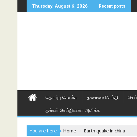
Skip
Thursday, August 6, 2026
Recent posts
to
content
தொடர்பு கொள்க
தலைமை செய்தி
செய்
தங்கள் செய்திகளை அளிக்க
You are here
Home
Earth quake in china