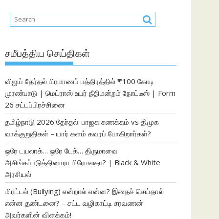
சமீபத்திய செய்திகள்
விஜய் தேர்தல் பிரமாணப் பத்திரத்தில் ₹100 கோடி
முரண்பாடு | மெட்ராஸ் உயர் நீதிமன்றம் நோட்டீஸ் | Form
26 சட்டப்பிரச்சினை
தமிழ்நாடு 2026 தேர்தல்: பாஜக சுணக்கம் vs திமுக
வாக்குறுதிகள் – யார் களம் கவரப் போகிறார்கள்?
ஒரே டயலாக்… ஒரே டேக்… திருமாவை
அசிங்கப்படுத்தினாரா பிரேமலதா? | Black & White
அரசியல்
மிரட்டல் (Bullying) என்றால் என்ன? இதைச் செய்தால்
என்ன தண்டனை? – சட்ட வழிகாட்டி சரவணன்
அவர்களின் விளக்கம்!