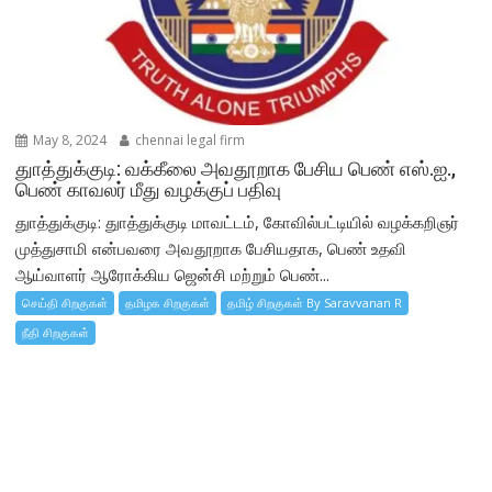
May 8, 2024
chennai legal firm
துாத்துக்குடி: வக்கீலை அவதூறாக பேசிய பெண் எஸ்.ஐ.,
பெண் காவலர் மீது வழக்குப் பதிவு
துாத்துக்குடி: துாத்துக்குடி மாவட்டம், கோவில்பட்டியில் வழக்கறிஞர்
முத்துசாமி என்பவரை அவதூறாக பேசியதாக, பெண் உதவி
ஆய்வாளர் ஆரோக்கிய ஜென்சி மற்றும் பெண்...
செய்தி சிறகுகள்
தமிழக சிறகுகள்
தமிழ் சிறகுகள் By Saravvanan R
நீதி சிறகுகள்