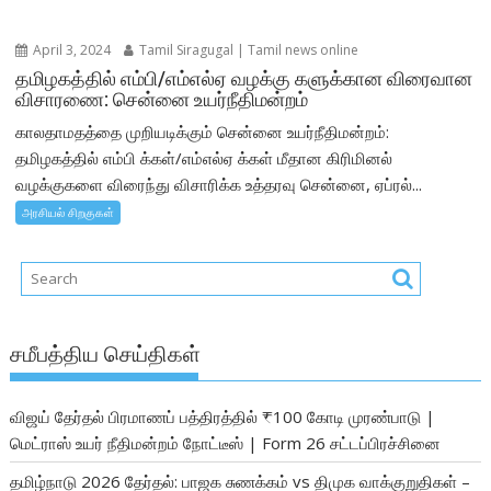
April 3, 2024
Tamil Siragugal | Tamil news online
தமிழகத்தில் எம்பி/எம்எல்ஏ வழக்கு களுக்கான விரைவான
விசாரணை: சென்னை உயர்நீதிமன்றம்
காலதாமதத்தை முறியடிக்கும் சென்னை உயர்நீதிமன்றம்:
தமிழகத்தில் எம்பி க்கள்/எம்எல்ஏ க்கள் மீதான கிரிமினல்
வழக்குகளை விரைந்து விசாரிக்க உத்தரவு சென்னை, ஏப்ரல்...
அரசியல் சிறகுகள்
சமீபத்திய செய்திகள்
விஜய் தேர்தல் பிரமாணப் பத்திரத்தில் ₹100 கோடி முரண்பாடு |
மெட்ராஸ் உயர் நீதிமன்றம் நோட்டீஸ் | Form 26 சட்டப்பிரச்சினை
தமிழ்நாடு 2026 தேர்தல்: பாஜக சுணக்கம் vs திமுக வாக்குறுதிகள் –