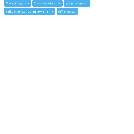
செய்தி சிறகுகள்
சென்னை சிறகுகள்
தமிழக சிறகுகள்
தமிழ் சிறகுகள் By Saravvanan R
நீதி சிறகுகள்