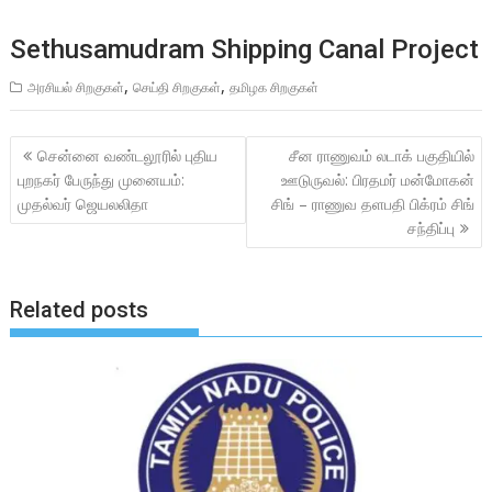
Sethusamudram Shipping Canal Project
,
,
அரசியல் சிறகுகள்
செய்தி சிறகுகள்
தமிழக சிறகுகள்
Post
சென்னை வண்டலூரில் புதிய
சீன ராணுவம் லடாக் பகுதியில்
navigation
புறநகர் பேருந்து முனையம்:
ஊடுருவல்: பிரதமர் மன்மோகன்
முதல்வர் ஜெயலலிதா
சிங் – ராணுவ தளபதி பிக்ரம் சிங்
சந்திப்பு
Related posts