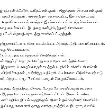
ர்ஜ் உத்தரவின்பேரில், கூடுதல் கமிஷனர் ராஜேஸ்தாஸ், இணை கமிஷனர்
், உதவி கமிஷனர் ராமச்சந்திரன் தலைமையில், இன்ஸ்பெக்டர்கள்
 தனிப்படையினர் களத்தில் இறக்கப்பட்டனர்.
கடத்திச்செல்லப்பட்ட
ிறை வைக்கப்பட்ட இடத்தை கண்டுபிடித்தனர். சென்னை
வீட்டில் அராபத் அடைத்து வைக்கப்பட்டிருந்தார்.
்றுகையிட்டனர். சிறை வைக்கப்பட்ட அராபத் பத்திரமாக மீட்கப்பட்டார்.
ைது செய்யப்பட்டனர்.
ம் பரபரப்பு வாக்குமூலம் கொடுத்துள்ளார்.
் அனுப்பும் தொழில் செய்து வருகிறேன். சமீபத்தில் சிலரை
் இருவரை, போதைப்பொருள் கடத்தல் வழக்கில் மலேசிய போலீசார்
ு விடுவிக்க நான் முயற்சித்து வந்தேன். அவர்களை விடுவிக்க ஏற்பாடு
ார். அதற்காக ரூ.17 லட்சம் பணமும் பெற்றுக்கொண்டார்.
த்தையும் திருப்பித்தரவில்லை. மேலும் போதைப்பொருள் கடத்தல்
 இருக்குமோ, என்று நான் சந்தேகப்பட்டேன். இதனால் பதிலடி
பணம் பறிக்க திட்டம் வகுத்தோம். ஆனால் தமீம்அன்சாரி வெளியில்
.
இவ்வாறு சுலைமான் தனது வாக்குமூலத்தில் கூறியதாக, போலீஸ்