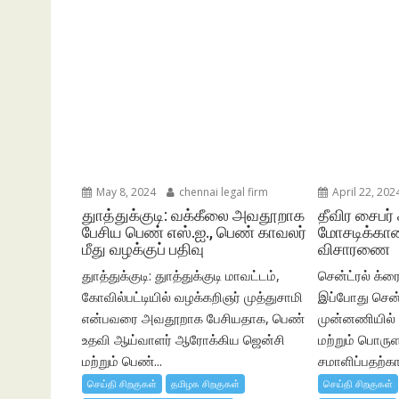
May 8, 2024
chennai legal firm
April 22, 202
துாத்துக்குடி: வக்கீலை அவதூறாக
தீவிர சைபர் 
பேசிய பெண் எஸ்.ஐ., பெண் காவலர்
மோசடிக்கான
மீது வழக்குப் பதிவு
விசாரணை
துாத்துக்குடி: துாத்துக்குடி மாவட்டம்,
சென்ட்ரல் க்ரைம
கோவில்பட்டியில் வழக்கறிஞர் முத்துசாமி
இப்போது சென்
என்பவரை அவதூறாக பேசியதாக, பெண்
முன்னணியில் இ
உதவி ஆய்வாளர் ஆரோக்கிய ஜென்சி
மற்றும் பொரு
மற்றும் பெண்...
சமாளிப்பதற்
செய்தி சிறகுகள்
தமிழக சிறகுகள்
செய்தி சிறகுகள்