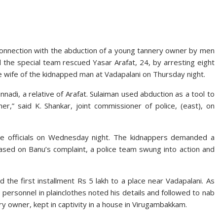
d
 connection with the abduction of a young tannery owner by men
d the special team rescued Yasar Ara­fat, 24, by arresting eight
 wife of the kidnapped man at Vadapalani on Thursday night.
di, a relative of Arafat. Sulaiman used abduction as a tool to
r,” said K. Shankar, joint commissioner of police, (east), on
ce officials on Wednesday night. The kidnappers demanded a
s­ed on Banu’s compla­int, a police team swung into action and
 the first installment Rs 5 lakh to a place near Vadapalani. As
personnel in plainclothes noted his details and followed to nab
y owner, kept in captivity in a house in Virugambakkam.