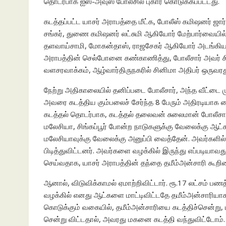
தொடர்பாக ஐஸ்-அவுஸ் போலீசில் புகார் கொடுக்கப்பட்டது.
கடத்தப்பட்ட யாசர் அராபத்தை மீட்க, போலீஸ் கமிஷனர் ஜா
சங்கர், துணை கமிஷனர் லட்சுமி ஆகியோர் மேற்பார்வையில
தளவாய்சாமி, மோகன்தாஸ், ராஜசேகர் ஆகியோர் அடங்கிய 4
அராபத்தின் செல்போனை கண்காணித்து, போலீசார் அவர் ச
வளசரவாக்கம், ஆழ்வார்திருநகரில் சினிமா அதிபர் ஒருவரது 
நேற்று அதிகாலையில் தனிப்படை போலீசார், அந்த வீட்டை முற
அவரை கடத்திய கும்பலைச் சேர்ந்த 8 பேரும் அதிரடியாக க
கடத்தல் தொடர்பாக, கடத்தல் தலைவன் சுலைமான் போலீசாரிட
மலேசியா, சிங்கப்பூர் போன்ற நாடுகளுக்கு வேலைக்கு ஆட்கள
மலேசியாவுக்கு வேலைக்கு அனுப்பி வைத்தேன். அவர்களில
பிடித்துவிட்டனர். அவர்களை வழக்கில் இருந்து எப்படியாவத
செய்வதாக, யாசர் அராபத்தின் தந்தை தமீம்அன்சாரி கூறின
ஆனால், விடுவிக்காமல் ஏமாற்றிவிட்டார். ரூ.17 லட்சம் பண
வழக்கில் எனது ஆட்களை மாட்டிவிட்டதே தமீம்அன்சாரியாக
கொடுக்கும் வகையில், தமீம்அன்சாரியை கடத்திச்சென்று, 
சென்று விட்டதால், அவரது மகனை கடத்தி வந்துவிட்டோம்