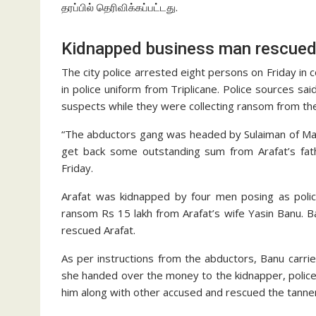
தரப்பில் தெரிவிக்கப்பட்டது.
Kidnapped business man rescue
The city police arrested eight persons on Friday in
in police uniform from Triplicane. Police sources sai
suspects while they were collecting ransom from the
“The abductors gang was headed by Sulaiman of Manna
get back some outstanding sum from Arafat’s fathe
Friday.
Arafat was kidnapped by four men posing as poli
ransom Rs 15 lakh from Arafat’s wife Yasin Banu. Ba
rescued Ara­fat.
As per instructions from the abductors, Banu carried
she handed over the money to the kidnapper, police 
him along with other accused and rescued the tanner