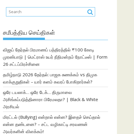
சமீபத்திய செய்திகள்
விஜய் தேர்தல் பிரமாணப் பத்திரத்தில் ₹100 கோடி
முரண்பாடு | மெட்ராஸ் உயர் நீதிமன்றம் நோட்டீஸ் | Form
26 சட்டப்பிரச்சினை
தமிழ்நாடு 2026 தேர்தல்: பாஜக சுணக்கம் vs திமுக
வாக்குறுதிகள் – யார் களம் கவரப் போகிறார்கள்?
ஒரே டயலாக்… ஒரே டேக்… திருமாவை
அசிங்கப்படுத்தினாரா பிரேமலதா? | Black & White
அரசியல்
மிரட்டல் (Bullying) என்றால் என்ன? இதைச் செய்தால்
என்ன தண்டனை? – சட்ட வழிகாட்டி சரவணன்
அவர்களின் விளக்கம்!