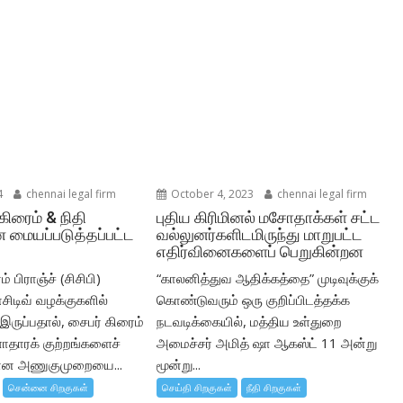
4
chennai legal firm
October 4, 2023
chennai legal firm
கிரைம் & நிதி
புதிய கிரிமினல் மசோதாக்கள் சட்ட
 மையப்படுத்தப்பட்ட
வல்லுனர்களிடமிருந்து மாறுபட்ட
எதிர்வினைகளைப் பெறுகின்றன
் பிராஞ்ச் (சிசிபி)
“காலனித்துவ ஆதிக்கத்தை” முடிவுக்குக்
சிடிவ் வழக்குகளில்
கொண்டுவரும் ஒரு குறிப்பிடத்தக்க
ருப்பதால், சைபர் கிரைம்
நடவடிக்கையில், மத்திய உள்துறை
ளாதாரக் குற்றங்களைச்
அமைச்சர் அமித் ஷா ஆகஸ்ட் 11 அன்று
கான அணுகுமுறையை...
மூன்று...
சென்னை சிறகுகள்
செய்தி சிறகுகள்
நீதி சிறகுகள்