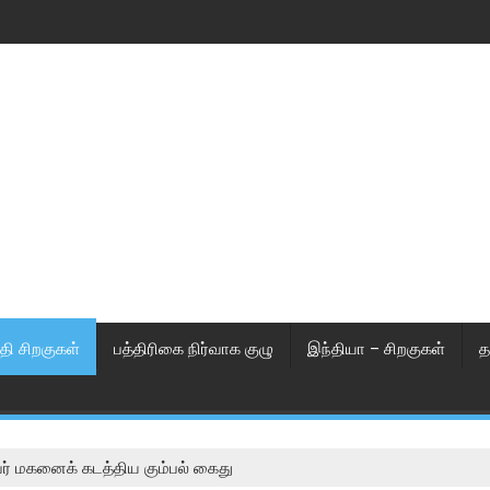
தி சிறகுகள்
பத்திரிகை நிர்வாக குழு
இந்தியா – சிறகுகள்
த
் மகனைக் கடத்திய கும்பல் கைது