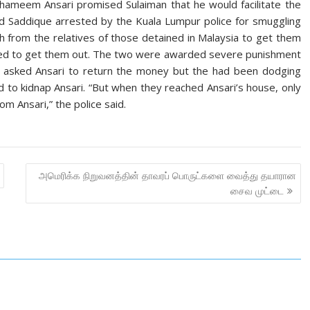
 Thameem Ansari promised Sulaiman that he would facilitate the
d Saddique arrested by the Kuala Lumpur police for smuggling
kh from the relatives of those detained in Malay­sia to get them
ailed to get them out. The tw­o were awarded severe pun­is­hment
es asked Ansari to return the money but the had been dodging
 to kidnap Ansari. “But when they reached Ans­ari’s house, only
m Ansari,” the police said.
அமெரிக்க நிறுவனத்தின் தாவரப் பொருட்களை வைத்து தயாரான
சைவ முட்டை