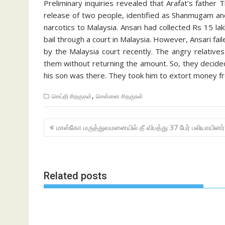
Preliminary inquiries revealed that Arafat’s father
release of two people, identified as Shanmugam an
narcotics to Malaysia. Ansari had collected Rs 15 la
bail thro­ugh a court in Malay­sia. However, Ansari f
by the Malaysia court recently. The angry relativ
them without returning the amount. So, they decided
his son was there. They took him to extort money fro
,
செய்தி சிறகுகள்
சென்னை சிறகுகள்
Post
மாஸ்கோ மருத்துவமனையில் தீ விபத்து 37 பேர் பலியாயினர்
navigation
Related posts