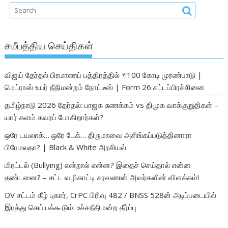
சமீபத்திய செய்திகள்
விஜய் தேர்தல் பிரமாணப் பத்திரத்தில் ₹100 கோடி முரண்பாடு |
மெட்ராஸ் உயர் நீதிமன்றம் நோட்டீஸ் | Form 26 சட்டப்பிரச்சினை
தமிழ்நாடு 2026 தேர்தல்: பாஜக சுணக்கம் vs திமுக வாக்குறுதிகள் –
யார் களம் கவரப் போகிறார்கள்?
ஒரே டயலாக்… ஒரே டேக்… திருமாவை அசிங்கப்படுத்தினாரா
பிரேமலதா? | Black & White அரசியல்
மிரட்டல் (Bullying) என்றால் என்ன? இதைச் செய்தால் என்ன
தண்டனை? – சட்ட வழிகாட்டி சரவணன் அவர்களின் விளக்கம்!
DV சட்டம் கீழ் புகார், CrPC பிரிவு 482 / BNSS 528ன் அடிப்படையில்
இரத்து செய்யக்கூடும்: உச்சநீதிமன்ற தீர்ப்பு