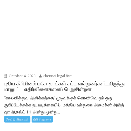
October 4, 2023
chennai legal firm
புதிய கிரிமினல் மசோதாக்கள் சட்ட வல்லுனர்களிடமிருந்து
மாறுபட்ட எதிர்வினைகளைப் பெறுகின்றன
“காலனித்துவ ஆதிக்கத்தை” முடிவுக்குக் கொண்டுவரும் ஒரு
குறிப்பிடத்தக்க நடவடிக்கையில், மத்திய உள்துறை அமைச்சர் அமித்
ஷா ஆகஸ்ட் 11 அன்று மூன்று...
செய்தி சிறகுகள்
நீதி சிறகுகள்