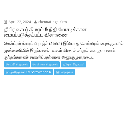
April 22, 2024
chennai legal firm
தீவிர சைபர் கிரைம் & நிதி மோசடிக்கான
மையப்படுத்தப்பட்ட விசாரணை
சென்ட்ரல் க்ரைம் பிராஞ்ச் (சிசிபி) இப்போது சென்சிடிவ் வழக்குகளில்
முன்னணியில் இருப்பதால், சைபர் கிரைம் மற்றும் பொருளாதாரக்
குற்றங்களைச் சமாளிப்பதற்கான அணுகுமுறையை...
செய்தி சிறகுகள்
சென்னை சிறகுகள்
தமிழக சிறகுகள்
தமிழ் சிறகுகள் By Saravvanan R
நீதி சிறகுகள்