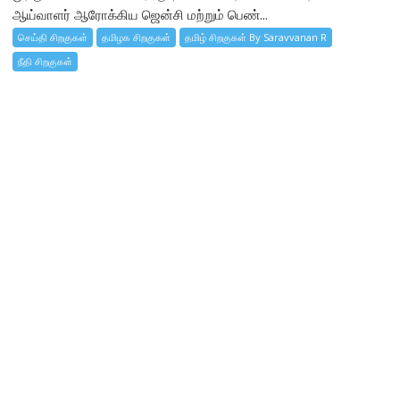
ஆய்வாளர் ஆரோக்கிய ஜென்சி மற்றும் பெண்...
செய்தி சிறகுகள்
தமிழக சிறகுகள்
தமிழ் சிறகுகள் By Saravvanan R
நீதி சிறகுகள்