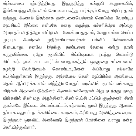
சர்ச்சையை ஏற்படுத்தியது. இதுகுறித்து கங்குலி கூறுகையில்,
இங்கிலாந்து வீரர்களின் செயலை படித்து பார்க்கும் போது சிரிப்பு தான்
வந்தது. ஆனால் இதற்காக தண்டனையெல்லாம் கொடுக்க வேண்டிய
அவசியம் இல்லை என்பதே எனது கருத்து. எச்சரித்தோ அல்லது
அபராதம் விதித்தோ விட்டு விட வேண்டியதுதான், வேறு என்ன செய்ய
முடியும். அவர்கள் முதிர்ச்சியானவர்கள் பள்ளிப் பிள்ளைகள்
கிடையாது. எனவே இதற்கு தண்டனை தேவை என்று நான்
கருதவில்லை. ஏதோ ஜாலியில் சில்மிஷமாக நடந்து கொண்டு
விட்டனர். நான் கூட லார்ட்ஸ் மைதானத்தில் ஒருமுறை சட்டையைக்
கழற்றி வெற்றியைக் கொண்டாடினேன். அப்போது எல்லாமே
கட்டுக்குள்தான் இருந்தது. அதேபோல தென் ஆப்பிரிக்க அணியை,
தென் ஆப்பிரிக்காவில் வீழ்த்தியபோதும் டிரஸ்ஸிங் ரூமில் எங்களது
வீரர்கள் அதகளப்படுத்தினர். ஆனால் உள்ளேதான் அது நடந்தது. நமது
வீரர்களில் சிலர் மது அருந்தினர். சிலர் பெப்சி மட்டும் குடித்தனர். சிலர்
குடிக்கவே இல்லை. கொண்டாட்டம், உற்சாகம், ஜாலி இருந்தது. ஆனால்
தப்பாக எதுவும் நடக்கவில்லை. காரணம், அப்போது அணித்தலைவராக
இருந்தவர் டிராவிட். அளவோடு இருந்தால் பிரச்சினை வராது என்று
தெரிவித்துள்ளார்.