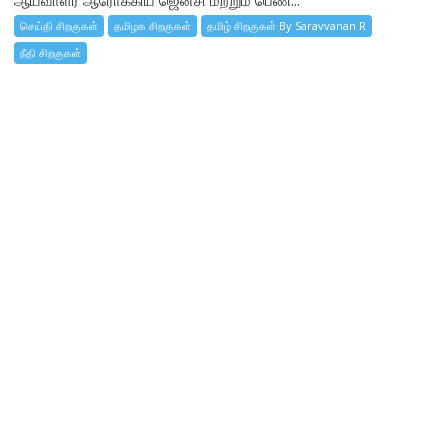
ஆய்வாளர் ஆரோக்கிய ஜென்சி மற்றும் பெண்...
செய்தி சிறகுகள்
தமிழக சிறகுகள்
தமிழ் சிறகுகள் By Saravvanan R
நீதி சிறகுகள்