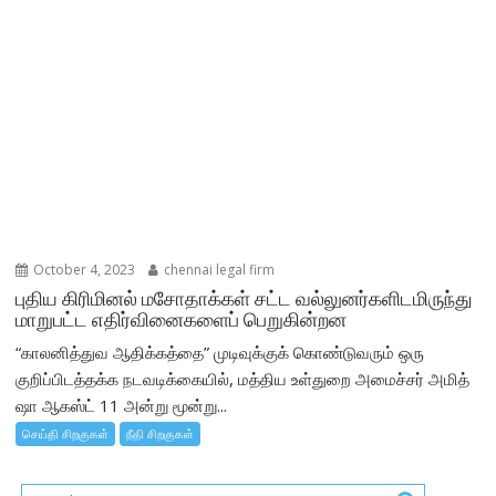
October 4, 2023
chennai legal firm
புதிய கிரிமினல் மசோதாக்கள் சட்ட வல்லுனர்களிடமிருந்து
மாறுபட்ட எதிர்வினைகளைப் பெறுகின்றன
“காலனித்துவ ஆதிக்கத்தை” முடிவுக்குக் கொண்டுவரும் ஒரு
குறிப்பிடத்தக்க நடவடிக்கையில், மத்திய உள்துறை அமைச்சர் அமித்
ஷா ஆகஸ்ட் 11 அன்று மூன்று...
செய்தி சிறகுகள்
நீதி சிறகுகள்