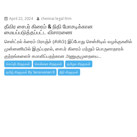
April 22, 2024
chennai legal firm
தீவிர சைபர் கிரைம் & நிதி மோசடிக்கான
மையப்படுத்தப்பட்ட விசாரணை
சென்ட்ரல் க்ரைம் பிராஞ்ச் (சிசிபி) இப்போது சென்சிடிவ் வழக்குகளில்
முன்னணியில் இருப்பதால், சைபர் கிரைம் மற்றும் பொருளாதாரக்
குற்றங்களைச் சமாளிப்பதற்கான அணுகுமுறையை...
செய்தி சிறகுகள்
சென்னை சிறகுகள்
தமிழக சிறகுகள்
தமிழ் சிறகுகள் By Saravvanan R
நீதி சிறகுகள்