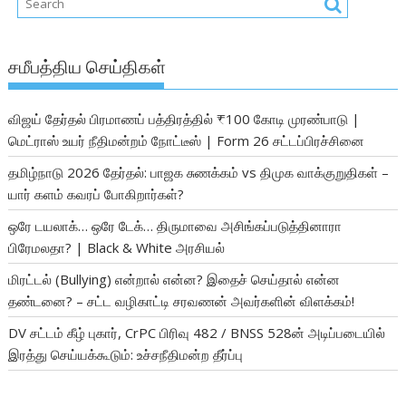
சமீபத்திய செய்திகள்
விஜய் தேர்தல் பிரமாணப் பத்திரத்தில் ₹100 கோடி முரண்பாடு |
மெட்ராஸ் உயர் நீதிமன்றம் நோட்டீஸ் | Form 26 சட்டப்பிரச்சினை
தமிழ்நாடு 2026 தேர்தல்: பாஜக சுணக்கம் vs திமுக வாக்குறுதிகள் –
யார் களம் கவரப் போகிறார்கள்?
ஒரே டயலாக்… ஒரே டேக்… திருமாவை அசிங்கப்படுத்தினாரா
பிரேமலதா? | Black & White அரசியல்
மிரட்டல் (Bullying) என்றால் என்ன? இதைச் செய்தால் என்ன
தண்டனை? – சட்ட வழிகாட்டி சரவணன் அவர்களின் விளக்கம்!
DV சட்டம் கீழ் புகார், CrPC பிரிவு 482 / BNSS 528ன் அடிப்படையில்
இரத்து செய்யக்கூடும்: உச்சநீதிமன்ற தீர்ப்பு