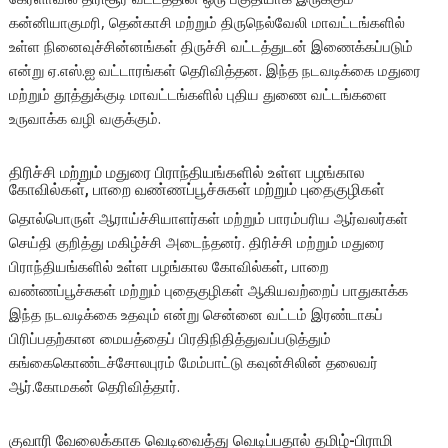
கன்னியாகுமரி, தென்காசி மற்றும் திருநெல்வேலி மாவட்டங்களில்
உள்ள நினைவுச்சின்னங்கள் திருச்சி வட்டத்துடன் இணைக்கப்படும்
என்று ஏ.எஸ்.ஐ வட்டாரங்கள் தெரிவித்தன. இந்த நடவடிக்கை மதுரை
மற்றும் தூத்துக்குடி மாவட்டங்களில் புதிய துணை வட்டங்களை
உருவாக்க வழி வகுக்கும்.
திரிச்சி மற்றும் மதுரை பிராந்தியங்களில் உள்ள பழங்கால
கோவில்கள், பாறை வண்ணப்பூச்சுகள் மற்றும் புதைகுழிகள்
தொல்பொருள் ஆராய்ச்சியாளர்கள் மற்றும் பாரம்பரிய ஆர்வலர்கள்
செய்தி குறித்து மகிழ்ச்சி அடைந்தனர். திரிச்சி மற்றும் மதுரை
பிராந்தியங்களில் உள்ள பழங்கால கோவில்கள், பாறை
வண்ணப்பூச்சுகள் மற்றும் புதைகுழிகள் ஆகியவற்றைப் பாதுகாக்க
இந்த நடவடிக்கை உதவும் என்று சென்னை வட்டம் இரண்டாகப்
பிரிப்பதற்கான மையத்தைப் பிரதிநிதித்துவப்படுத்தும்
கங்கைகொண்டச்சோலபுரம் மேம்பாட்டு கவுன்சிலின் தலைவர்
ஆர்.கோமகன் தெரிவித்தார்.
குவாரி வேலைக்காக வெடிவைத்து வெடிப்பதால் தமிழ்-பிராமி