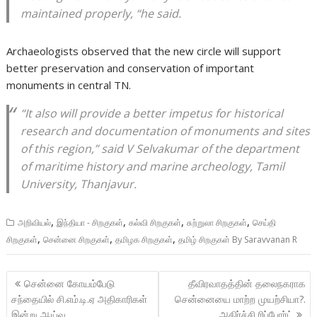
maintained properly, “he said.
Archaeologists observed that the new circle will support
better preservation and conservation of important
monuments in central TN.
“It also will provide a better impetus for historical
research and documentation of monuments and sites
of this region,” said V Selvakumar of the department
of maritime history and marine archeology, Tamil
University, Thanjavur.
,
,
,
,
அறிவியல்
இந்தியா - சிறகுகள்
கல்வி சிறகுகள்
சுற்றுலா சிறகுகள்
செய்தி
,
,
,
சிறகுகள்
சென்னை சிறகுகள்
தமிழக சிறகுகள்
தமிழ் சிறகுகள் By Saravvanan R
Post
சென்னை கோயம்பேடு
தீவிரவாதத்தின் தலைநகராக
navigation
சந்தையில் சி.எம்.டி.ஏ அதிகாரிகள்
சென்னையை மாற்ற முயற்சியா?.
இன்று ஆய்வு
அதிர்ச்சி ரிப்போர்ட்