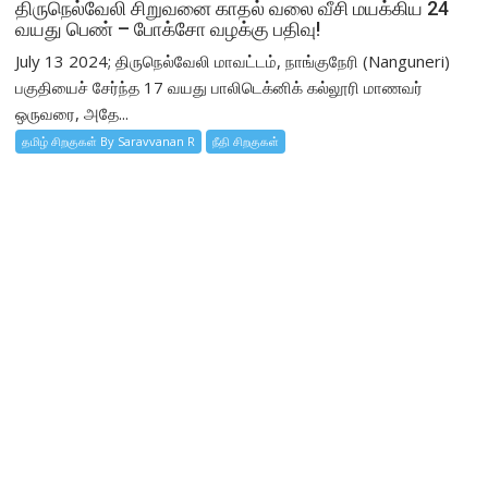
திருநெல்வேலி சிறுவனை காதல் வலை வீசி மயக்கிய 24
வயது பெண் – போக்சோ வழக்கு பதிவு!
July 13 2024; திருநெல்வேலி மாவட்டம், நாங்குநேரி (Nanguneri)
பகுதியைச் சேர்ந்த 17 வயது பாலிடெக்னிக் கல்லூரி மாணவர்
ஒருவரை, அதே...
தமிழ் சிறகுகள் By Saravvanan R
நீதி சிறகுகள்