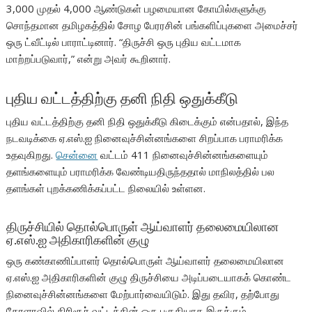
3,000 முதல் 4,000 ஆண்டுகள் பழமையான கோயில்களுக்கு
சொந்தமான தமிழகத்தில் சோழ பேரரசின் பங்களிப்புகளை அமைச்சர்
ஒரு ட்வீட்டில் பாராட்டினார். “திருச்சி ஒரு புதிய வட்டமாக
மாற்றப்படுவார்,” என்று அவர் கூறினார்.
புதிய வட்டத்திற்கு தனி நிதி ஒதுக்கீடு
புதிய வட்டத்திற்கு தனி நிதி ஒதுக்கீடு கிடைக்கும் என்பதால், இந்த
நடவடிக்கை ஏ.எஸ்.ஐ நினைவுச்சின்னங்களை சிறப்பாக பராமரிக்க
உதவுகிறது.
சென்னை
வட்டம் 411 நினைவுச்சின்னங்களையும்
தளங்களையும் பராமரிக்க வேண்டியதிருந்ததால் மாநிலத்தில் பல
தளங்கள் புறக்கணிக்கப்பட்ட நிலையில் உள்ளன.
திருச்சியில் தொல்பொருள் ஆய்வாளர் தலைமையிலான
ஏ.எஸ்.ஐ அதிகாரிகளின் குழு
ஒரு கண்காணிப்பாளர் தொல்பொருள் ஆய்வாளர் தலைமையிலான
ஏ.எஸ்.ஐ அதிகாரிகளின் குழு திருச்சியை அடிப்படையாகக் கொண்ட
நினைவுச்சின்னங்களை மேற்பார்வையிடும். இது தவிர, தற்போது
கேரளாவில் திரிசூர் வட்டத்தின் ஒரு பகுதியாக இருக்கும்