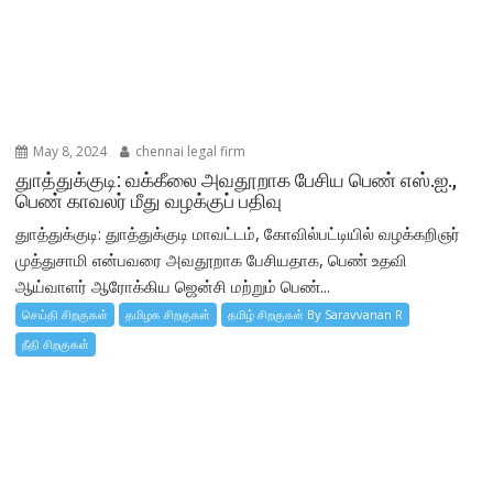
May 8, 2024
chennai legal firm
துாத்துக்குடி: வக்கீலை அவதூறாக பேசிய பெண் எஸ்.ஐ.,
பெண் காவலர் மீது வழக்குப் பதிவு
துாத்துக்குடி: துாத்துக்குடி மாவட்டம், கோவில்பட்டியில் வழக்கறிஞர்
முத்துசாமி என்பவரை அவதூறாக பேசியதாக, பெண் உதவி
ஆய்வாளர் ஆரோக்கிய ஜென்சி மற்றும் பெண்...
செய்தி சிறகுகள்
தமிழக சிறகுகள்
தமிழ் சிறகுகள் By Saravvanan R
நீதி சிறகுகள்