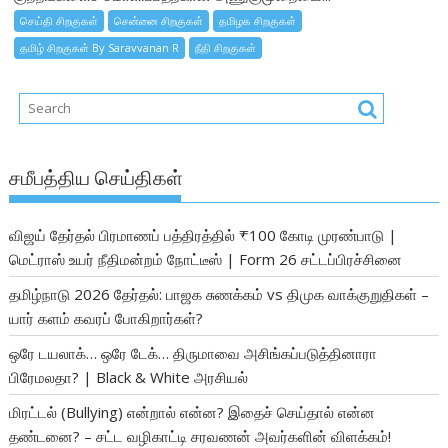
செய்தி சிறகுகள்
சென்னை சிறகுகள்
தமிழக சிறகுகள்
தமிழ் சிறகுகள் By Saravvanan R
நீதி சிறகுகள்
சமீபத்திய செய்திகள்
விஜய் தேர்தல் பிரமாணப் பத்திரத்தில் ₹100 கோடி முரண்பாடு |
மெட்ராஸ் உயர் நீதிமன்றம் நோட்டீஸ் | Form 26 சட்டப்பிரச்சினை
தமிழ்நாடு 2026 தேர்தல்: பாஜக சுணக்கம் vs திமுக வாக்குறுதிகள் –
யார் களம் கவரப் போகிறார்கள்?
ஒரே டயலாக்… ஒரே டேக்… திருமாவை அசிங்கப்படுத்தினாரா
பிரேமலதா? | Black & White அரசியல்
மிரட்டல் (Bullying) என்றால் என்ன? இதைச் செய்தால் என்ன
தண்டனை? – சட்ட வழிகாட்டி சரவணன் அவர்களின் விளக்கம்!