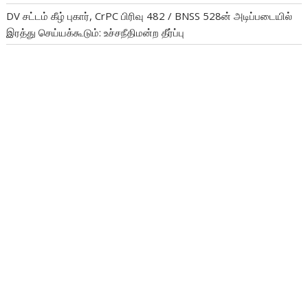
DV சட்டம் கீழ் புகார், CrPC பிரிவு 482 / BNSS 528ன் அடிப்படையில்
இரத்து செய்யக்கூடும்: உச்சநீதிமன்ற தீர்ப்பு